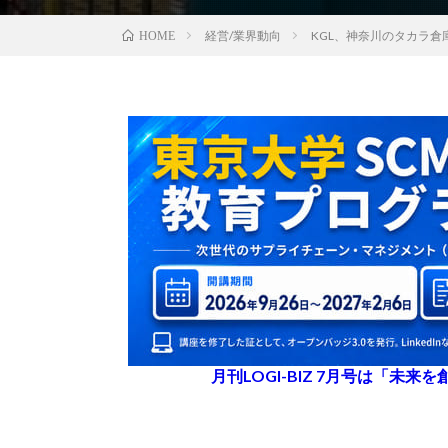
経営/業界動向
KGL、神奈川のタカラ
HOME
月刊LOGI-BIZ 7月号は「未