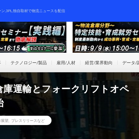
ーン,3PL,独自取材で物流ニュースを配信
事
テクノロジー/製品
雇用/人材
経営/業界動向
データ/
ラ倉庫運輸とフォークリフトオペ
始
/展望
,
プレスリリースなど