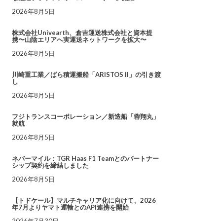
2026年8月5日
株式会社Univearth、倉吉運送株式会社と資本提
携〜山陰エリアへ実運送ネットワークを拡大〜
2026年8月5日
川崎重工業／ばら積運搬船「ARISTOS II」の引き渡
し
2026年8月5日
フジトランスコーポレーション／新造船「蓉翔丸」
就航
2026年8月5日
ネバーマイル：TGR Haas F1 Teamとのパートナー
シップ契約を締結しました
2026年8月5日
【トドケール】マルチキャリア化に向けて、2026
年7月よりヤマト運輸とのAPI連携を開始
2026年7月30日