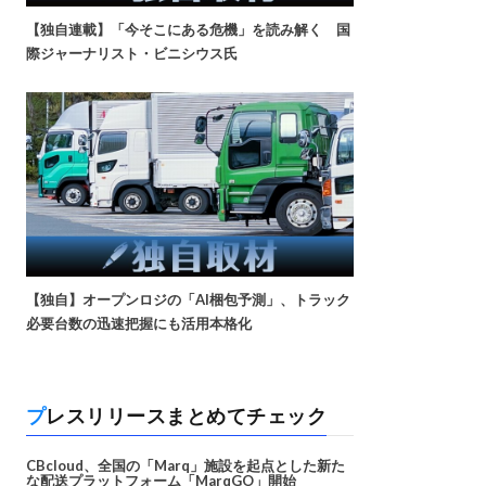
【独自連載】「今そこにある危機」を読み解く 国
際ジャーナリスト・ビニシウス氏
【独自】オープンロジの「AI梱包予測」、トラック
必要台数の迅速把握にも活用本格化
プレスリリースまとめてチェック
CBcloud、全国の「Marq」施設を起点とした新た
な配送プラットフォーム「MarqGO」開始