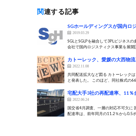
関連する記事
SGホールディングスが国内ロ
2019.03.29
SGLとSGLPを融合して3PLビジネス
会社で国内ロジスティクス事業を展開[
カトーレック、愛媛の大西物流
2022.11.08
共同配送拡大など図る カトーレックは
と発表した。 このほど、同社株式の66.
宅配大手3社の再配達率、11％
2022.06.24
国交省4月調査、一層の対応不可欠に 
配達率は、前年同月の11.2％から0.5ポ