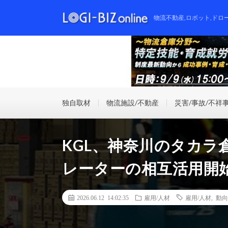
物流不動産,ロボット,ドロ
独自取材
物流施設/不動産
災害/事故/不祥
KGL、神奈川のタカ
レーターの相互活用開
2026.06.12 14:02:35
雇用/人材
雇用/人材
,
動向