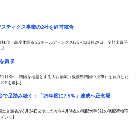
ジスティクス事業の2社を経営統合
の多様化・高度化図る SGホールディングス(SGH)は3月29日、全額出資子
…]
を買収
11月8日、四国を地盤とする大西物流（愛媛県四国中央市）を買収した
8％を取[…]
台で足踏み続く：「25年度に7.5％」達成へ正念場
国土交通省が6月24日公表した今年4月時点の宅配大手3社の宅配荷物再
イン[…]