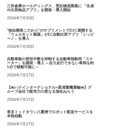
三井倉庫ホールディングス、受託物流業務に 「生成
AI出荷検品アプリ」を開発・導入開始
2026年7月30日
“独自開発こだわり”のサプリメントでD2C展開する
「ウェルモット製薬」がEC自動出荷アプリ「シッピ
ーノ」を導入
2026年7月30日
自動車船の荷役中断を抑制する自動車移動用「スケ
ーター」を開発・導入 ～自力走行できない車両を約
5分で移動可能に～
2026年7月27日
【㈱ハナインターナショナル×星清重機運輸㈱】グ
ループ会社で販売力の更なる強化ねらう
2026年7月27日
東京ミッドタウン八重洲でロボット配送サービスを
本格始動
2026年7月27日