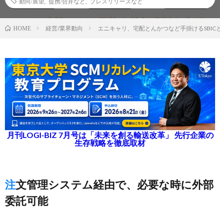
動向/展望
,
提携/合弁など
,
プレスリリースなど
経営/業界動向
エニキャリ、宅配とんかつなど手掛けるSBIC
HOME
月刊LOGI-BIZ 7月号は「未来を創る輸送改革」 先行企業の
生存戦略を徹底取材
注文管理システム経由で、必要な時に外部
委託可能