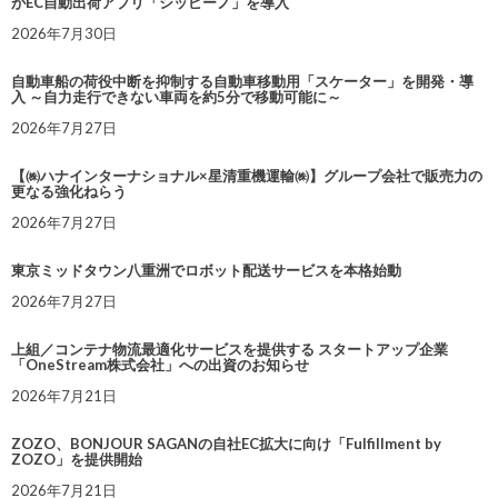
がEC自動出荷アプリ「シッピーノ」を導入
2026年7月30日
自動車船の荷役中断を抑制する自動車移動用「スケーター」を開発・導
入 ～自力走行できない車両を約5分で移動可能に～
2026年7月27日
【㈱ハナインターナショナル×星清重機運輸㈱】グループ会社で販売力の
更なる強化ねらう
2026年7月27日
東京ミッドタウン八重洲でロボット配送サービスを本格始動
2026年7月27日
上組／コンテナ物流最適化サービスを提供する スタートアップ企業
「OneStream株式会社」への出資のお知らせ
2026年7月21日
ZOZO、BONJOUR SAGANの自社EC拡大に向け「Fulfillment by
ZOZO」を提供開始
2026年7月21日