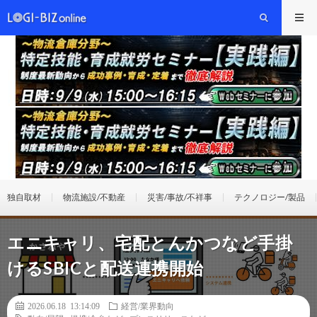
独自取材
物流施設/不動産
災害/事故/不祥事
テクノロジー/製品
エニキャリ、宅配とんかつなど手掛
けるSBICと配送連携開始
2026.06.18 13:14:09
経営/業界動向