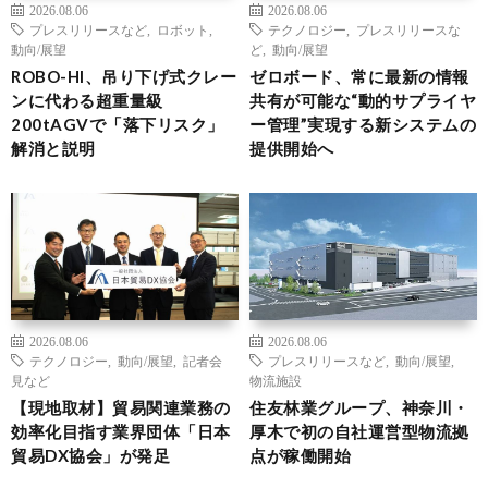
2026.08.06
2026.08.06
プレスリリースなど
,
ロボット
,
テクノロジー
,
プレスリリースな
動向/展望
ど
,
動向/展望
ROBO-HI、吊り下げ式クレー
ゼロボード、常に最新の情報
ンに代わる超重量級
共有が可能な“動的サプライヤ
200tAGVで「落下リスク」
ー管理”実現する新システムの
解消と説明
提供開始へ
2026.08.06
2026.08.06
テクノロジー
,
動向/展望
,
記者会
プレスリリースなど
,
動向/展望
,
見など
物流施設
【現地取材】貿易関連業務の
住友林業グループ、神奈川・
効率化目指す業界団体「日本
厚木で初の自社運営型物流拠
貿易DX協会」が発足
点が稼働開始