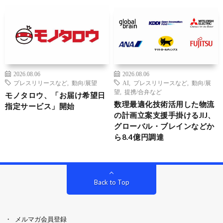
2026.08.06
2026.08.06
プレスリリースなど
,
動向/展望
AI
,
プレスリリースなど
,
動向/展
望
,
提携/合弁など
モノタロウ、「お届け希望日
数理最適化技術活用した物流
指定サービス」開始
の計画立案支援手掛けるJIJ、
グローバル・ブレインなどか
ら8.4億円調達
Back to Top
メルマガ会員登録