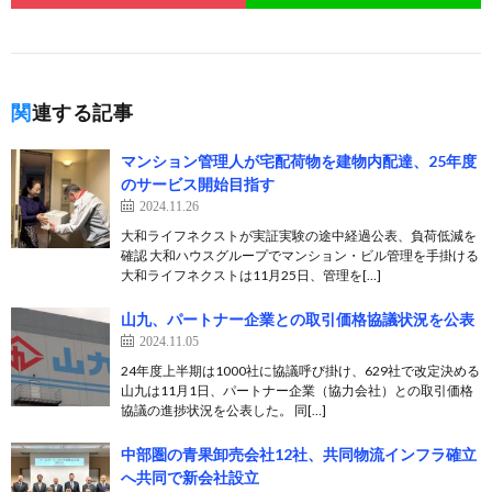
関連する記事
マンション管理人が宅配荷物を建物内配達、25年度
のサービス開始目指す
2024.11.26
大和ライフネクストが実証実験の途中経過公表、負荷低減を
確認 大和ハウスグループでマンション・ビル管理を手掛ける
大和ライフネクストは11月25日、管理を[…]
山九、パートナー企業との取引価格協議状況を公表
2024.11.05
24年度上半期は1000社に協議呼び掛け、629社で改定決める
山九は11月1日、パートナー企業（協力会社）との取引価格
協議の進捗状況を公表した。 同[…]
中部圏の青果卸売会社12社、共同物流インフラ確立
へ共同で新会社設立