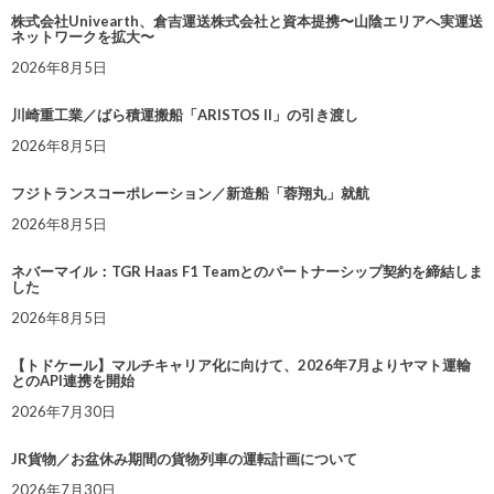
株式会社Univearth、倉吉運送株式会社と資本提携〜山陰エリアへ実運送
ネットワークを拡大〜
2026年8月5日
川崎重工業／ばら積運搬船「ARISTOS II」の引き渡し
2026年8月5日
フジトランスコーポレーション／新造船「蓉翔丸」就航
2026年8月5日
ネバーマイル：TGR Haas F1 Teamとのパートナーシップ契約を締結しま
した
2026年8月5日
【トドケール】マルチキャリア化に向けて、2026年7月よりヤマト運輸
とのAPI連携を開始
2026年7月30日
JR貨物／お盆休み期間の貨物列車の運転計画について
2026年7月30日