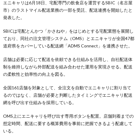
エニキャリは6月18日、宅配専門の飲食店を運営するSBIC（名古屋
市）のラストマイル配送業務の一部を受託、配送連携を開始したと
発表した。
SBICは宅配とんかつ「かさねや」をはじめとする宅配業態を展開し
ており、同社の注文管理システム（OMS）とエニキャリが全国47都
道府県をカバーしている配送網「ADMS Connect」を連携させた。
店舗は必要に応じて配送を依頼できる仕組みを活用し、自社配送体
制を維持しながら外部配送を組み合わせた運用を実現させる。配送
の柔軟性と効率性の向上を図る。
全国161店舗を対象として、全注文を自動でエニキャリに割り当て
るのではなく、店舗が必要と判断したタイミングでエニキャリ配送
網を呼び出す仕組みを採用している。
OMS上にエニキャリを呼び出す専用ボタンを配置。店舗到着までの
想定時間、配送に要する概算費用を事前に把握できるよう配慮して
いる。