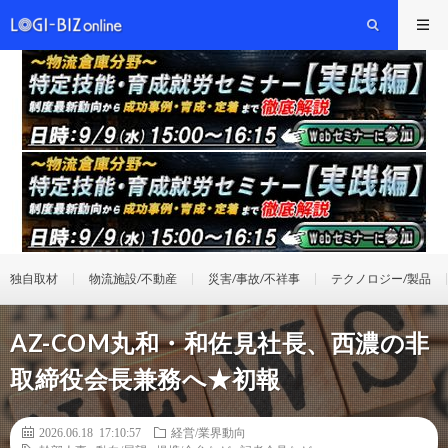
独自取材
物流施設/不動産
災害/事故/不祥事
テクノロジー/製品
AZ-COM丸和・和佐見社長、西濃の非
取締役会長兼務へ★初報
2026.06.18 17:10:57
経営/業界動向