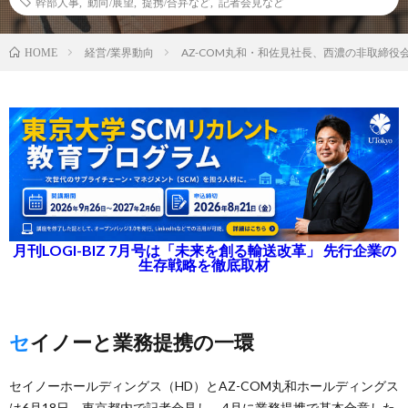
幹部人事
,
動向/展望
,
提携/合弁など
,
記者会見など
経営/業界動向
AZ-COM丸和・和佐見社長、西濃の非取締役
HOME
月刊LOGI-BIZ 7月号は「未来を創る輸送改革」 先行企業の
生存戦略を徹底取材
セイノーと業務提携の一環
セイノーホールディングス（HD）とAZ-COM丸和ホールディングス
は6月18日、東京都内で記者会見し、4月に業務提携で基本合意した