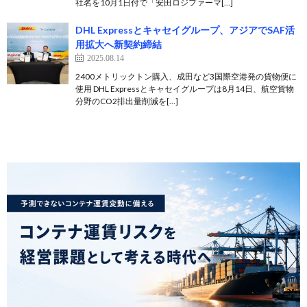
社名を10月1日付で「安田ロジファーマ[…]
DHL Expressとキャセイグループ、アジアでSAF活
用拡大へ新契約締結
2025.08.14
2400メトリックトン購入、成田など3国際空港発の貨物便に
使用 DHL Expressとキャセイグループは8月14日、航空貨物
分野のCO2排出量削減を[…]