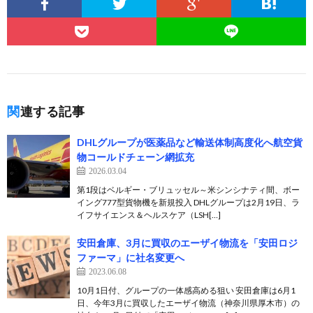
関連する記事
DHLグループが医薬品など輸送体制高度化へ航空貨
物コールドチェーン網拡充
2026.03.04
第1段はベルギー・ブリュッセル～米シンシナティ間、ボー
イング777型貨物機を新規投入 DHLグループは2月19日、ラ
イフサイエンス＆ヘルスケア（LSH[…]
安田倉庫、3月に買収のエーザイ物流を「安田ロジ
ファーマ」に社名変更へ
2023.06.08
10月1日付、グループの一体感高める狙い 安田倉庫は6月1
日、今年3月に買収したエーザイ物流（神奈川県厚木市）の