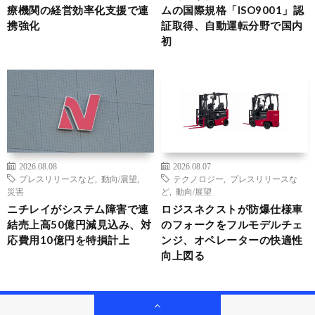
療機関の経営効率化支援で連
ムの国際規格「ISO9001」認
携強化
証取得、自動運転分野で国内
初
2026.08.08
2026.08.07
プレスリリースなど
,
動向/展望
,
テクノロジー
,
プレスリリースな
災害
ど
,
動向/展望
ニチレイがシステム障害で連
ロジスネクストが防爆仕様車
結売上高50億円減見込み、対
のフォークをフルモデルチェ
応費用10億円を特損計上
ンジ、オペレーターの快適性
向上図る