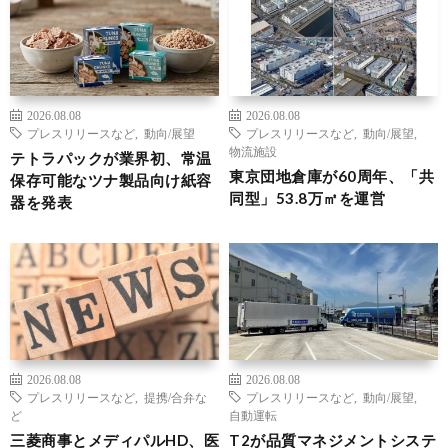
2026.08.08
2026.08.08
プレスリリースなど
,
動向/展望
プレスリリースなど
,
動向/展望
,
物流施設
テトラパックが業界初、常温
東京団地倉庫が60周年、「共
保存可能なツナ製品向け紙容
同型」53.8万㎡を運営
器を発表
2026.08.08
2026.08.08
プレスリリースなど
,
提携/合弁な
プレスリリースなど
,
動向/展望
,
ど
自動運転
三菱商事とメディパルHD、医
T2が品質マネジメントシステ