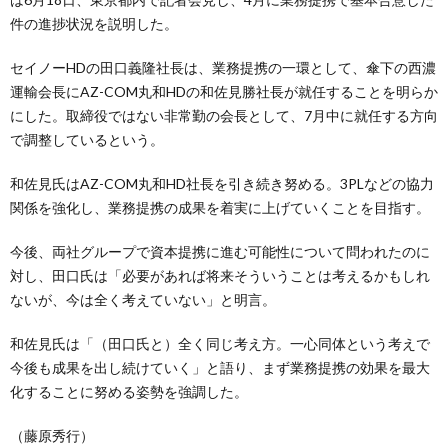
件の進捗状況を説明した。
セイノーHDの田口義隆社長は、業務提携の一環として、傘下の西濃
運輸会長にAZ-COM丸和HDの和佐見勝社長が就任することを明らか
にした。取締役ではない非常勤の会長として、7月中に就任する方向
で調整しているという。
和佐見氏はAZ-COM丸和HD社長を引き続き努める。3PLなどの協力
関係を強化し、業務提携の成果を着実に上げていくことを目指す。
今後、両社グループで資本提携に進む可能性について問われたのに
対し、田口氏は「必要があれば将来そういうことは考えるかもしれ
ないが、今は全く考えていない」と明言。
和佐見氏は「（田口氏と）全く同じ考え方。一心同体という考えで
今後も成果を出し続けていく」と語り、まず業務提携の効果を最大
化することに努める姿勢を強調した。
（藤原秀行）