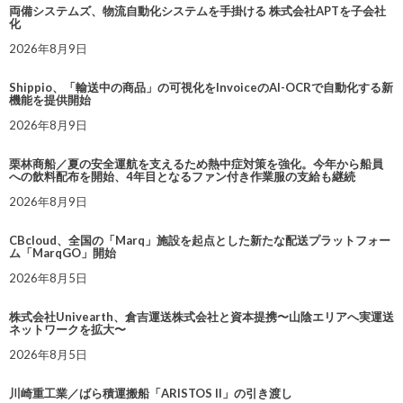
両備システムズ、物流自動化システムを手掛ける 株式会社APTを子会社
化
2026年8月9日
Shippio、「輸送中の商品」の可視化をInvoiceのAI-OCRで自動化する新
機能を提供開始
2026年8月9日
栗林商船／夏の安全運航を支えるため熱中症対策を強化。今年から船員
への飲料配布を開始、4年目となるファン付き作業服の支給も継続
2026年8月9日
CBcloud、全国の「Marq」施設を起点とした新たな配送プラットフォー
ム「MarqGO」開始
2026年8月5日
株式会社Univearth、倉吉運送株式会社と資本提携〜山陰エリアへ実運送
ネットワークを拡大〜
2026年8月5日
川崎重工業／ばら積運搬船「ARISTOS II」の引き渡し