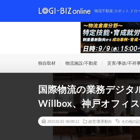
物流不動産,ロボット,ドロ
独自取材
物流施設/不動産
災害/事故/不祥
国際物流の業務デジタ
Willbox、神戸オフィ
2023.02.02 06:00:12
経営/業界動向
その他の記