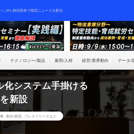
ーン,3PL,独自取材で物流ニュースを配信
事
テクノロジー/製品
雇用/人材
経営/業界動向
データ/
ル化システム手掛ける
スを新設
事
,
動向/展望
,
プレスリリースなど