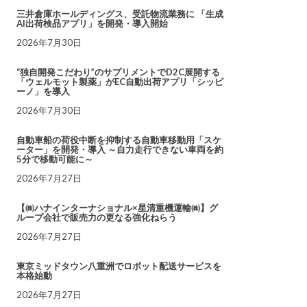
三井倉庫ホールディングス、受託物流業務に 「生成
AI出荷検品アプリ」を開発・導入開始
2026年7月30日
“独自開発こだわり”のサプリメントでD2C展開する
「ウェルモット製薬」がEC自動出荷アプリ「シッピ
ーノ」を導入
2026年7月30日
自動車船の荷役中断を抑制する自動車移動用「スケ
ーター」を開発・導入 ～自力走行できない車両を約
5分で移動可能に～
2026年7月27日
【㈱ハナインターナショナル×星清重機運輸㈱】グ
ループ会社で販売力の更なる強化ねらう
2026年7月27日
東京ミッドタウン八重洲でロボット配送サービスを
本格始動
2026年7月27日