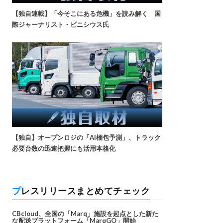
【独自連載】「今そこにある危機」を読み解く 国
際ジャーナリスト・ビニシウス氏
【独自】オープンロジの「AI梱包予測」、トラック
必要台数の迅速把握にも活用本格化
プレスリリースまとめてチェック
CBcloud、全国の「Marq」施設を起点とした新た
な配送プラットフォーム「MarqGO」開始