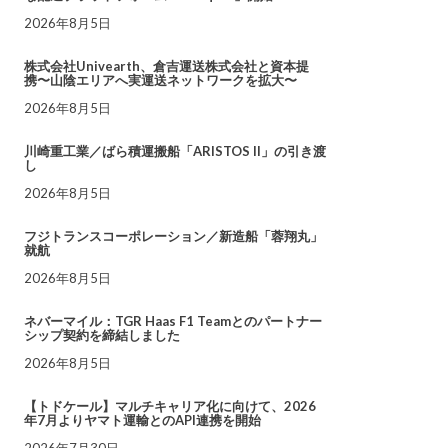
2026年8月5日
株式会社Univearth、倉吉運送株式会社と資本提
携〜山陰エリアへ実運送ネットワークを拡大〜
2026年8月5日
川崎重工業／ばら積運搬船「ARISTOS II」の引き渡
し
2026年8月5日
フジトランスコーポレーション／新造船「蓉翔丸」
就航
2026年8月5日
ネバーマイル：TGR Haas F1 Teamとのパートナー
シップ契約を締結しました
2026年8月5日
【トドケール】マルチキャリア化に向けて、2026
年7月よりヤマト運輸とのAPI連携を開始
2026年7月30日