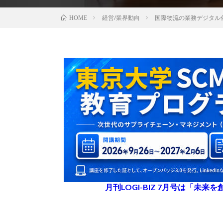
経営/業界動向
国際物流の業務デジタル化
HOME
月刊LOGI-BIZ 7月号は「未