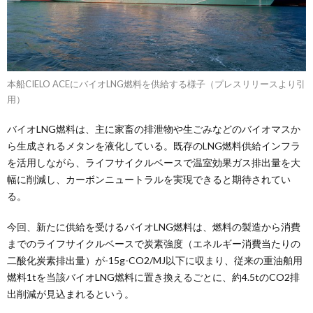
本船CIELO ACEにバイオLNG燃料を供給する様子（プレスリリースより引
用）
バイオLNG燃料は、主に家畜の排泄物や生ごみなどのバイオマスか
ら生成されるメタンを液化している。既存のLNG燃料供給インフラ
を活用しながら、ライフサイクルベースで温室効果ガス排出量を大
幅に削減し、カーボンニュートラルを実現できると期待されてい
る。
今回、新たに供給を受けるバイオLNG燃料は、燃料の製造から消費
までのライフサイクルベースで炭素強度（エネルギー消費当たりの
二酸化炭素排出量）が-15g-CO2/MJ以下に収まり、従来の重油舶用
燃料1tを当該バイオLNG燃料に置き換えるごとに、約4.5tのCO2排
出削減が見込まれるという。