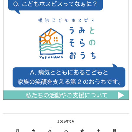
2026年8月
月
火
水
木
金
土
日