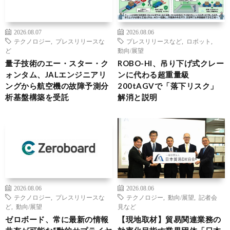
2026.08.07
2026.08.06
テクノロジー
,
プレスリリースな
プレスリリースなど
,
ロボット
,
ど
動向/展望
量子技術のエー・スター・ク
ROBO-HI、吊り下げ式クレー
ォンタム、JALエンジニアリ
ンに代わる超重量級
ングから航空機の故障予測分
200tAGVで「落下リスク」
析基盤構築を受託
解消と説明
2026.08.06
2026.08.06
テクノロジー
,
プレスリリースな
テクノロジー
,
動向/展望
,
記者会
ど
,
動向/展望
見など
ゼロボード、常に最新の情報
【現地取材】貿易関連業務の