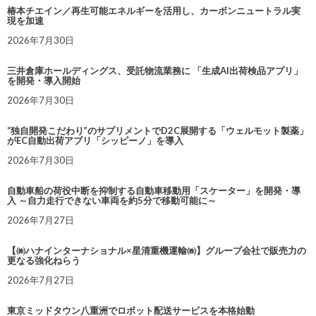
椿本チエイン／再生可能エネルギーを活用し、カーボンニュートラル実
現を加速
2026年7月30日
三井倉庫ホールディングス、受託物流業務に 「生成AI出荷検品アプリ」
を開発・導入開始
2026年7月30日
“独自開発こだわり”のサプリメントでD2C展開する「ウェルモット製薬」
がEC自動出荷アプリ「シッピーノ」を導入
2026年7月30日
自動車船の荷役中断を抑制する自動車移動用「スケーター」を開発・導
入 ～自力走行できない車両を約5分で移動可能に～
2026年7月27日
【㈱ハナインターナショナル×星清重機運輸㈱】グループ会社で販売力の
更なる強化ねらう
2026年7月27日
東京ミッドタウン八重洲でロボット配送サービスを本格始動