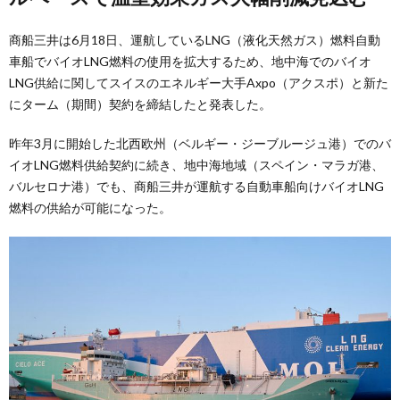
商船三井は6月18日、運航しているLNG（液化天然ガス）燃料自動
車船でバイオLNG燃料の使用を拡大するため、地中海でのバイオ
LNG供給に関してスイスのエネルギー大手Axpo（アクスポ）と新た
にターム（期間）契約を締結したと発表した。
昨年3月に開始した北西欧州（ベルギー・ジーブルージュ港）でのバ
イオLNG燃料供給契約に続き、地中海地域（スペイン・マラガ港、
バルセロナ港）でも、商船三井が運航する自動車船向けバイオLNG
燃料の供給が可能になった。