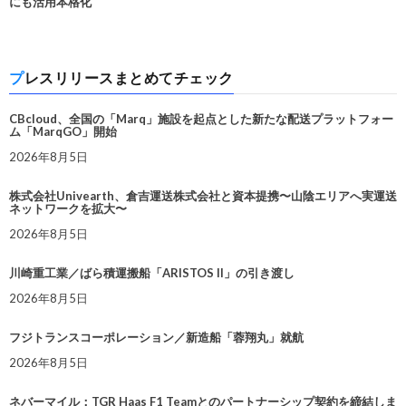
にも活用本格化
プレスリリースまとめてチェック
CBcloud、全国の「Marq」施設を起点とした新たな配送プラットフォー
ム「MarqGO」開始
2026年8月5日
株式会社Univearth、倉吉運送株式会社と資本提携〜山陰エリアへ実運送
ネットワークを拡大〜
2026年8月5日
川崎重工業／ばら積運搬船「ARISTOS II」の引き渡し
2026年8月5日
フジトランスコーポレーション／新造船「蓉翔丸」就航
2026年8月5日
ネバーマイル：TGR Haas F1 Teamとのパートナーシップ契約を締結しま