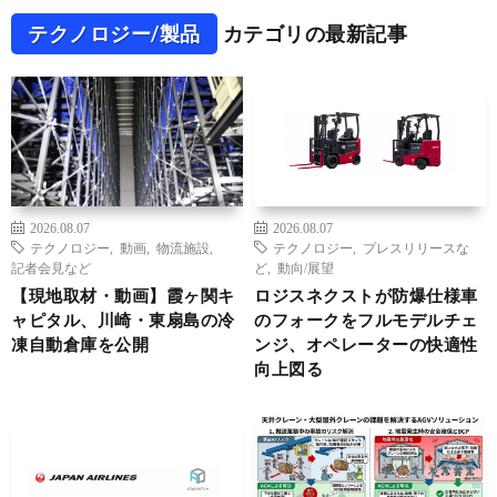
テクノロジー/製品
カテゴリの最新記事
2026.08.07
2026.08.07
テクノロジー
,
動画
,
物流施設
,
テクノロジー
,
プレスリリースな
記者会見など
ど
,
動向/展望
【現地取材・動画】霞ヶ関キ
ロジスネクストが防爆仕様車
ャピタル、川崎・東扇島の冷
のフォークをフルモデルチェ
凍自動倉庫を公開
ンジ、オペレーターの快適性
向上図る