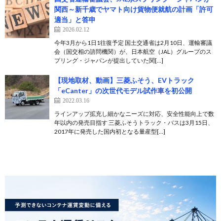
関西～新千歳でヤマト向け貨物便就航の計画「許可
適当」と答申
2026.02.12
今年3月から1日1往復予定 国土交通省は2月10日、運輸審議
会（国交相の諮問機関）が、日本航空（JAL）グループのス
プリング・ジャパンが提出していた関[…]
【現地取材、動画】三菱ふそう、EVトラック
「eCanter」の次世代モデル試作車を初公開
2022.03.16
ラインアップ拡充し細かなニーズに対応、安全性能向上で数
年以内の発売目指す 三菱ふそうトラック・バスは3月15日、
2017年に発売した国内初となる量産型[…]