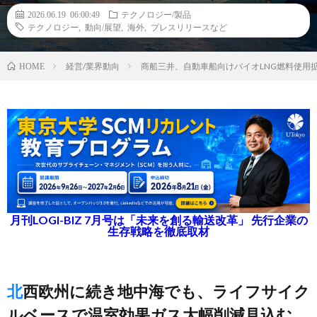
2026.06.19 06:00:49
テクノロジー/製品
テクノロジー
,
動向/展望
,
海外
,
プレスリリースなど
経営/業界動向
商船三井、自動車船向けバイオLNG燃料使用
HOME
月刊LOGI-BIZ 7月号は「未来を創る輸送改革」 先行企業の
生存戦略を徹底取材
北西欧州に続き地中海でも、ライフサイク
ルベースで温室効果ガス大幅削減見込む