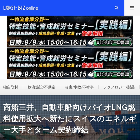
独自取材
物流施設/不動産
災害/事故/不祥事
テクノロジー/製品
商船三井、自動車船向けバイオLNG燃
料使用拡大へ新たにスイスのエネルギ
ー大手とターム契約締結