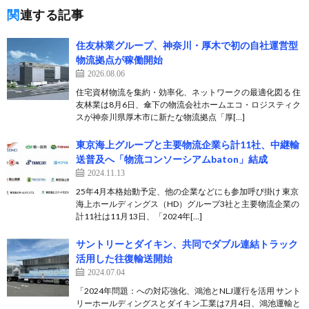
関連する記事
住友林業グループ、神奈川・厚木で初の自社運営型
物流拠点が稼働開始
2026.08.06
住宅資材物流を集約・効率化、ネットワークの最適化図る 住
友林業は8月6日、傘下の物流会社ホームエコ・ロジスティク
スが神奈川県厚木市に新たな物流拠点「厚[…]
東京海上グループと主要物流企業ら計11社、中継輸
送普及へ「物流コンソーシアムbaton」結成
2024.11.13
25年4月本格始動予定、他の企業などにも参加呼び掛け 東京
海上ホールディングス（HD）グループ3社と主要物流企業の
計11社は11月13日、「2024年[…]
サントリーとダイキン、共同でダブル連結トラック
活用した往復輸送開始
2024.07.04
「2024年問題：への対応強化、鴻池とNLJ運行を活用 サント
リーホールディングスとダイキン工業は7月4日、鴻池運輸と