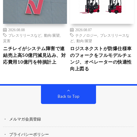
2026.08.08
2026.08.07
プレスリリースなど
,
動向/展望
,
テクノロジー
,
プレスリリースな
災害
ど
,
動向/展望
ニチレイがシステム障害で連
ロジスネクストが防爆仕様車
結売上高50億円減見込み、対
のフォークをフルモデルチェ
応費用10億円を特損計上
ンジ、オペレーターの快適性
向上図る
Back to Top
メルマガ会員登録
プライバシーポリシー