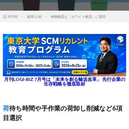
雇用/人材
神鋼物流も「ホワイト物流」に賛同
HOME
月刊LOGI-BIZ 7月号は「未来を創る輸送改革」 先行企業の
生存戦略を徹底取材
荷待ち時間や手作業の荷卸し削減など6項
目選択