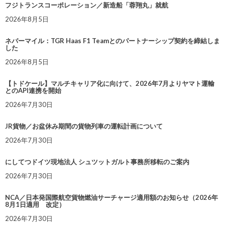
フジトランスコーポレーション／新造船「蓉翔丸」就航
2026年8月5日
ネバーマイル：TGR Haas F1 Teamとのパートナーシップ契約を締結しま
した
2026年8月5日
【トドケール】マルチキャリア化に向けて、2026年7月よりヤマト運輸
とのAPI連携を開始
2026年7月30日
JR貨物／お盆休み期間の貨物列車の運転計画について
2026年7月30日
にしてつドイツ現地法人 シュツットガルト事務所移転のご案内
2026年7月30日
NCA／日本発国際航空貨物燃油サーチャージ適用額のお知らせ（2026年
8月1日適用 改定）
2026年7月30日