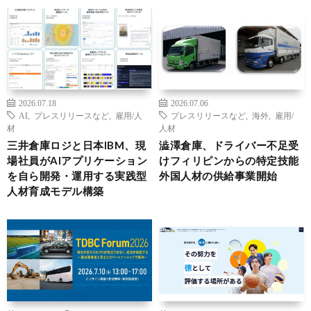
2026.07.18
2026.07.06
AI
,
プレスリリースなど
,
雇用/人
プレスリリースなど
,
海外
,
雇用/
材
人材
三井倉庫ロジと日本IBM、現
澁澤倉庫、ドライバー不足受
場社員がAIアプリケーション
けフィリピンからの特定技能
を自ら開発・運用する実践型
外国人材の供給事業開始
人材育成モデル構築