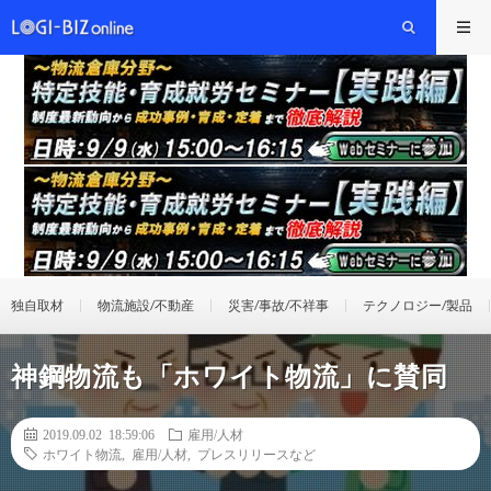
独自取材
物流施設/不動産
災害/事故/不祥事
テクノロジー/製品
神鋼物流も「ホワイト物流」に賛同
2019.09.02 18:59:06
雇用/人材
ホワイト物流
,
雇用/人材
,
プレスリリースなど