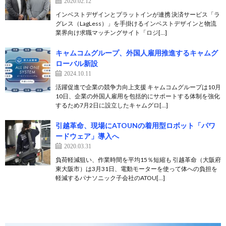
2020.02.12
インベストデザインとプラットインが連携 決済サービス「ラ
グレス（LagLess）」を手掛けるインベストデザインと物流
業界向け求職マッチングサイト「ロジ[…]
キャムコムグループ、外国⼈雇⽤推進するキャムグ
ローバル新設
2024.10.11
活躍促進で企業の競争⼒向上支援 キャムコムグループは10月
10日、企業の外国⼈雇⽤を包括的にサポートする体制を強化
するため7⽉2⽇に設⽴したキャムグロ[…]
引越革命、現場にATOUNの着用型ロボット「パワ
ードウェア」導入へ
2020.03.31
負荷軽減狙い、作業時間を平均15％短縮も 引越革命（大阪府
東大阪市）は3月31日、電動モーターを使って体への負担を
軽減するパナソニック子会社のATOU[…]