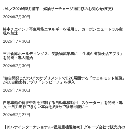
JAL／2026年8月前半 燃油サーチャージ適用額のお知らせ(変更)
2026年7月30日
椿本チエイン／再生可能エネルギーを活用し、カーボンニュートラル実
現を加速
2026年7月30日
三井倉庫ホールディングス、受託物流業務に 「生成AI出荷検品アプリ」
を開発・導入開始
2026年7月30日
“独自開発こだわり”のサプリメントでD2C展開する「ウェルモット製薬」
がEC自動出荷アプリ「シッピーノ」を導入
2026年7月30日
自動車船の荷役中断を抑制する自動車移動用「スケーター」を開発・導
入 ～自力走行できない車両を約5分で移動可能に～
2026年7月27日
【㈱ハナインターナショナル×星清重機運輸㈱】グループ会社で販売力の