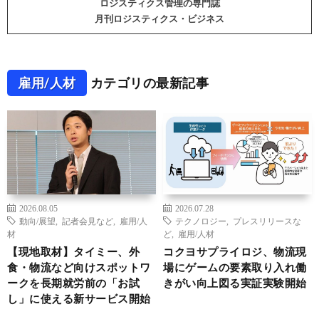
ロジスティクス管理の専門誌
月刊ロジスティクス・ビジネス
雇用/人材
カテゴリの最新記事
2026.08.05
2026.07.28
動向/展望
,
記者会見など
,
雇用/人
テクノロジー
,
プレスリリースな
材
ど
,
雇用/人材
【現地取材】タイミー、外
コクヨサプライロジ、物流現
食・物流など向けスポットワ
場にゲームの要素取り入れ働
ークを長期就労前の「お試
きがい向上図る実証実験開始
し」に使える新サービス開始