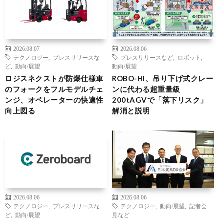
2026.08.07
2026.08.06
テクノロジー
,
プレスリリースな
プレスリリースなど
,
ロボット
,
ど
,
動向/展望
動向/展望
ロジスネクストが防爆仕様車
ROBO-HI、吊り下げ式クレー
のフォークをフルモデルチェ
ンに代わる超重量級
ンジ、オペレーターの快適性
200tAGVで「落下リスク」
向上図る
解消と説明
2026.08.06
2026.08.06
テクノロジー
,
プレスリリースな
テクノロジー
,
動向/展望
,
記者会
ど
,
動向/展望
見など