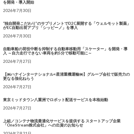
を開発・導入開始
2026年7月30日
“独自開発こだわり”のサプリメントでD2C展開する「ウェルモット製薬」
がEC自動出荷アプリ「シッピーノ」を導入
2026年7月30日
自動車船の荷役中断を抑制する自動車移動用「スケーター」を開発・導
入 ～自力走行できない車両を約5分で移動可能に～
2026年7月27日
【㈱ハナインターナショナル×星清重機運輸㈱】グループ会社で販売力の
更なる強化ねらう
2026年7月27日
東京ミッドタウン八重洲でロボット配送サービスを本格始動
2026年7月27日
上組／コンテナ物流最適化サービスを提供する スタートアップ企業
「OneStream株式会社」への出資のお知らせ
2026年7月21日