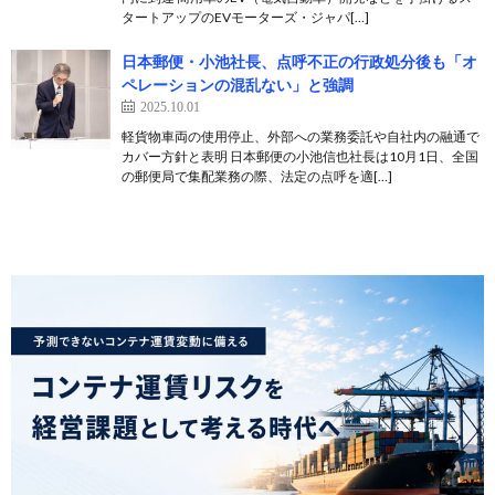
タートアップのEVモーターズ・ジャパ[…]
日本郵便・小池社長、点呼不正の行政処分後も「オ
ペレーションの混乱ない」と強調
2025.10.01
軽貨物車両の使用停止、外部への業務委託や自社内の融通で
カバー方針と表明 日本郵便の小池信也社長は10月1日、全国
の郵便局で集配業務の際、法定の点呼を適[…]