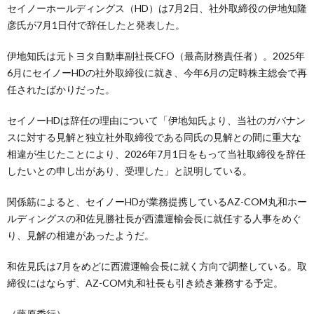
セイノーホールディングス（HD）は7月2日、社外取締役の伊地知隆
彦氏が7月1日付で辞任したと発表した。
伊地知氏は元トヨタ自動車副社長CFO（最高財務責任者）。2025年
6月にセイノーHDの社外取締役に就き、今年6月の定時株主総会で再
任されたばかりだった。
セイノーHDは辞任の理由について「伊地知氏より、当社のガバナン
スに対する見解と独立社外取締役である同氏の見解との間に重大な
相違が生じたことにより、2026年7月1日をもって当社取締役を辞任
したいとの申し出があり、受理した」と説明している。
関係筋によると、セイノーHDが業務提携しているAZ-COM丸和ホー
ルディングスの和佐見勝社長が西濃運輸会長に就任する人事をめぐ
り、見解の相違があったようだ。
和佐見氏は7月をめどに西濃運輸会長に就く方向で調整している。取
締役にはならず、AZ-COM丸和社長も引き続き兼務する予定。
（藤原秀行）