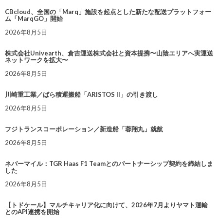
CBcloud、全国の「Marq」施設を起点とした新たな配送プラットフォー
ム「MarqGO」開始
2026年8月5日
株式会社Univearth、倉吉運送株式会社と資本提携〜山陰エリアへ実運送
ネットワークを拡大〜
2026年8月5日
川崎重工業／ばら積運搬船「ARISTOS II」の引き渡し
2026年8月5日
フジトランスコーポレーション／新造船「蓉翔丸」就航
2026年8月5日
ネバーマイル：TGR Haas F1 Teamとのパートナーシップ契約を締結しま
した
2026年8月5日
【トドケール】マルチキャリア化に向けて、2026年7月よりヤマト運輸
とのAPI連携を開始