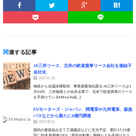
関連する記事
JA三井リース、北米の鉄道貨車リース会社を連結子
会社化
2023.01.26
物産から全議決権取得、事業基盤強化図る JA三井リースは1
月26日、三井物産との合弁企業で、北米で鉄道貨車のリース
を手掛けているMitsui Rail[…]
EVモーターズ・ジャパン、関電系や九州電系、阪急
バスなどから新たに6億円調達
2022.08.31
国内の量産組み立て工場建設などに充当予定、累計17.25億
円に到達 商用車のEV（電気自動車）開発などを手掛けるス