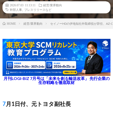
2026.07.03 11:13:11
経営/業界動向
幹部人事
,
プレスリリースなど
経営/業界動向
セイノーHDの伊地知社外取締役が辞任、AZ-
HOME
月刊LOGI-BIZ 7月号は「未来を創る輸送改革」 先行企業の
生存戦略を徹底取材
7月1日付、元トヨタ副社長