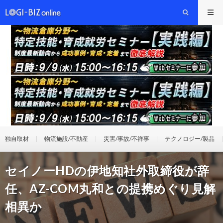
独自取材
物流施設/不動産
災害/事故/不祥事
テクノロジー/製品
セイノーHDの伊地知社外取締役が辞
任、AZ-COM丸和との提携めぐり見解
相異か