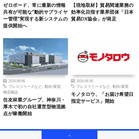
ゼロボード、常に最新の情報
【現地取材】貿易関連業務の
共有が可能な“動的サプライヤ
効率化目指す業界団体「日本
ー管理”実現する新システムの
貿易DX協会」が発足
提供開始へ
2026.08.06
2026.08.06
プレスリリースなど
,
動向/展望
,
プレスリリースなど
,
動向/展望
物流施設
モノタロウ、「お届け希望日
住友林業グループ、神奈川・
指定サービス」開始
厚木で初の自社運営型物流拠
点が稼働開始