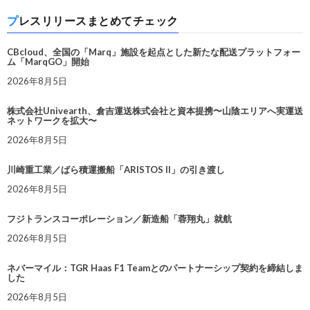
プレスリリースまとめてチェック
CBcloud、全国の「Marq」施設を起点とした新たな配送プラットフォー
ム「MarqGO」開始
2026年8月5日
株式会社Univearth、倉吉運送株式会社と資本提携〜山陰エリアへ実運送
ネットワークを拡大〜
2026年8月5日
川崎重工業／ばら積運搬船「ARISTOS II」の引き渡し
2026年8月5日
フジトランスコーポレーション／新造船「蓉翔丸」就航
2026年8月5日
ネバーマイル：TGR Haas F1 Teamとのパートナーシップ契約を締結しま
した
2026年8月5日