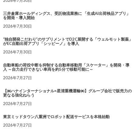
2026年7月30日
三井倉庫ホールディングス、受託物流業務に 「生成AI出荷検品アプリ」
を開発・導入開始
2026年7月30日
“独自開発こだわり”のサプリメントでD2C展開する「ウェルモット製薬」
がEC自動出荷アプリ「シッピーノ」を導入
2026年7月30日
自動車船の荷役中断を抑制する自動車移動用「スケーター」を開発・導
入 ～自力走行できない車両を約5分で移動可能に～
2026年7月27日
【㈱ハナインターナショナル×星清重機運輸㈱】グループ会社で販売力の
更なる強化ねらう
2026年7月27日
東京ミッドタウン八重洲でロボット配送サービスを本格始動
2026年7月27日