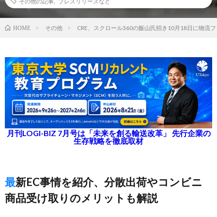
その他の記事
,
プレスリリースなど
その他
CRE、スクロール360の飯山氏招き10月18日に物流
HOME
月刊LOGI-BIZ 7月号は「未来を創る輸送改革」 先行企業の
生存戦略を徹底取材
最新EC事情を紹介、分散出荷やコンビニ
商品受け取りのメリットも解説