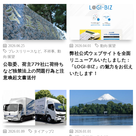
2026.06.25
2026.04.01
動向/展望
プレスリリースなど
,
不祥事
,
動
弊社公式ウェブサイトを全面
向/展望
リニューアルいたしました：
公取委、荷主779社に荷待ち
「LOGI-BIZ」の魅力をお伝え
など独禁法上の問題行為と注
いたします！
意喚起文書送付
2026.01.09
タイアップ2
2026.01.01