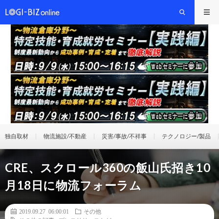
独自取材
物流施設/不動産
災害/事故/不祥事
テクノロジー/製品
CRE、スクロール360の飯山氏招き10
月18日に物流フォーラム
2019.09.27 06:00:01
その他