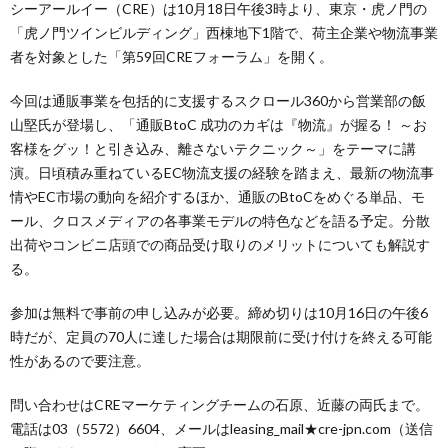
シーアールイー（CRE）は10月18日午後3時より、東京・虎ノ門の
「虎ノ門ツインビルディング」西棟地下1階で、荷主企業や物流事業
者を対象とした「第59回CREフォーラム」を開く。
今回は通販事業を包括的に支援するスクロール360から営業部の飯
山堅氏が登場し、「通販BtoC 成功のカギは『物流』が握る！ ～お
客様をグッ！と引き込み、離さないテクニック～」をテーマに講
演。日頃積み重ねているEC物流支援の経験を踏まえ、最新の物流事
情やEC市場の動向を紹介するほか、通販のBtoCをめぐる単品、モ
ール、クロスメディアの各事業モデルの特色などを語る予定。分散
出荷やコンビニ店頭での商品受け取りのメリットについても解説す
る。
参加は無料で事前の申し込みが必要。締め切りは10月16日の午後6
時だが、定員の70人に達した場合は期限前に受け付けを終える可能
性があるので要注意。
問い合わせはCREマーケティングチームの石原、近藤の両氏まで。
電話は03（5572）6604、メールはleasing_mail★cre-jpn.com（送信