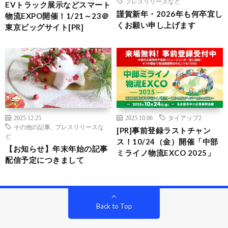
プレスリリースなど
EVトラック展示などスマート
謹賀新年・2026年も何卒宜し
物流EXPO開催！1/21～23＠
くお願い申し上げます
東京ビッグサイト[PR]
2025.12.25
2025.10.06
タイアップ2
その他の記事
,
プレスリリースな
[PR]事前登録ラストチャン
ど
ス！10/24（金）開催「中部
【お知らせ】年末年始の記事
ミライノ物流EXCO 2025」
配信予定につきまして
Back to Top