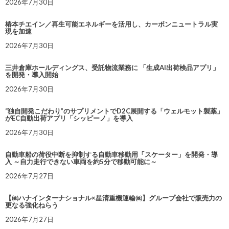
2026年7月30日
椿本チエイン／再生可能エネルギーを活用し、カーボンニュートラル実
現を加速
2026年7月30日
三井倉庫ホールディングス、受託物流業務に 「生成AI出荷検品アプリ」
を開発・導入開始
2026年7月30日
“独自開発こだわり”のサプリメントでD2C展開する「ウェルモット製薬」
がEC自動出荷アプリ「シッピーノ」を導入
2026年7月30日
自動車船の荷役中断を抑制する自動車移動用「スケーター」を開発・導
入 ～自力走行できない車両を約5分で移動可能に～
2026年7月27日
【㈱ハナインターナショナル×星清重機運輸㈱】グループ会社で販売力の
更なる強化ねらう
2026年7月27日