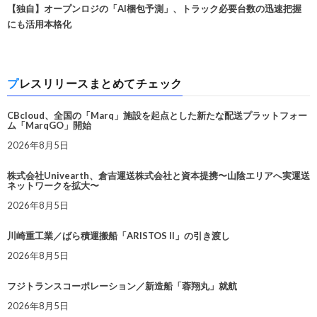
【独自】オープンロジの「AI梱包予測」、トラック必要台数の迅速把握
にも活用本格化
プレスリリースまとめてチェック
CBcloud、全国の「Marq」施設を起点とした新たな配送プラットフォー
ム「MarqGO」開始
2026年8月5日
株式会社Univearth、倉吉運送株式会社と資本提携〜山陰エリアへ実運送
ネットワークを拡大〜
2026年8月5日
川崎重工業／ばら積運搬船「ARISTOS II」の引き渡し
2026年8月5日
フジトランスコーポレーション／新造船「蓉翔丸」就航
2026年8月5日