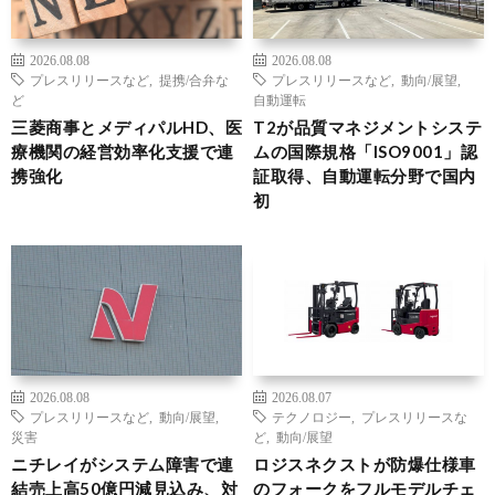
2026.08.08
2026.08.08
プレスリリースなど
,
提携/合弁な
プレスリリースなど
,
動向/展望
,
ど
自動運転
三菱商事とメディパルHD、医
T2が品質マネジメントシステ
療機関の経営効率化支援で連
ムの国際規格「ISO9001」認
携強化
証取得、自動運転分野で国内
初
2026.08.08
2026.08.07
プレスリリースなど
,
動向/展望
,
テクノロジー
,
プレスリリースな
災害
ど
,
動向/展望
ニチレイがシステム障害で連
ロジスネクストが防爆仕様車
結売上高50億円減見込み、対
のフォークをフルモデルチェ