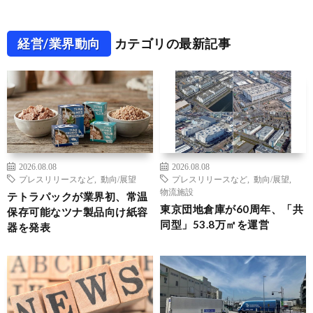
経営/業界動向
カテゴリの最新記事
2026.08.08
2026.08.08
プレスリリースなど
,
動向/展望
プレスリリースなど
,
動向/展望
,
物流施設
テトラパックが業界初、常温
東京団地倉庫が60周年、「共
保存可能なツナ製品向け紙容
同型」53.8万㎡を運営
器を発表