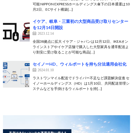
可能 NIPPON EXPRESSホールディングス傘下の日本通運は10
月2日、ECサイト構築[…]
イケア、岐阜・三重初の大型商品受け取りセンター
を12月14日開設
2023.12.14
全国38拠点に拡大 イケア・ジャパンは12月12日、IKEAオン
ラインストアやイケア店舗で購入した大型家具を通常配送よ
り割安に受け取ることが可能な商品[…]
セイノーHD、ウィルポートを持ち分法適用会社化
2024.01.10
ラストワンマイル配送でドライバー不足など課題解決促進 セ
イノーホールディングス（HD）は1月10日、共同配送管理シ
ステムなどを手掛けるウィルポートを持[…]