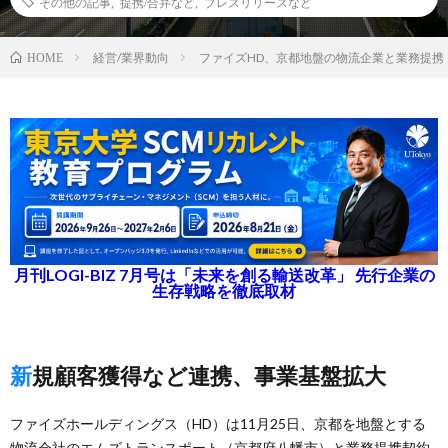
その他の記事
,
提携/合弁など
,
プレスリリースなど
経営/業界動向
ファイズHD、京都地盤の物流企業と業務提携
HOME
月刊LOGI-BIZ 7月号は「未来を創る輸送改革」 先行企業の
生存戦略を徹底取材
新規顧客獲得など連携、事業基盤拡大
ファイズホールディングス（HD）は11月25日、京都を地盤とする
物流会社のエムズトランスポート（京都府八幡市）と業務提携契約