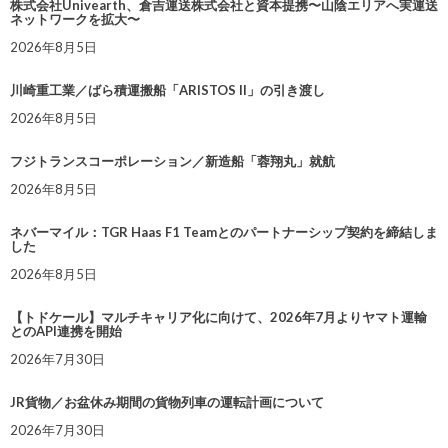
株式会社Univearth、倉吉運送株式会社と資本提携〜山陰エリアへ実運送
ネットワークを拡大〜
2026年8月5日
川崎重工業／ばら積運搬船「ARISTOS II」の引き渡し
2026年8月5日
フジトランスコーポレーション／新造船「蓉翔丸」就航
2026年8月5日
ネバーマイル：TGR Haas F1 Teamとのパートナーシップ契約を締結しま
した
2026年8月5日
【トドケール】マルチキャリア化に向けて、2026年7月よりヤマト運輸
とのAPI連携を開始
2026年7月30日
JR貨物／お盆休み期間の貨物列車の運転計画について
2026年7月30日