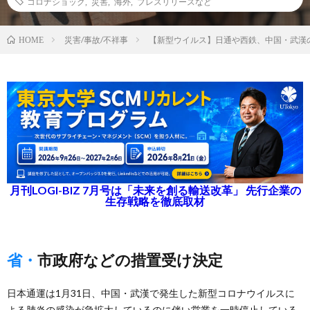
コロナショック
,
災害
,
海外
,
プレスリリースなど
災害/事故/不祥事
【新型ウイルス】日通や西鉄、中国・武漢の
HOME
月刊LOGI-BIZ 7月号は「未来を創る輸送改革」 先行企業の
生存戦略を徹底取材
省・市政府などの措置受け決定
日本通運は1月31日、中国・武漢で発生した新型コロナウイルスに
よる肺炎の感染が急拡大しているのに伴い営業を一時停止している