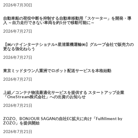
2026年7月30日
自動車船の荷役中断を抑制する自動車移動用「スケーター」を開発・導
入 ～自力走行できない車両を約5分で移動可能に～
2026年7月27日
【㈱ハナインターナショナル×星清重機運輸㈱】グループ会社で販売力の
更なる強化ねらう
2026年7月27日
東京ミッドタウン八重洲でロボット配送サービスを本格始動
2026年7月27日
上組／コンテナ物流最適化サービスを提供する スタートアップ企業
「OneStream株式会社」への出資のお知らせ
2026年7月21日
ZOZO、BONJOUR SAGANの自社EC拡大に向け「Fulfillment by
ZOZO」を提供開始
2026年7月21日