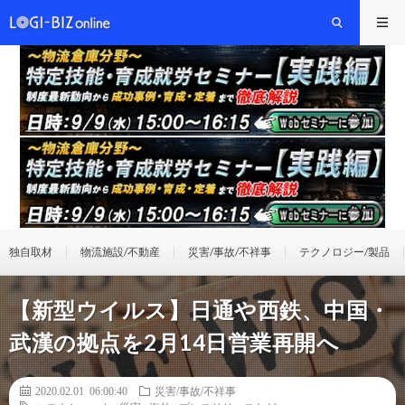
独自取材
物流施設/不動産
災害/事故/不祥事
テクノロジー/製品
【新型ウイルス】日通や西鉄、中国・
武漢の拠点を2月14日営業再開へ
2020.02.01 06:00:40
災害/事故/不祥事