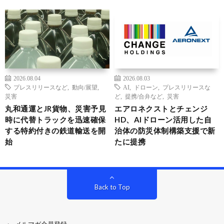
2026.08.04
2026.08.03
プレスリリースなど
,
動向/展望
,
AI
,
ドローン
,
プレスリリースな
災害
ど
,
提携/合弁など
,
災害
丸和通運とJR貨物、災害予見
エアロネクストとチェンジ
時に代替トラックを迅速確保
HD、AIドローン活用した自
する特約付きの鉄道輸送を開
治体の防災体制構築支援で新
始
たに提携
Back to Top
メルマガ会員登録