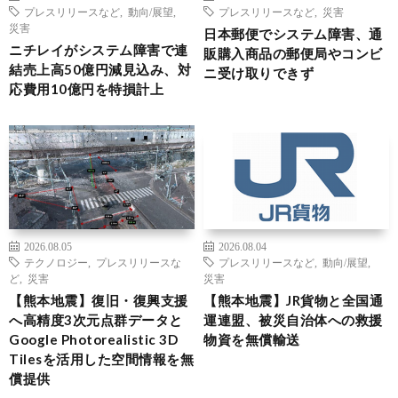
プレスリリースなど
,
動向/展望
,
プレスリリースなど
,
災害
災害
日本郵便でシステム障害、通
ニチレイがシステム障害で連
販購入商品の郵便局やコンビ
結売上高50億円減見込み、対
ニ受け取りできず
応費用10億円を特損計上
2026.08.05
2026.08.04
テクノロジー
,
プレスリリースな
プレスリリースなど
,
動向/展望
,
ど
,
災害
災害
【熊本地震】復旧・復興支援
【熊本地震】JR貨物と全国通
へ高精度3次元点群データと
運連盟、被災自治体への救援
Google Photorealistic 3D
物資を無償輸送
Tilesを活用した空間情報を無
償提供