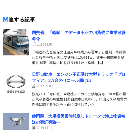
関連する記事
国交省、「輪軸」のデータ不正でJR貨物に事業改善
命令
2024.11.01
「輸送の安全確保の仕組みを根底から覆す」と批判、再発防
止策報告を指示 国土交通省は10月31日、貨車や機関車を整
備する際、車輪に軸を取り付けた「輪軸」[…]
日野自動車、エンジン不正受け大型トラック「プロ
フィア」2万台のリコール届け出
2022.09.09
観光バス「セレガ」や建機メーカーに供給分も、NOx排出量
が規制超過の可能性 日野自動車は9月9日、排出ガスや燃費の
性能に関する認証を不正に取得していた[…]
静岡県、大規模災害時想定しドローンで海上物資輸
送の実証実験へ
2019.11.13