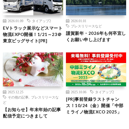
2026.01.09
タイアップ2
2026.01.01
プレスリリースなど
EVトラック展示などスマート
謹賀新年・2026年も何卒宜し
物流EXPO開催！1/21～23＠
くお願い申し上げます
東京ビッグサイト[PR]
2025.12.25
2025.10.06
タイアップ2
その他の記事
,
プレスリリースな
[PR]事前登録ラストチャン
ど
ス！10/24（金）開催「中部
【お知らせ】年末年始の記事
ミライノ物流EXCO 2025」
配信予定につきまして