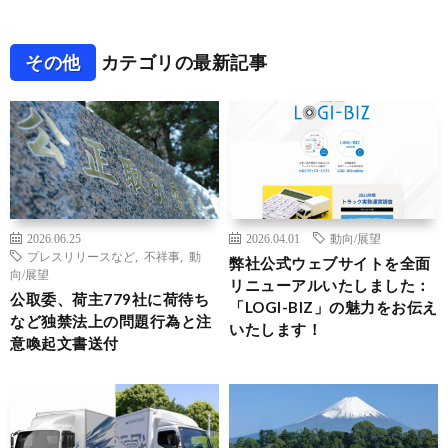
その他
カテゴリの最新記事
2026.06.25
2026.04.01
動向/展望
プレスリリースなど
,
不祥事
,
動
弊社公式ウェブサイトを全面
向/展望
リニューアルいたしました：
公取委、荷主779社に荷待ち
「LOGI-BIZ」の魅力をお伝え
など独禁法上の問題行為と注
いたします！
意喚起文書送付