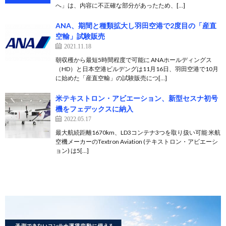
へ」は、内容に不正確な部分があったため、[…]
ANA、期間と種類拡大し羽田空港で2度目の「産直
空輸」試験販売
2021.11.18
朝収穫から最短5時間程度で可能に ANAホールディングス
（HD）と日本空港ビルデングは11月16日、羽田空港で10月
に始めた「産直空輸」の試験販売につ[…]
米テキストロン・アビエーション、新型セスナ初号
機をフェデックスに納入
2022.05.17
最大航続距離1670km、LD3コンテナ3つを取り扱い可能 米航
空機メーカーのTextron Aviation (テキストロン・アビエーシ
ョン) は5[…]