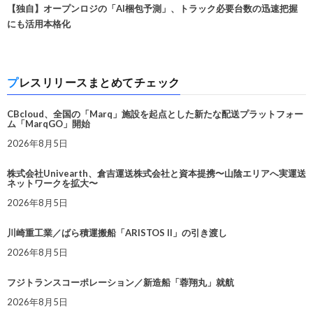
【独自】オープンロジの「AI梱包予測」、トラック必要台数の迅速把握
にも活用本格化
プレスリリースまとめてチェック
CBcloud、全国の「Marq」施設を起点とした新たな配送プラットフォー
ム「MarqGO」開始
2026年8月5日
株式会社Univearth、倉吉運送株式会社と資本提携〜山陰エリアへ実運送
ネットワークを拡大〜
2026年8月5日
川崎重工業／ばら積運搬船「ARISTOS II」の引き渡し
2026年8月5日
フジトランスコーポレーション／新造船「蓉翔丸」就航
2026年8月5日