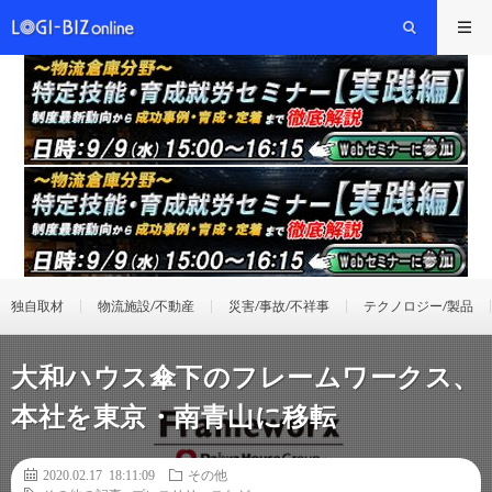
独自取材
物流施設/不動産
災害/事故/不祥事
テクノロジー/製品
大和ハウス傘下のフレームワークス、
本社を東京・南青山に移転
2020.02.17 18:11:09
その他