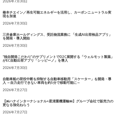
2026年7月30日
椿本チエイン／再生可能エネルギーを活用し、カーボンニュートラル実
現を加速
2026年7月30日
三井倉庫ホールディングス、受託物流業務に 「生成AI出荷検品アプリ」
を開発・導入開始
2026年7月30日
“独自開発こだわり”のサプリメントでD2C展開する「ウェルモット製薬」
がEC自動出荷アプリ「シッピーノ」を導入
2026年7月30日
自動車船の荷役中断を抑制する自動車移動用「スケーター」を開発・導
入 ～自力走行できない車両を約5分で移動可能に～
2026年7月27日
【㈱ハナインターナショナル×星清重機運輸㈱】グループ会社で販売力の
更なる強化ねらう
2026年7月27日