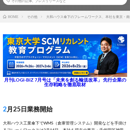
その他の記事
,
プレスリリースなど
その他
大和ハウス傘下のフレームワークス、本社を東京・南
HOME
月刊LOGI-BIZ 7月号は「未来を創る輸送改革」 先行企業の
生存戦略を徹底取材
2月25日業務開始
大和ハウス工業傘下でWMS（倉庫管理システム）開発などを手掛け
るフレームワークスは2月14日、本社を現在の東京・千代田区神田