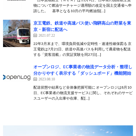
物について燃油サーチャージ適用額の改定を国土交通省へ申
請した。 基準となる10月の平均燃油指[…]
京王電鉄、鉄道や高速バス使い飛騨高山の野菜を東
京・新宿に配送へ
2021.07.22
22年3月末まで、環境負荷低減や定時性・速達性確保図る 京
王電鉄は7月21日、鉄道や高速バスを利用して農産物を配送
する「貨客混載」の実証実験を同27日[…]
オープンロジ、EC事業者の物流データ分析・整理し
分かりやすく表示する「ダッシュボード」機能開始
2023.08.10
配送状態や結果など全体像把握可能に オープンロジは8月10
日、EC事業者の物流支援サービスに関し、それぞれのサービ
スユーザーの入出庫や在庫、配[…]