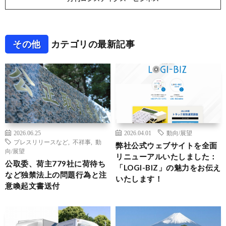
その他
カテゴリの最新記事
2026.06.25
2026.04.01
動向/展望
プレスリリースなど
,
不祥事
,
動
弊社公式ウェブサイトを全面
向/展望
リニューアルいたしました：
公取委、荷主779社に荷待ち
「LOGI-BIZ」の魅力をお伝え
など独禁法上の問題行為と注
いたします！
意喚起文書送付