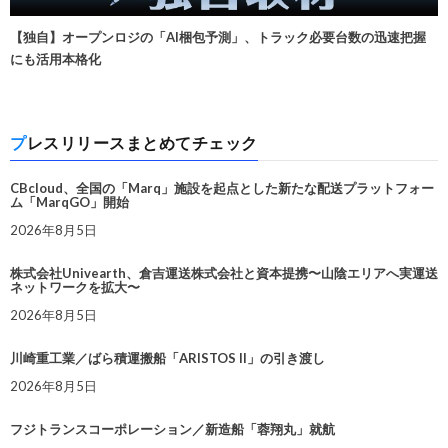
【独自】オープンロジの「AI梱包予測」、トラック必要台数の迅速把握
にも活用本格化
プレスリリースまとめてチェック
CBcloud、全国の「Marq」施設を起点とした新たな配送プラットフォー
ム「MarqGO」開始
2026年8月5日
株式会社Univearth、倉吉運送株式会社と資本提携〜山陰エリアへ実運送
ネットワークを拡大〜
2026年8月5日
川崎重工業／ばら積運搬船「ARISTOS II」の引き渡し
2026年8月5日
フジトランスコーポレーション／新造船「蓉翔丸」就航