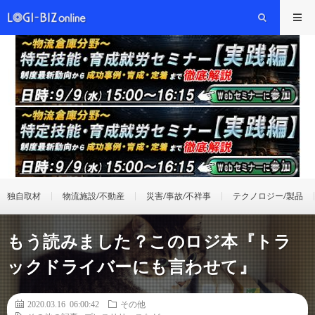
独自取材
物流施設/不動産
災害/事故/不祥事
テクノロジー/製品
もう読みました？このロジ本『トラ
ックドライバーにも言わせて』
2020.03.16 06:00:42
その他