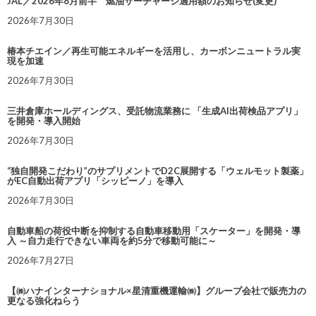
JAL／2026年8月前半 燃油サーチャージ適用額のお知らせ(変更)
2026年7月30日
椿本チエイン／再生可能エネルギーを活用し、カーボンニュートラル実
現を加速
2026年7月30日
三井倉庫ホールディングス、受託物流業務に 「生成AI出荷検品アプリ」
を開発・導入開始
2026年7月30日
“独自開発こだわり”のサプリメントでD2C展開する「ウェルモット製薬」
がEC自動出荷アプリ「シッピーノ」を導入
2026年7月30日
自動車船の荷役中断を抑制する自動車移動用「スケーター」を開発・導
入 ～自力走行できない車両を約5分で移動可能に～
2026年7月27日
【㈱ハナインターナショナル×星清重機運輸㈱】グループ会社で販売力の
更なる強化ねらう