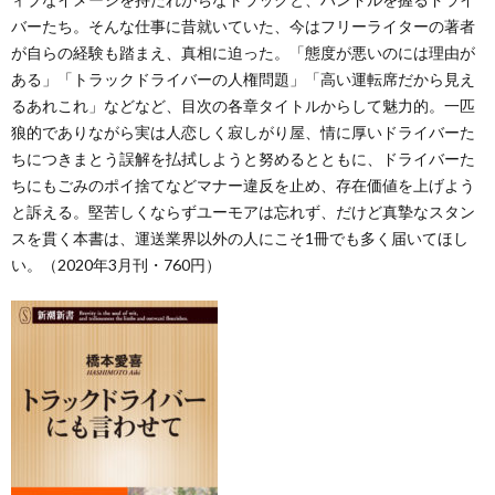
バーたち。そんな仕事に昔就いていた、今はフリーライターの著者
が自らの経験も踏まえ、真相に迫った。「態度が悪いのには理由が
ある」「トラックドライバーの人権問題」「高い運転席だから見え
るあれこれ」などなど、目次の各章タイトルからして魅力的。一匹
狼的でありながら実は人恋しく寂しがり屋、情に厚いドライバーた
ちにつきまとう誤解を払拭しようと努めるとともに、ドライバーた
ちにもごみのポイ捨てなどマナー違反を止め、存在価値を上げよう
と訴える。堅苦しくならずユーモアは忘れず、だけど真摯なスタン
スを貫く本書は、運送業界以外の人にこそ1冊でも多く届いてほし
い。（2020年3月刊・760円）