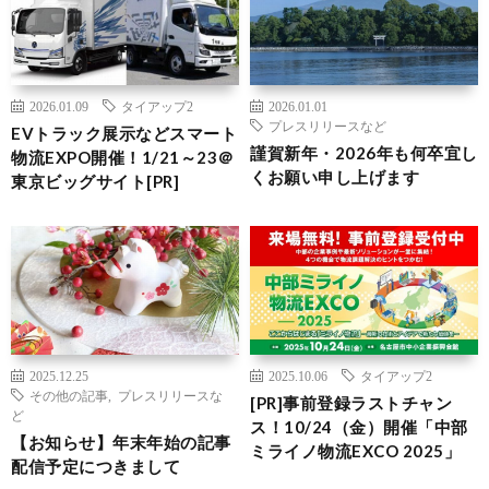
2026.01.09
タイアップ2
2026.01.01
プレスリリースなど
EVトラック展示などスマート
謹賀新年・2026年も何卒宜し
物流EXPO開催！1/21～23＠
くお願い申し上げます
東京ビッグサイト[PR]
2025.12.25
2025.10.06
タイアップ2
その他の記事
,
プレスリリースな
[PR]事前登録ラストチャン
ど
ス！10/24（金）開催「中部
【お知らせ】年末年始の記事
ミライノ物流EXCO 2025」
配信予定につきまして