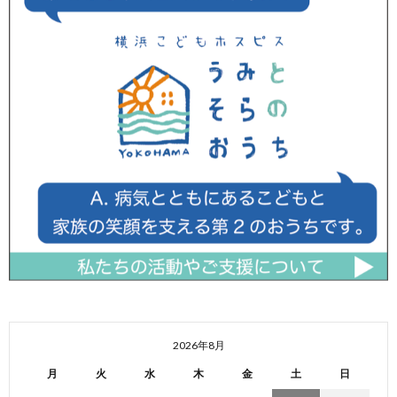
2026年8月
月
火
水
木
金
土
日