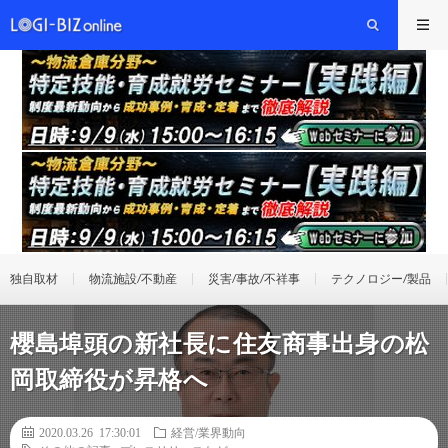
独自取材
物流施設/不動産
災害/事故/不祥事
テクノロジー/製品
櫻島埠頭の新社長に住友商事出身の松
岡取締役が昇格へ
2020.03.26 17:30:01
経営/業界動向