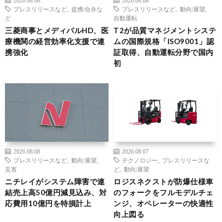
2026.08.08
2026.08.08
プレスリリースなど
,
提携/合弁な
プレスリリースなど
,
動向/展望
,
ど
自動運転
三菱商事とメディパルHD、医
T2が品質マネジメントシステ
療機関の経営効率化支援で連
ムの国際規格「ISO9001」認
携強化
証取得、自動運転分野で国内
初
2026.08.08
2026.08.07
プレスリリースなど
,
動向/展望
,
テクノロジー
,
プレスリリースな
災害
ど
,
動向/展望
ニチレイがシステム障害で連
ロジスネクストが防爆仕様車
結売上高50億円減見込み、対
のフォークをフルモデルチェ
応費用10億円を特損計上
ンジ、オペレーターの快適性
向上図る