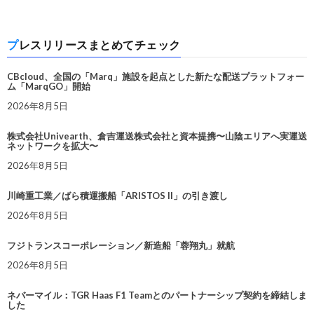
プレスリリースまとめてチェック
CBcloud、全国の「Marq」施設を起点とした新たな配送プラットフォー
ム「MarqGO」開始
2026年8月5日
株式会社Univearth、倉吉運送株式会社と資本提携〜山陰エリアへ実運送
ネットワークを拡大〜
2026年8月5日
川崎重工業／ばら積運搬船「ARISTOS II」の引き渡し
2026年8月5日
フジトランスコーポレーション／新造船「蓉翔丸」就航
2026年8月5日
ネバーマイル：TGR Haas F1 Teamとのパートナーシップ契約を締結しま
した