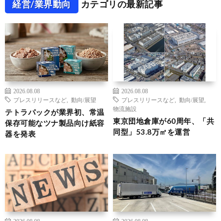
経営/業界動向
カテゴリの最新記事
2026.08.08
2026.08.08
プレスリリースなど
,
動向/展望
プレスリリースなど
,
動向/展望
,
物流施設
テトラパックが業界初、常温
東京団地倉庫が60周年、「共
保存可能なツナ製品向け紙容
同型」53.8万㎡を運営
器を発表