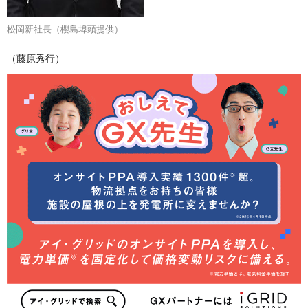
松岡新社長（櫻島埠頭提供）
（藤原秀行）