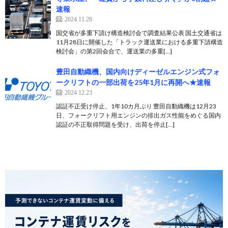
速報
2024.11.28
国交省が多重下請け構造検討会で調査結果公表 国土交通省は
11月28日に開催した「トラック運送業における多重下請構造
検討会」の第2回会合で、運送業の多重[…]
豊田自動織機、国内向けディーゼルエンジン式フォ
ークリフトの一部出荷を25年1月に再開へ★速報
2024.12.23
認証不正受け停止、1年10カ月ぶり 豊田自動織機は12月23
日、フォークリフト用エンジンの排出ガス性能をめぐる国内
認証の不正取得問題を受け、出荷を停止[…]