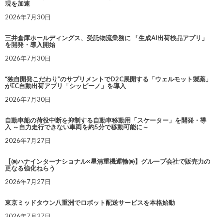
現を加速
2026年7月30日
三井倉庫ホールディングス、受託物流業務に 「生成AI出荷検品アプリ」
を開発・導入開始
2026年7月30日
“独自開発こだわり”のサプリメントでD2C展開する「ウェルモット製薬」
がEC自動出荷アプリ「シッピーノ」を導入
2026年7月30日
自動車船の荷役中断を抑制する自動車移動用「スケーター」を開発・導
入 ～自力走行できない車両を約5分で移動可能に～
2026年7月27日
【㈱ハナインターナショナル×星清重機運輸㈱】グループ会社で販売力の
更なる強化ねらう
2026年7月27日
東京ミッドタウン八重洲でロボット配送サービスを本格始動
2026年7月27日