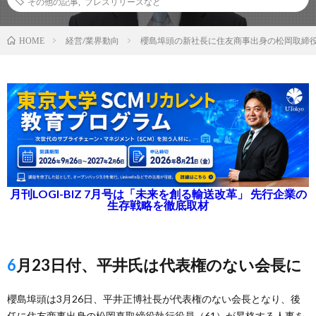
その他の記事
,
プレスリリースなど
経営/業界動向
櫻島埠頭の新社長に住友商事出身の松岡取締
HOME
月刊LOGI-BIZ 7月号は「未来を創る輸送改革」 先行企業の
生存戦略を徹底取材
6月23日付、平井氏は代表権のない会長に
櫻島埠頭は3月26日、平井正博社長が代表権のない会長となり、後
任に住友商事出身の松岡真取締役執行役員（61）が昇格する人事を