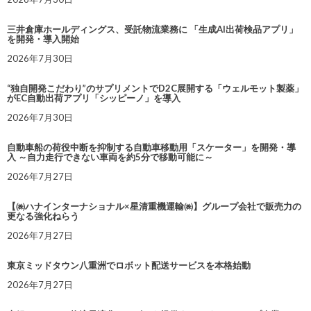
三井倉庫ホールディングス、受託物流業務に 「生成AI出荷検品アプリ」
を開発・導入開始
2026年7月30日
“独自開発こだわり”のサプリメントでD2C展開する「ウェルモット製薬」
がEC自動出荷アプリ「シッピーノ」を導入
2026年7月30日
自動車船の荷役中断を抑制する自動車移動用「スケーター」を開発・導
入 ～自力走行できない車両を約5分で移動可能に～
2026年7月27日
【㈱ハナインターナショナル×星清重機運輸㈱】グループ会社で販売力の
更なる強化ねらう
2026年7月27日
東京ミッドタウン八重洲でロボット配送サービスを本格始動
2026年7月27日