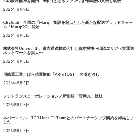
への飲料配布を開始、4年目となるファン付き作業服の支給も継続
2026年8月9日
CBcloud、全国の「Marq」施設を起点とした新たな配送プラットフォー
ム「MarqGO」開始
2026年8月5日
株式会社Univearth、倉吉運送株式会社と資本提携〜山陰エリアへ実運送
ネットワークを拡大〜
2026年8月5日
川崎重工業／ばら積運搬船「ARISTOS II」の引き渡し
2026年8月5日
フジトランスコーポレーション／新造船「蓉翔丸」就航
2026年8月5日
ネバーマイル：TGR Haas F1 Teamとのパートナーシップ契約を締結しま
した
2026年8月5日