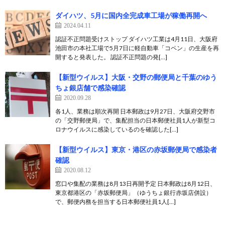
ダイハツ、5月に国内全完成車工場が稼働再開へ
2024.04.11
認証不正問題受けストップ ダイハツ工業は4月11日、大阪府
池田市の本社工場で5月7日に軽自動車「コペン」の生産を再
開すると発表した。 認証不正問題の発[…]
【新型ウイルス】大阪・交野の郵便局と千葉のゆう
ちょ銀店舗で感染確認
2020.09.28
各1人、業務は順次再開 日本郵政は9月27日、大阪府交野市
の「交野郵便局」で、集配担当の日本郵便社員1人が新型コ
ロナウイルスに感染しているのを確認した[…]
【新型ウイルス】東京・港区の赤坂郵便局で感染者
確認
2020.08.12
窓口や集配の業務は8月13日再開予定 日本郵政は8月12日、
東京都港区の「赤坂郵便局」（ゆうちょ銀行赤坂店併設）
で、郵便内務を担当する日本郵便社員1人[…]