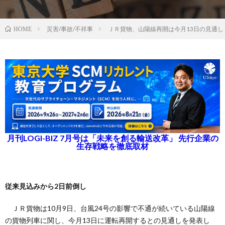
災害/事故/不祥事
ＪＲ貨物、山陽線再開は今月13日の見通し
HOME
月刊LOGI-BIZ 7月号は「未来を創る輸送改革」 先行企業の
生存戦略を徹底取材
従来見込みから2日前倒し
ＪＲ貨物は10月9日、台風24号の影響で不通が続いている山陽線
の貨物列車に関し、今月13日に運転再開するとの見通しを発表し