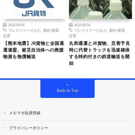
2026.08.04
2026.08.04
プレスリリースなど
,
動向/展望
,
プレスリリースなど
,
動向/展望
,
災害
災害
【熊本地震】JR貨物と全国通
丸和通運とJR貨物、災害予見
運連盟、被災自治体への救援
時に代替トラックを迅速確保
物資を無償輸送
する特約付きの鉄道輸送を開
始
Back to Top
メルマガ会員登録
プライバシーポリシー