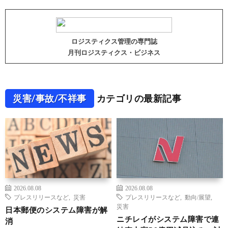
ロジスティクス管理の専門誌
月刊ロジスティクス・ビジネス
災害/事故/不祥事
カテゴリの最新記事
2026.08.08
2026.08.08
プレスリリースなど
,
災害
プレスリリースなど
,
動向/展望
,
災害
日本郵便のシステム障害が解
ニチレイがシステム障害で連
消