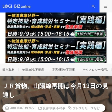
独自取材
物流施設/不動産
災害/事故/不祥事
テクノロジー/製品
ＪＲ貨物、山陽線再開は今月13日の見
通し
2018.10.09 19:26:56
災害/事故/不祥事
プレスリリースなど