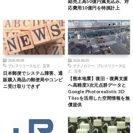
結売上高50億円減見込み、対
応費用10億円を特損計上
2026.08.08
2026.08.05
プレスリリースなど
,
災害
テクノロジー
,
プレスリリースな
ど
,
災害
日本郵便でシステム障害、通
【熊本地震】復旧・復興支援
販購入商品の郵便局やコンビ
へ高精度3次元点群データと
ニ受け取りできず
Google Photorealistic 3D
Tilesを活用した空間情報を無
償提供