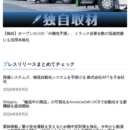
【独自】オープンロジの「AI梱包予測」、トラック必要台数の迅速把握
にも活用本格化
プレスリリースまとめてチェック
両備システムズ、物流自動化システムを手掛ける 株式会社APTを子会社
化
2026年8月9日
Shippio、「輸送中の商品」の可視化をInvoiceのAI-OCRで自動化する新
機能を提供開始
2026年8月9日
栗林商船／夏の安全運航を支えるため熱中症対策を強化。今年から船員