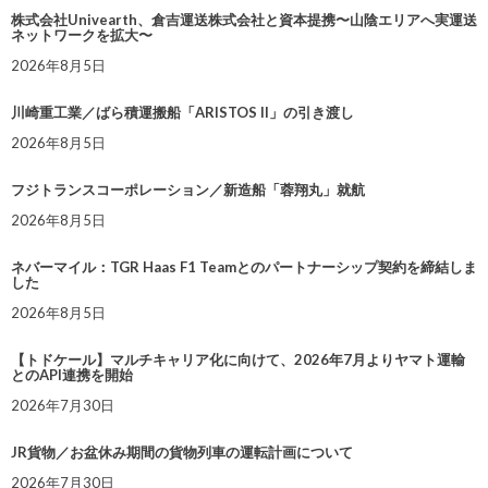
株式会社Univearth、倉吉運送株式会社と資本提携〜山陰エリアへ実運送
ネットワークを拡大〜
2026年8月5日
川崎重工業／ばら積運搬船「ARISTOS II」の引き渡し
2026年8月5日
フジトランスコーポレーション／新造船「蓉翔丸」就航
2026年8月5日
ネバーマイル：TGR Haas F1 Teamとのパートナーシップ契約を締結しま
した
2026年8月5日
【トドケール】マルチキャリア化に向けて、2026年7月よりヤマト運輸
とのAPI連携を開始
2026年7月30日
JR貨物／お盆休み期間の貨物列車の運転計画について
2026年7月30日