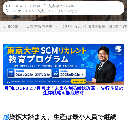
2020.04.21 11:59:40
災害/事故/不祥事
コロナショック
,
災害
,
プレスリリースなど
災害/事故/不祥事
【新型ウイルス】日産自動車、間接部門1万5
HOME
月刊LOGI-BIZ 7月号は「未来を創る輸送改革」 先行企業の
生存戦略を徹底取材
感染拡大踏まえ、生産は最小人員で継続