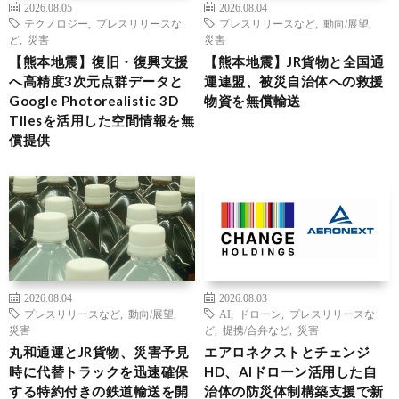
2026.08.05
2026.08.04
テクノロジー
,
プレスリリースな
プレスリリースなど
,
動向/展望
,
ど
,
災害
災害
【熊本地震】復旧・復興支援
【熊本地震】JR貨物と全国通
へ高精度3次元点群データと
運連盟、被災自治体への救援
Google Photorealistic 3D
物資を無償輸送
Tilesを活用した空間情報を無
償提供
2026.08.04
2026.08.03
プレスリリースなど
,
動向/展望
,
AI
,
ドローン
,
プレスリリースな
災害
ど
,
提携/合弁など
,
災害
丸和通運とJR貨物、災害予見
エアロネクストとチェンジ
時に代替トラックを迅速確保
HD、AIドローン活用した自
する特約付きの鉄道輸送を開
治体の防災体制構築支援で新