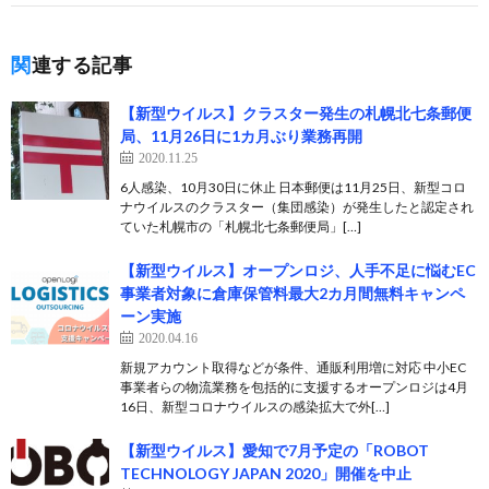
関連する記事
【新型ウイルス】クラスター発生の札幌北七条郵便
局、11月26日に1カ月ぶり業務再開
2020.11.25
6人感染、10月30日に休止 日本郵便は11月25日、新型コロ
ナウイルスのクラスター（集団感染）が発生したと認定され
ていた札幌市の「札幌北七条郵便局」[…]
【新型ウイルス】オープンロジ、人手不足に悩むEC
事業者対象に倉庫保管料最大2カ月間無料キャンペ
ーン実施
2020.04.16
新規アカウント取得などが条件、通販利用増に対応 中小EC
事業者らの物流業務を包括的に支援するオープンロジは4月
16日、新型コロナウイルスの感染拡大で外[…]
【新型ウイルス】愛知で7月予定の「ROBOT
TECHNOLOGY JAPAN 2020」開催を中止