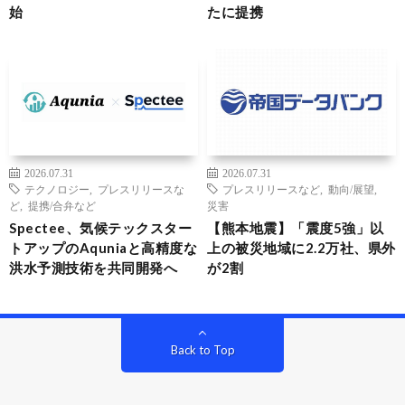
始
たに提携
2026.07.31
2026.07.31
テクノロジー
,
プレスリリースな
プレスリリースなど
,
動向/展望
,
ど
,
提携/合弁など
災害
Spectee、気候テックスター
【熊本地震】「震度5強」以
トアップのAquniaと高精度な
上の被災地域に2.2万社、県外
洪水予測技術を共同開発へ
が2割
Back to Top