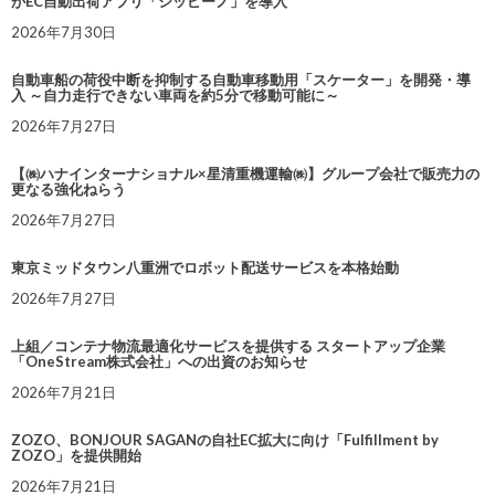
がEC自動出荷アプリ「シッピーノ」を導入
2026年7月30日
自動車船の荷役中断を抑制する自動車移動用「スケーター」を開発・導
入 ～自力走行できない車両を約5分で移動可能に～
2026年7月27日
【㈱ハナインターナショナル×星清重機運輸㈱】グループ会社で販売力の
更なる強化ねらう
2026年7月27日
東京ミッドタウン八重洲でロボット配送サービスを本格始動
2026年7月27日
上組／コンテナ物流最適化サービスを提供する スタートアップ企業
「OneStream株式会社」への出資のお知らせ
2026年7月21日
ZOZO、BONJOUR SAGANの自社EC拡大に向け「Fulfillment by
ZOZO」を提供開始
2026年7月21日