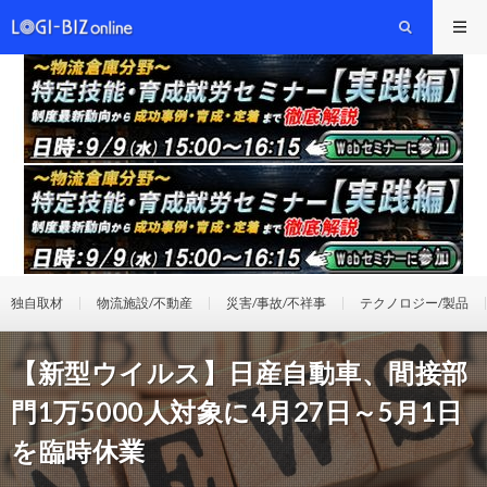
独自取材
物流施設/不動産
災害/事故/不祥事
テクノロジー/製品
【新型ウイルス】日産自動車、間接部
門1万5000人対象に4月27日～5月1日
を臨時休業