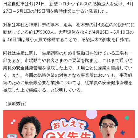
日産自動車は4月21日、新型コロナウイルスの感染拡大を受け、4月
27日～5月1日の計5日間を臨時休業にすると発表した。
対象は本社と神奈川県の厚木、追浜、栃木県の計4拠点の間接部門に
勤務している約1万5000人。大型連休を挟んだ4月25日～5月10日の
計16日間は最小人員で稼働することで、感染拡大の抑制を目指す。
同社は生産に関し「生産調整のため非稼働日を設けている工場も一
部あるが、市場動向やお客さまのご要望を踏まえ、これまで通り従
業員の安全健康管理を徹底した上で、工場ごとに操業を継続してい
く。また、今回の臨時休業の対象となる事業所においても、事業継
続のために最低限必要な業務については、従業員の安全健康管理を
徹底した上で継続する」と説明している。
（藤原秀行）