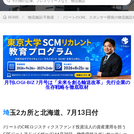
その他の記事
,
プレスリリースなど
,
物流施設
物流施設/不動産
JリートのCRE、スポンサー開発の物流施設
HOME
月刊LOGI-BIZ 7月号は「未来を創る輸送改革」 先行企業の
生存戦略を徹底取材
埼玉2カ所と北海道、7月13日付
JリートのCREロジスティクスファンド投資法人の資産運用を担う
CREリートアドバイザーズは6月29日、物件供給スポンサーのシー