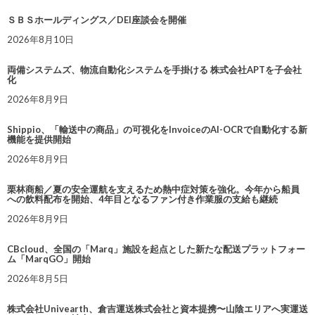
ＳＢＳホールディングス／DEI座談会を開催
2026年8月10日
両備システムズ、物流自動化システムを手掛ける 株式会社APTを子会社
化
2026年8月9日
Shippio、「輸送中の商品」の可視化をInvoiceのAI-OCRで自動化する新
機能を提供開始
2026年8月9日
栗林商船／夏の安全運航を支えるため熱中症対策を強化。今年から船員
への飲料配布を開始、4年目となるファン付き作業服の支給も継続
2026年8月9日
CBcloud、全国の「Marq」施設を起点とした新たな配送プラットフォー
ム「MarqGO」開始
2026年8月5日
株式会社Univearth、倉吉運送株式会社と資本提携〜山陰エリアへ実運送