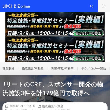
独自取材
物流施設/不動産
災害/事故/不祥事
テクノロジー/製品
JリートのCRE、スポンサー開発の物
流施設3件を計179億円で取得へ
2020.06.29 15:52:50
物流施設/不動産