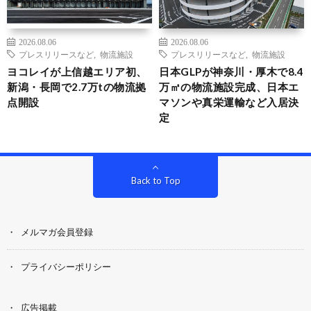
2026.08.06
2026.08.06
プレスリリースなど
,
物流施設
プレスリリースなど
,
物流施設
ヨコレイが上信越エリア初、
日本GLPが神奈川・厚木で8.4
新潟・長岡で2.7万tの物流拠
万㎡の物流施設完成、日本エ
点開設
マソンや真栄運輸など入居決
定
Back to Top
メルマガ会員登録
プライバシーポリシー
広告掲載