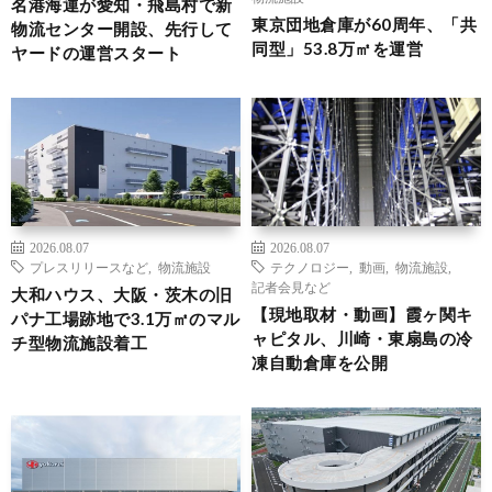
名港海運が愛知・飛島村で新
東京団地倉庫が60周年、「共
物流センター開設、先行して
同型」53.8万㎡を運営
ヤードの運営スタート
2026.08.07
2026.08.07
プレスリリースなど
,
物流施設
テクノロジー
,
動画
,
物流施設
,
記者会見など
大和ハウス、大阪・茨木の旧
【現地取材・動画】霞ヶ関キ
パナ工場跡地で3.1万㎡のマル
ャピタル、川崎・東扇島の冷
チ型物流施設着工
凍自動倉庫を公開