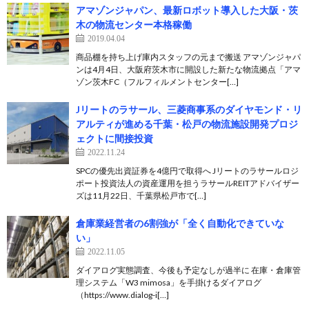
アマゾンジャパン、最新ロボット導入した大阪・茨
木の物流センター本格稼働
2019.04.04
商品棚を持ち上げ庫内スタッフの元まで搬送 アマゾンジャパ
ンは4月4日、大阪府茨木市に開設した新たな物流拠点「アマ
ゾン茨木FC（フルフィルメントセンター[…]
Jリートのラサール、三菱商事系のダイヤモンド・リ
アルティが進める千葉・松戸の物流施設開発プロジ
ェクトに間接投資
2022.11.24
SPCの優先出資証券を4億円で取得へ Jリートのラサールロジ
ポート投資法人の資産運用を担うラサールREITアドバイザー
ズは11月22日、千葉県松戸市で[…]
倉庫業経営者の6割強が「全く自動化できていな
い」
2022.11.05
ダイアログ実態調査、今後も予定なしが過半に 在庫・倉庫管
理システム「W3 mimosa」を手掛けるダイアログ
（https://www.dialog-i[…]