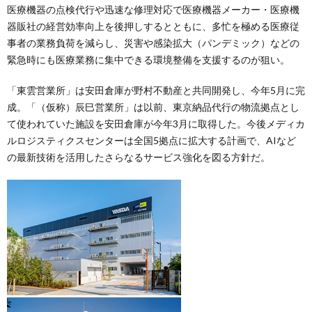
医療機器の点検代行や迅速な修理対応で医療機器メーカー・医療機
器販社の経営効率向上を後押しするとともに、多忙を極める医療従
事者の業務負荷を減らし、災害や感染拡大（パンデミック）などの
緊急時にも医療業務に集中できる環境整備を支援するのが狙い。
「東雲営業所」は安田倉庫が野村不動産と共同開発し、今年5月に完
成。「（仮称）辰巳営業所」は以前、東京納品代行の物流拠点とし
て使われていた施設を安田倉庫が今年3月に取得した。今後メディカ
ルロジスティクスセンターは全国5拠点に拡大する計画で、AIなど
の最新技術を活用したさらなるサービス強化を図る方針だ。