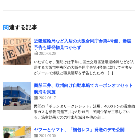
関連する記事
近畿運輸局など入居の大阪合同庁舎第4号館、爆破
予告も爆発物見つからず
2020.06.20
いたずらか、週明けは平常に 国土交通省近畿運輸局などが入
居する大阪市中央区の大阪合同庁舎第4号館に対して何者か
がメールで爆破と職員襲撃を予告したため、[…]
商船三井、欧州向け自動車船でカーボンオフセット
航海を実施
2022.06.17
民間の「ボランタリークレジット」活用、4000トンの温室効
果ガスを相殺 商船三井は6月15日、民間企業が主導してい
る、温室効果ガスの排出削減分を他の企[…]
ヤフーとヤマト、「梱包レス」発送のデモ公開
2021.09.30