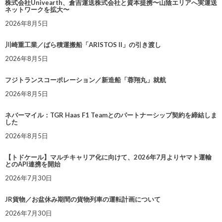
株式会社Univearth、倉吉運送株式会社と資本提携〜山陰エリアへ実運送
ネットワークを拡大〜
2026年8月5日
川崎重工業／ばら積運搬船「ARISTOS II」の引き渡し
2026年8月5日
フジトランスコーポレーション／新造船「蓉翔丸」就航
2026年8月5日
ネバーマイル：TGR Haas F1 Teamとのパートナーシップ契約を締結しま
した
2026年8月5日
【トドケール】マルチキャリア化に向けて、2026年7月よりヤマト運輸
とのAPI連携を開始
2026年7月30日
JR貨物／お盆休み期間の貨物列車の運転計画について
2026年7月30日