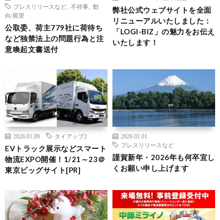
プレスリリースなど
,
不祥事
,
動
弊社公式ウェブサイトを全面
向/展望
リニューアルいたしました：
公取委、荷主779社に荷待ち
「LOGI-BIZ」の魅力をお伝え
など独禁法上の問題行為と注
いたします！
意喚起文書送付
2026.01.09
タイアップ2
2026.01.01
プレスリリースなど
EVトラック展示などスマート
謹賀新年・2026年も何卒宜し
物流EXPO開催！1/21～23＠
くお願い申し上げます
東京ビッグサイト[PR]