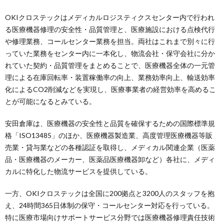
OKIクロステックはメディカルロジスティクスセンター内で行われ
る医療機器修理の安全性・品質管理と、医療施設における点検代行
や修理業務、コールセンター業務を担当。両社はこれまで別々に行
っていた業務をセンター内に一本化し、物流会社・保守会社に分か
れていた契約・品質管理をまとめることで、医療機器全体の一元管
理による在庫回転率・装置稼働率の向上、業務効率向上、輸送効率
化によるCO2削減などを実現し、医療事業者の経営効率を高めるこ
とが可能になるとみている。
安田倉庫は、医療機器の安全性と品質を確保するための国際標準規
格「ISO13485」のほか、医療機器製造業、高度管理医療機器等販
売業・貸与業などの各種認証を取得し、メディカル関連企業（医薬
品・医療機器のメーカー、医薬品医療機器卸など）各社に、メディ
カルに特化した物流サービスを提供している。
一方、OKIクロステックは全国に200拠点と3200人のスタッフを抱
え、24時間365日体制の保守・コールセンター対応を行っている。
特に医療市場向けサポートサービス分野では医療機器修理責任技術