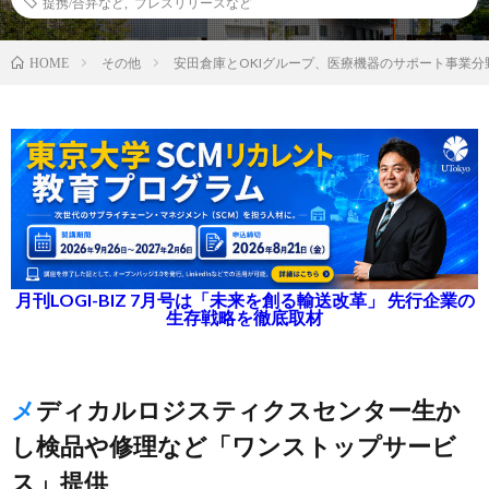
提携/合弁など
,
プレスリリースなど
その他
安田倉庫とOKIグループ、医療機器のサポート事業分
HOME
月刊LOGI-BIZ 7月号は「未来を創る輸送改革」 先行企業の
生存戦略を徹底取材
メディカルロジスティクスセンター生か
し検品や修理など「ワンストップサービ
ス」提供