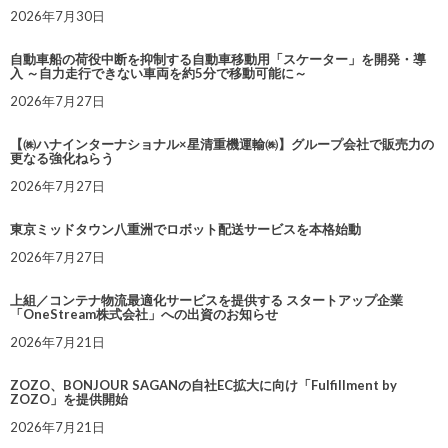
2026年7月30日
自動車船の荷役中断を抑制する自動車移動用「スケーター」を開発・導
入 ～自力走行できない車両を約5分で移動可能に～
2026年7月27日
【㈱ハナインターナショナル×星清重機運輸㈱】グループ会社で販売力の
更なる強化ねらう
2026年7月27日
東京ミッドタウン八重洲でロボット配送サービスを本格始動
2026年7月27日
上組／コンテナ物流最適化サービスを提供する スタートアップ企業
「OneStream株式会社」への出資のお知らせ
2026年7月21日
ZOZO、BONJOUR SAGANの自社EC拡大に向け「Fulfillment by
ZOZO」を提供開始
2026年7月21日