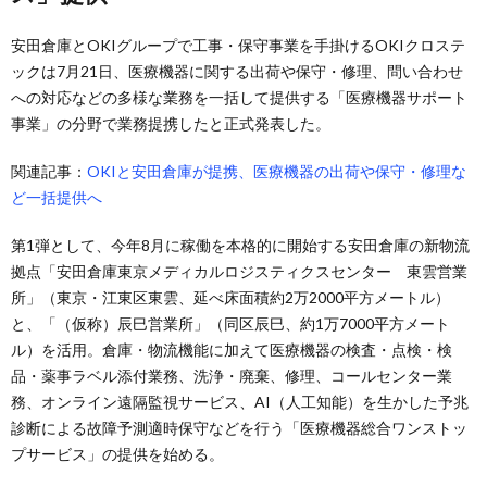
安田倉庫とOKIグループで工事・保守事業を手掛けるOKIクロステ
ックは7月21日、医療機器に関する出荷や保守・修理、問い合わせ
への対応などの多様な業務を一括して提供する「医療機器サポート
事業」の分野で業務提携したと正式発表した。
関連記事：
OKIと安田倉庫が提携、医療機器の出荷や保守・修理な
ど一括提供へ
第1弾として、今年8月に稼働を本格的に開始する安田倉庫の新物流
拠点「安田倉庫東京メディカルロジスティクスセンター 東雲営業
所」（東京・江東区東雲、延べ床面積約2万2000平方メートル）
と、「（仮称）辰巳営業所」（同区辰巳、約1万7000平方メート
ル）を活用。倉庫・物流機能に加えて医療機器の検査・点検・検
品・薬事ラベル添付業務、洗浄・廃棄、修理、コールセンター業
務、オンライン遠隔監視サービス、AI（人工知能）を生かした予兆
診断による故障予測適時保守などを行う「医療機器総合ワンストッ
プサービス」の提供を始める。