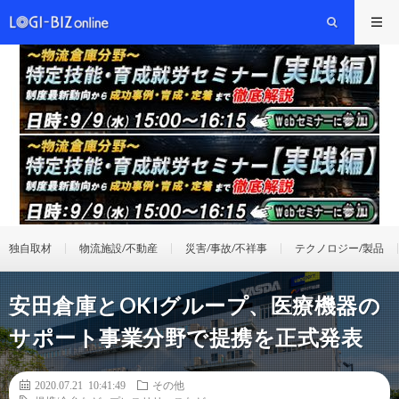
独自取材
物流施設/不動産
災害/事故/不祥事
テクノロジー/製品
安田倉庫とOKIグループ、医療機器の
サポート事業分野で提携を正式発表
2020.07.21 10:41:49
その他