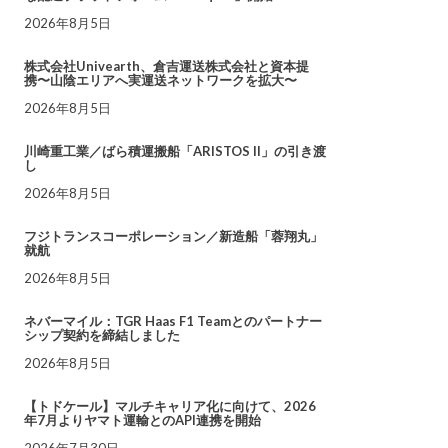
2026年8月5日
株式会社Univearth、倉吉運送株式会社と資本提
携〜山陰エリアへ実運送ネットワークを拡大〜
2026年8月5日
川崎重工業／ばら積運搬船「ARISTOS II」の引き渡
し
2026年8月5日
フジトランスコーポレーション／新造船「蓉翔丸」
就航
2026年8月5日
ネバーマイル：TGR Haas F1 Teamとのパートナー
シップ契約を締結しました
2026年8月5日
【トドケール】マルチキャリア化に向けて、2026
年7月よりヤマト運輸とのAPI連携を開始
2026年7月30日