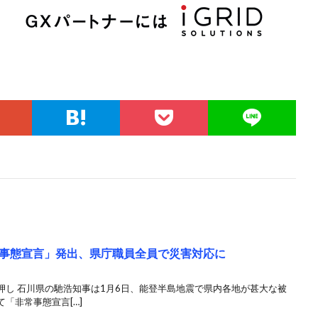
事態宣言」発出、県庁職員全員で災害対応に
押し 石川県の馳浩知事は1月6日、能登半島地震で県内各地が甚大な被
「非常事態宣言[…]