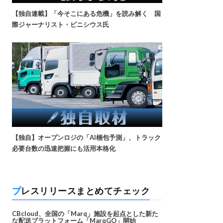
【独自連載】「今そこにある危機」を読み解く 国
際ジャーナリスト・ビニシウス氏
【独自】オープンロジの「AI梱包予測」、トラック
必要台数の迅速把握にも活用本格化
プレスリリースまとめてチェック
CBcloud、全国の「Marq」施設を起点とした新た
な配送プラットフォーム「MarqGO」開始