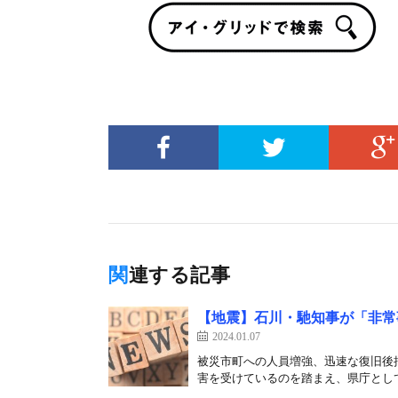
関連する記事
【地震】石川・馳知事が「非常
2024.01.07
被災市町への人員増強、迅速な復旧後
害を受けているのを踏まえ、県庁として