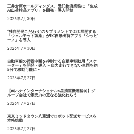
三井倉庫ホールディングス、受託物流業務に 「生成
AI出荷検品アプリ」を開発・導入開始
2026年7月30日
“独自開発こだわり”のサプリメントでD2C展開する
「ウェルモット製薬」がEC自動出荷アプリ「シッピ
ーノ」を導入
2026年7月30日
自動車船の荷役中断を抑制する自動車移動用「スケ
ーター」を開発・導入 ～自力走行できない車両を約
5分で移動可能に～
2026年7月27日
【㈱ハナインターナショナル×星清重機運輸㈱】グ
ループ会社で販売力の更なる強化ねらう
2026年7月27日
東京ミッドタウン八重洲でロボット配送サービスを
本格始動
2026年7月27日