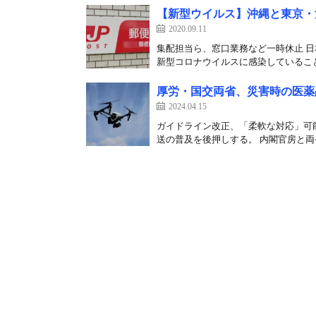
【新型ウイルス】沖縄と東京・
2020.09.11
集配担当ら、窓口業務など一時休止 日
新型コロナウイルスに感染していること
厚労・国交両省、災害時の医薬
2024.04.15
ガイドライン改正、「柔軟な対応」可
送の普及を後押しする。 内閣官房と両省が