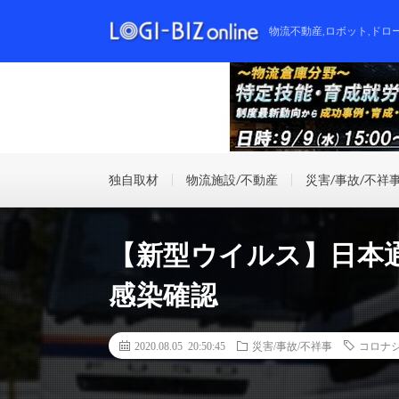
物流不動産,ロボット,ドロ
独自取材
物流施設/不動産
災害/事故/不祥
【新型ウイルス】日本
感染確認
2020.08.05 20:50:45
災害/事故/不祥事
コロナ