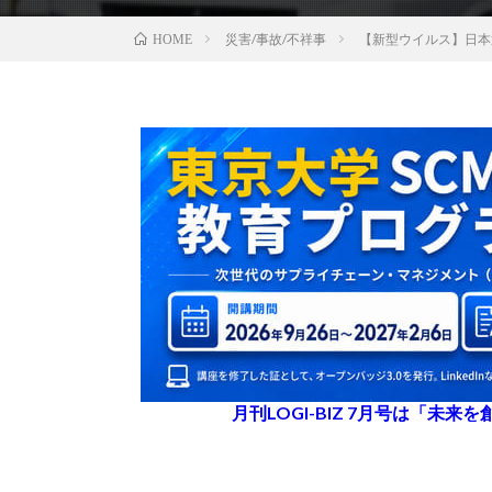
災害/事故/不祥事
【新型ウイルス】日本
HOME
月刊LOGI-BIZ 7月号は「未