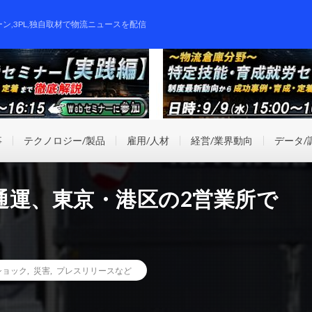
ーン,3PL,独自取材で物流ニュースを配信
事
テクノロジー/製品
雇用/人材
経営/業界動向
データ/
通運、東京・港区の2営業所で
ショック
,
災害
,
プレスリリースなど