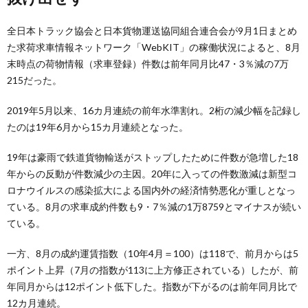
全日本トラック協会と日本貨物運送協同組合連合会が9月1日まとめ
た求荷求車情報ネットワーク「WebKIT」の稼働状況によると、8月
末時点の荷物情報（求車登録）件数は前年同月比47・3％減の7万
215だった。
2019年5月以来、16カ月連続の前年水準割れ。2桁の減少幅を記録し
たのは19年6月から15カ月連続となった。
19年は豪雨で鉄道貨物輸送がストップしたために件数が急増した18
年からの反動が件数減少の主因。20年に入っての件数激減は新型コ
ロナウイルスの感染拡大による国内外の経済情勢悪化が重しとなっ
ている。8月の求車成約件数も9・7％減の1万8759とマイナスが続い
ている。
一方、8月の成約運賃指数（10年4月＝100）は118で、前月からは5
ポイント上昇（7月の指数が113に上方修正されている）したが、前
年同月からは12ポイント低下した。指数が下がるのは前年同月比で
12カ月連続。