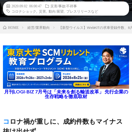
2020.09.02 06:00:47
災害/事故/不祥事
コロナショック
,
災害
,
動向/展望
,
プレスリリースなど
経営/業界動向
【新型ウイルス】WebKITの求車登録件数、8
HOME
月刊LOGI-BIZ 7月号は「未来を創る輸送改革」 先行企業の
生存戦略を徹底取材
コロナ禍が重しに、成約件数もマイナス
抜け出せず