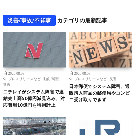
災害/事故/不祥事
カテゴリの最新記事
2026.08.08
2026.08.08
プレスリリースなど
,
動向/展望
,
プレスリリースなど
,
災害
災害
日本郵便でシステム障害、通
ニチレイがシステム障害で連
販購入商品の郵便局やコンビ
結売上高50億円減見込み、対
ニ受け取りできず
応費用10億円を特損計上