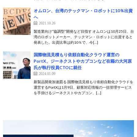
オムロン、台湾のテックマン・ロボットに10％出資
へ
2021.10.26
製造業向け“協調型”開発など目指す オムロンは10月25日、台
湾のロボットメーカー、テックマン・ロボットに出資すると
発表した。出資比率は約10％で、今[…]
国際物流見積もり依頼自動化クラウド運営の
PortX、ジーネクストやカプコンなど在籍の大河原
氏が執行役員CTOに就任
2024.01.09
新製品開発加速図る 国際物流見積もり依頼自動化クラウドを
運営するPortXは1月9日、顧客対応情報の一括管理サービス
を手掛けるジーネクストやカプコン、[…]