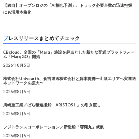
【独自】オープンロジの「AI梱包予測」、トラック必要台数の迅速把握
にも活用本格化
プレスリリースまとめてチェック
CBcloud、全国の「Marq」施設を起点とした新たな配送プラットフォー
ム「MarqGO」開始
2026年8月5日
株式会社Univearth、倉吉運送株式会社と資本提携〜山陰エリアへ実運送
ネットワークを拡大〜
2026年8月5日
川崎重工業／ばら積運搬船「ARISTOS II」の引き渡し
2026年8月5日
フジトランスコーポレーション／新造船「蓉翔丸」就航
2026年8月5日