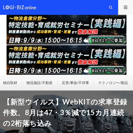
独自取材
物流施設/不動産
災害/事故/不祥事
テクノロジー/製品
【新型ウイルス】WebKITの求車登録
件数、8月は47・3％減で15カ月連続
の2桁落ち込み