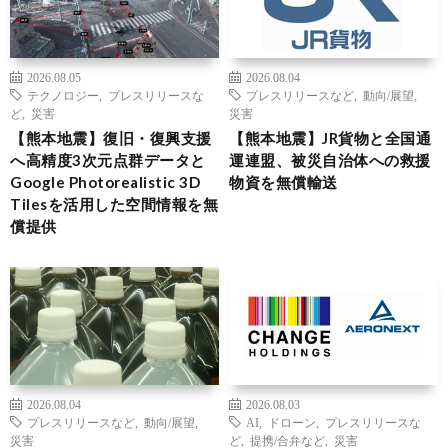
2026.08.05
2026.08.04
テクノロジー
,
プレスリリースな
プレスリリースなど
,
動向/展望
,
ど
,
災害
災害
【熊本地震】復旧・復興支援
【熊本地震】JR貨物と全国通
へ高精度3次元点群データと
運連盟、被災自治体への救援
Google Photorealistic 3D
物資を無償輸送
Tilesを活用した空間情報を無
償提供
2026.08.04
2026.08.03
プレスリリースなど
,
動向/展望
,
AI
,
ドローン
,
プレスリリースな
災害
ど
,
提携/合弁など
,
災害