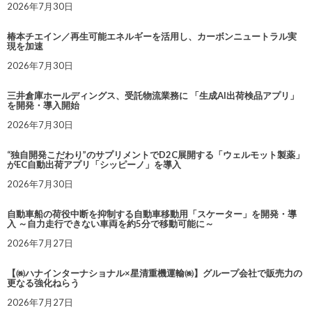
2026年7月30日
椿本チエイン／再生可能エネルギーを活用し、カーボンニュートラル実
現を加速
2026年7月30日
三井倉庫ホールディングス、受託物流業務に 「生成AI出荷検品アプリ」
を開発・導入開始
2026年7月30日
“独自開発こだわり”のサプリメントでD2C展開する「ウェルモット製薬」
がEC自動出荷アプリ「シッピーノ」を導入
2026年7月30日
自動車船の荷役中断を抑制する自動車移動用「スケーター」を開発・導
入 ～自力走行できない車両を約5分で移動可能に～
2026年7月27日
【㈱ハナインターナショナル×星清重機運輸㈱】グループ会社で販売力の
更なる強化ねらう
2026年7月27日