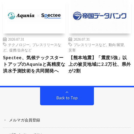
2026.07.31
2026.07.31
テクノロジー
,
プレスリリースな
プレスリリースなど
,
動向/展望
,
ど
,
提携/合弁など
災害
Spectee、気候テックスター
【熊本地震】「震度5強」以
トアップのAquniaと高精度な
上の被災地域に2.2万社、県外
洪水予測技術を共同開発へ
が2割
Back to Top
メルマガ会員登録