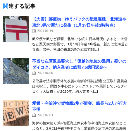
関連する記事
【大雪】郵便物・ゆうパックの配達遅延、北海道や
東北3県で新たに発生（1月19日午後1時時点）
2021.01.19
航空便欠航など影響、北陸でも続く 日本郵便によると、大雪
など悪天候の影響で、1月19日午後1時現在、新たに北海道と
青森、岩手、秋田の東北3県の全域で郵[…]
不当な在庫返品要求し「優越的地位の濫用」疑いの
ダイコク、納入業者に総額7.5億円返金へ
2023.04.06
公取委が法令順守体制改善の確約計画を認定 公正取引委員会
は4月6日、関西を中心にドラッグストアを展開しているダイ
コク（大阪市）が2020年、納入業者へ[…]
愛媛・今治沖で貨物船2隻が衝突、船長ら2人が行方
不明
2023.02.03
海保の捜索続く 第6管区海上保安本部今治海上保安部などに
よると、2月2日午後7時半ごろ、愛媛県今治市沖の来島海峡