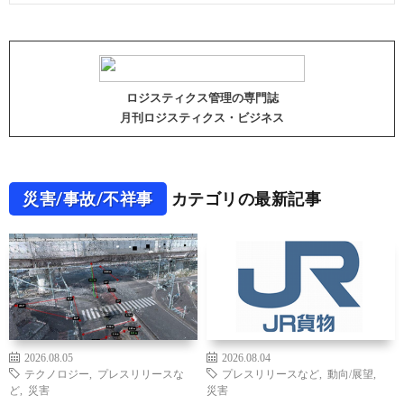
ロジスティクス管理の専門誌
月刊ロジスティクス・ビジネス
災害/事故/不祥事
カテゴリの最新記事
2026.08.05
2026.08.04
テクノロジー
,
プレスリリースな
プレスリリースなど
,
動向/展望
,
ど
,
災害
災害