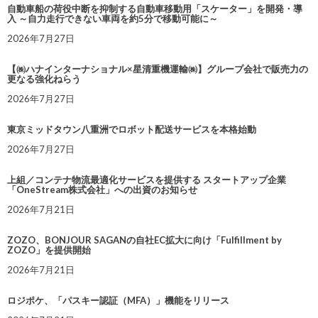
自動車船の荷役中断を抑制する自動車移動用「スケーター」を開発・導
入 ～自力走行できない車両を約5分で移動可能に～
2026年7月27日
【㈱ハナインターナショナル×星清重機運輸㈱】グループ会社で販売力の
更なる強化ねらう
2026年7月27日
東京ミッドタウン八重洲でロボット配送サービスを本格始動
2026年7月27日
上組／コンテナ物流最適化サービスを提供する スタートアップ企業
「OneStream株式会社」への出資のお知らせ
2026年7月21日
ZOZO、BONJOUR SAGANの自社EC拡大に向け「Fulfillment by
ZOZO」を提供開始
2026年7月21日
ロジポケ、「パスキー認証（MFA）」機能をリリース