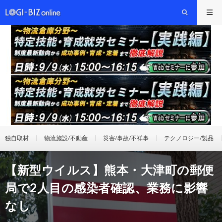
独自取材
物流施設/不動産
災害/事故/不祥事
テクノロジー/製品
【新型ウイルス】熊本・大津町の郵便
局で2人目の感染者確認、業務に影響
なし