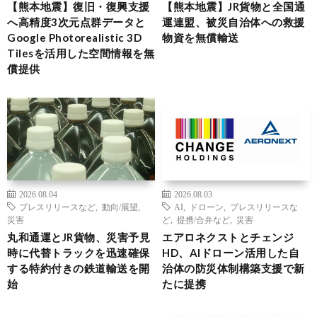
【熊本地震】復旧・復興支援
【熊本地震】JR貨物と全国通
へ高精度3次元点群データと
運連盟、被災自治体への救援
Google Photorealistic 3D
物資を無償輸送
Tilesを活用した空間情報を無
償提供
2026.08.04
2026.08.03
プレスリリースなど
,
動向/展望
,
AI
,
ドローン
,
プレスリリースな
災害
ど
,
提携/合弁など
,
災害
丸和通運とJR貨物、災害予見
エアロネクストとチェンジ
時に代替トラックを迅速確保
HD、AIドローン活用した自
する特約付きの鉄道輸送を開
治体の防災体制構築支援で新
始
たに提携