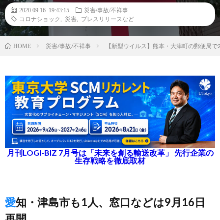
2020.09.16 19:43:15
災害/事故/不祥事
コロナショック
,
災害
,
プレスリリースなど
災害/事故/不祥事
【新型ウイルス】熊本・大津町の郵便局で
HOME
月刊LOGI-BIZ 7月号は「未来を創る輸送改革」 先行企業の
生存戦略を徹底取材
愛知・津島市も1人、窓口などは9月16日
再開