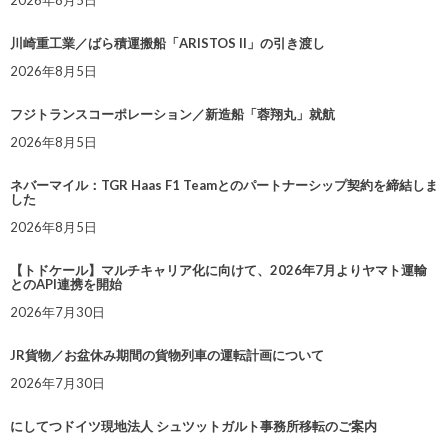
2026年8月5日
川崎重工業／ばら積運搬船「ARISTOS II」の引き渡し
2026年8月5日
フジトランスコーポレーション／新造船「蓉翔丸」就航
2026年8月5日
ネバーマイル：TGR Haas F1 Teamとのパートナーシップ契約を締結しま
した
2026年8月5日
【トドケール】マルチキャリア化に向けて、2026年7月よりヤマト運輸
とのAPI連携を開始
2026年7月30日
JR貨物／お盆休み期間の貨物列車の運転計画について
2026年7月30日
にしてつドイツ現地法人 シュツットガルト事務所移転のご案内