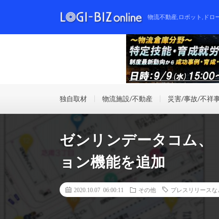
物流不動産,ロボット,ドロ
独自取材
物流施設/不動産
災害/事故/不祥
ゼンリンデータコム、
ョン機能を追加
2020.10.07 06:00:11
その他
プレスリリースな