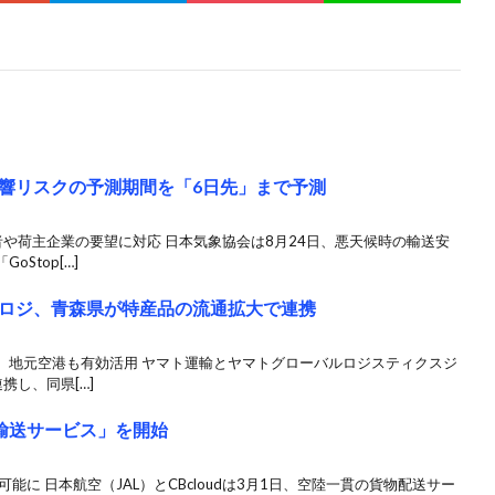
響リスクの予測期間を「6日先」まで予測
や荷主企業の要望に対応 日本気象協会は8月24日、悪天候時の輸送安
Stop[…]
ロジ、青森県が特産品の流通拡大で連携
、地元空港も有効活用 ヤマト運輸とヤマトグローバルロジスティクスジ
携し、同県[…]
一貫輸送サービス」を開始
能に 日本航空（JAL）とCBcloudは3月1日、空陸一貫の貨物配送サー