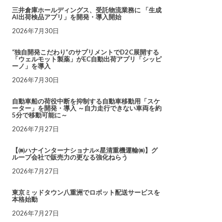
三井倉庫ホールディングス、受託物流業務に 「生成
AI出荷検品アプリ」を開発・導入開始
2026年7月30日
“独自開発こだわり”のサプリメントでD2C展開する
「ウェルモット製薬」がEC自動出荷アプリ「シッピ
ーノ」を導入
2026年7月30日
自動車船の荷役中断を抑制する自動車移動用「スケ
ーター」を開発・導入 ～自力走行できない車両を約
5分で移動可能に～
2026年7月27日
【㈱ハナインターナショナル×星清重機運輸㈱】グ
ループ会社で販売力の更なる強化ねらう
2026年7月27日
東京ミッドタウン八重洲でロボット配送サービスを
本格始動
2026年7月27日