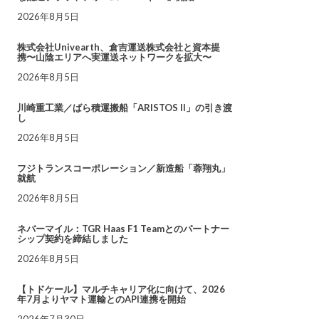
2026年8月5日
株式会社Univearth、倉吉運送株式会社と資本提
携〜山陰エリアへ実運送ネットワークを拡大〜
2026年8月5日
川崎重工業／ばら積運搬船「ARISTOS II」の引き渡
し
2026年8月5日
フジトランスコーポレーション／新造船「蓉翔丸」
就航
2026年8月5日
ネバーマイル：TGR Haas F1 Teamとのパートナー
シップ契約を締結しました
2026年8月5日
【トドケール】マルチキャリア化に向けて、2026
年7月よりヤマト運輸とのAPI連携を開始
2026年7月30日