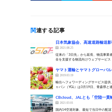
関連する記事
日本気象協会、高速道路輸送影
2021.08.25
従来の「3日先」から延長、物流事業者
全を支援する物流向けウェブサービス「Go
ヤマト運輸とヤマトグローバル
2019.03.19
輸出へフォワーディングサービス提供
ャパン（YGL）は3月19日、青森県と連
CBcloud、JALとも「空陸
2021.03.01
国内14空港対象、最短で当日中の配送可