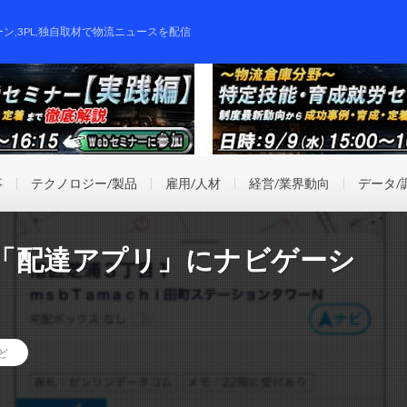
ーン,3PL,独自取材で物流ニュースを配信
事
テクノロジー/製品
雇用/人材
経営/業界動向
データ/
「配達アプリ」にナビゲーシ
ど