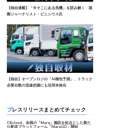
【独自連載】「今そこにある危機」を読み解く 国
際ジャーナリスト・ビニシウス氏
【独自】オープンロジの「AI梱包予測」、トラック
必要台数の迅速把握にも活用本格化
プレスリリースまとめてチェック
CBcloud、全国の「Marq」施設を起点とした新た
な配送プラットフォーム「MarqGO」開始