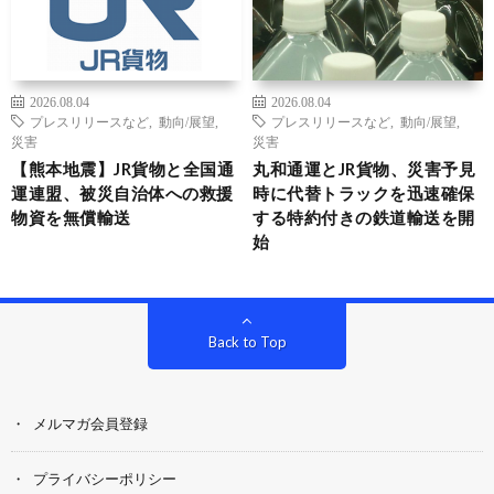
2026.08.04
2026.08.04
プレスリリースなど
,
動向/展望
,
プレスリリースなど
,
動向/展望
,
災害
災害
【熊本地震】JR貨物と全国通
丸和通運とJR貨物、災害予見
運連盟、被災自治体への救援
時に代替トラックを迅速確保
物資を無償輸送
する特約付きの鉄道輸送を開
始
Back to Top
メルマガ会員登録
プライバシーポリシー