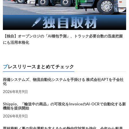
【独自】オープンロジの「AI梱包予測」、トラック必要台数の迅速把握
にも活用本格化
プレスリリースまとめてチェック
両備システムズ、物流自動化システムを手掛ける 株式会社APTを子会社
化
2026年8月9日
Shippio、「輸送中の商品」の可視化をInvoiceのAI-OCRで自動化する新
機能を提供開始
2026年8月9日
栗林商船／夏の安全運航を支えるため熱中症対策を強化。今年から船員