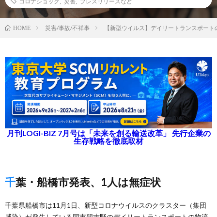
コロナショック
,
災害
,
プレスリリースなど
災害/事故/不祥事
【新型ウイルス】デイリートランスポートの
HOME
月刊LOGI-BIZ 7月号は「未来を創る輸送改革」 先行企業の
生存戦略を徹底取材
千葉・船橋市発表、1人は無症状
千葉県船橋市は11月1日、新型コロナウイルスのクラスター（集団
感染）が発生している同市習志野のデイリートランスポートの物流