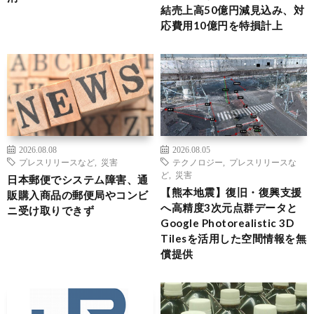
結売上高50億円減見込み、対
応費用10億円を特損計上
2026.08.08
2026.08.05
プレスリリースなど
,
災害
テクノロジー
,
プレスリリースな
ど
,
災害
日本郵便でシステム障害、通
【熊本地震】復旧・復興支援
販購入商品の郵便局やコンビ
へ高精度3次元点群データと
ニ受け取りできず
Google Photorealistic 3D
Tilesを活用した空間情報を無
償提供