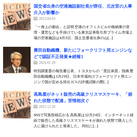
国交省出身の空港施設副社長が辞任、元次官の人事
介入が影響か
2023.04.03
「一身上の都合」と説明 空港のオフィスビルや格納庫の管
理・運営などを手掛けている東京証券取引所プライム市場上
場の空港施設は4月3日、国土交通省出身の山[…]
豊田自動織機、新たにフォークリフト用エンジンな
どで認証不正発覚★続報1
2024.01.29
特別調査委の報告書公表、トヨタからの「受託体質」指摘 豊
田自動織機は1月29日、日本市場向けフォークリフト用エン
ジンで国が定める排出ガスの評価試験の際[…]
高島屋がネット販売の高級クリスマスケーキ、「崩
れた状態で配達」苦情相次ぐ
2023.12.26
SNSで写真投稿広がる 高島屋は12月24日、インターネット経
由で販売した高級クリスマスケーキが崩れた状態で購入した
人に届けられたと発表した。 同社に[…]