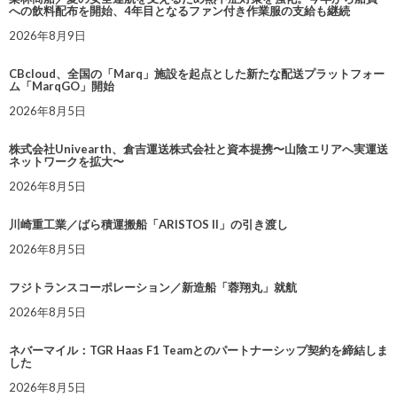
への飲料配布を開始、4年目となるファン付き作業服の支給も継続
2026年8月9日
CBcloud、全国の「Marq」施設を起点とした新たな配送プラットフォー
ム「MarqGO」開始
2026年8月5日
株式会社Univearth、倉吉運送株式会社と資本提携〜山陰エリアへ実運送
ネットワークを拡大〜
2026年8月5日
川崎重工業／ばら積運搬船「ARISTOS II」の引き渡し
2026年8月5日
フジトランスコーポレーション／新造船「蓉翔丸」就航
2026年8月5日
ネバーマイル：TGR Haas F1 Teamとのパートナーシップ契約を締結しま
した
2026年8月5日