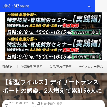
独自取材
物流施設/不動産
災害/事故/不祥事
テクノロジー/製品
【新型ウイルス】デイリートランス
ポートの感染、2人増えて累計96人に
2020.11.01 17:15:36
災害/事故/不祥事