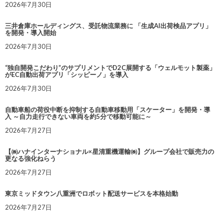
2026年7月30日
三井倉庫ホールディングス、受託物流業務に 「生成AI出荷検品アプリ」
を開発・導入開始
2026年7月30日
“独自開発こだわり”のサプリメントでD2C展開する「ウェルモット製薬」
がEC自動出荷アプリ「シッピーノ」を導入
2026年7月30日
自動車船の荷役中断を抑制する自動車移動用「スケーター」を開発・導
入 ～自力走行できない車両を約5分で移動可能に～
2026年7月27日
【㈱ハナインターナショナル×星清重機運輸㈱】グループ会社で販売力の
更なる強化ねらう
2026年7月27日
東京ミッドタウン八重洲でロボット配送サービスを本格始動
2026年7月27日