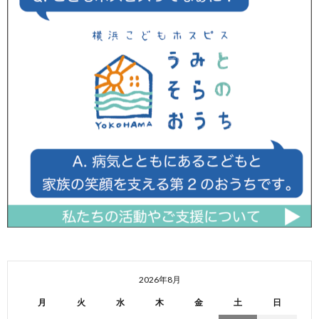
2026年8月
月
火
水
木
金
土
日