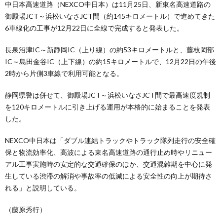
中日本高速道路（NEXCO中日本）は11月25日、新東名高速道路の
御殿場JCT～浜松いなさJCT間（約145キロメートル）で進めてきた
6車線化の工事が12月22日に全線で完成すると発表した。
長泉沼津IC～新静岡IC（上り線）の約53キロメートルと、藤枝岡部
IC～島田金谷IC（上下線）の約15キロメートルで、12月22日の午後
2時から片側3車線で利用可能となる。
静岡県警は併せて、御殿場JCT～浜松いなさJCT間で最高速度規制
を120キロメートルに引き上げる運用が本格的に始まることを発表
した。
NEXCO中日本は「ダブル連結トラックやトラック隊列走行の安全確
保と物流効率化、高波による東名高速道路の通行止め時やリニュー
アル工事実施時の安定的な交通確保のほか、交通混雑期を中心に発
生している渋滞の解消や事故率の低減による安全性の向上が期待さ
れる」と説明している。
（藤原秀行）