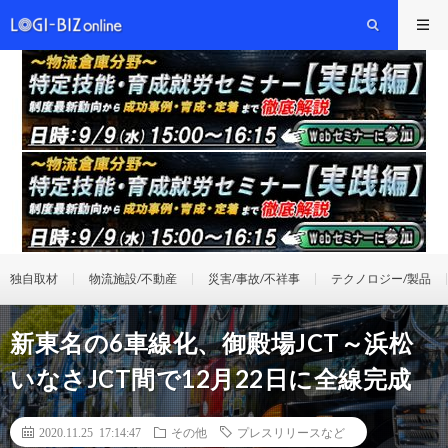
独自取材
物流施設/不動産
災害/事故/不祥事
テクノロジー/製品
新東名の6車線化、御殿場JCT～浜松
いなさJCT間で12月22日に全線完成
2020.11.25 17:14:47
その他
プレスリリースなど