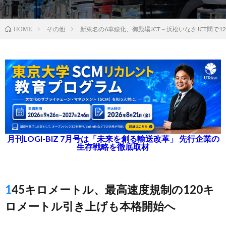
その他
新東名の6車線化、御殿場JCT～浜松いなさJCT間で1
HOME
月刊LOGI-BIZ 7月号は「未来を創る輸送改革」 先行企業の
生存戦略を徹底取材
145キロメートル、最高速度規制の120キ
ロメートル引き上げも本格開始へ