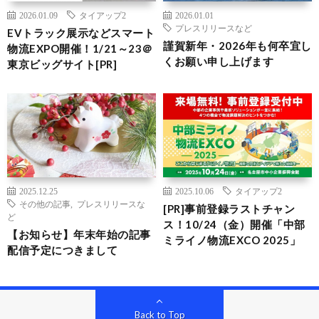
2026.01.09
タイアップ2
2026.01.01
プレスリリースなど
EVトラック展示などスマート
謹賀新年・2026年も何卒宜し
物流EXPO開催！1/21～23＠
くお願い申し上げます
東京ビッグサイト[PR]
2025.12.25
2025.10.06
タイアップ2
その他の記事
,
プレスリリースな
[PR]事前登録ラストチャン
ど
ス！10/24（金）開催「中部
【お知らせ】年末年始の記事
ミライノ物流EXCO 2025」
配信予定につきまして
Back to Top