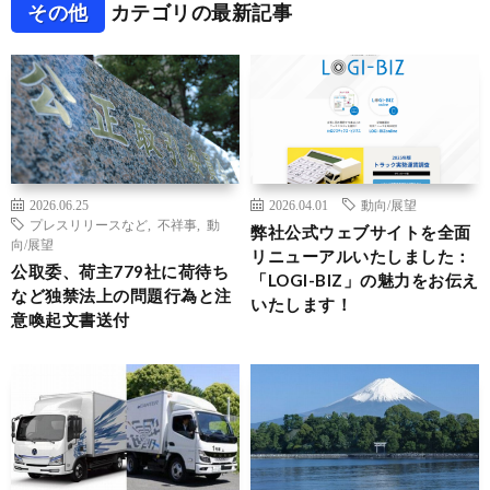
その他
カテゴリの最新記事
2026.06.25
2026.04.01
動向/展望
プレスリリースなど
,
不祥事
,
動
弊社公式ウェブサイトを全面
向/展望
リニューアルいたしました：
公取委、荷主779社に荷待ち
「LOGI-BIZ」の魅力をお伝え
など独禁法上の問題行為と注
いたします！
意喚起文書送付