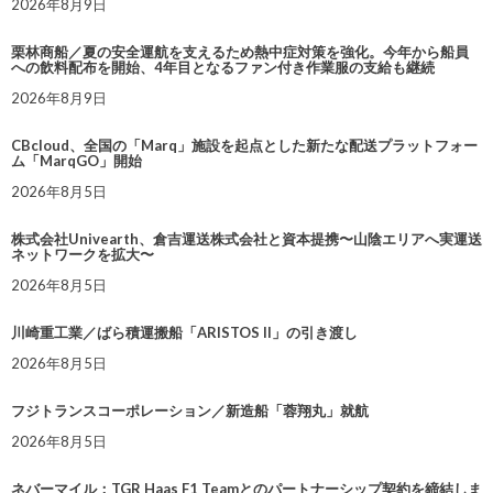
2026年8月9日
栗林商船／夏の安全運航を支えるため熱中症対策を強化。今年から船員
への飲料配布を開始、4年目となるファン付き作業服の支給も継続
2026年8月9日
CBcloud、全国の「Marq」施設を起点とした新たな配送プラットフォー
ム「MarqGO」開始
2026年8月5日
株式会社Univearth、倉吉運送株式会社と資本提携〜山陰エリアへ実運送
ネットワークを拡大〜
2026年8月5日
川崎重工業／ばら積運搬船「ARISTOS II」の引き渡し
2026年8月5日
フジトランスコーポレーション／新造船「蓉翔丸」就航
2026年8月5日
ネバーマイル：TGR Haas F1 Teamとのパートナーシップ契約を締結しま