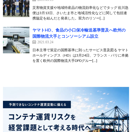
災害物資支援や地域特産品の物流効率化などでタッグ 佐川急
便は3月13日、さいたま市と地域活性化などに関して包括連
携協定を結んだと発表した。双方のリソー[…]
ヤマトHD、食品の小口保冷輸送基準普及へ欧州の
国際物流大手とコンソーシアム設立
2021.03.24
日本主導で策定の国際基準に則ったサービス普及図る ヤマト
ホールディングス（HD）は3月24日、フランス・パリに本拠
を置く欧州の国際物流大手DPDグルー[…]