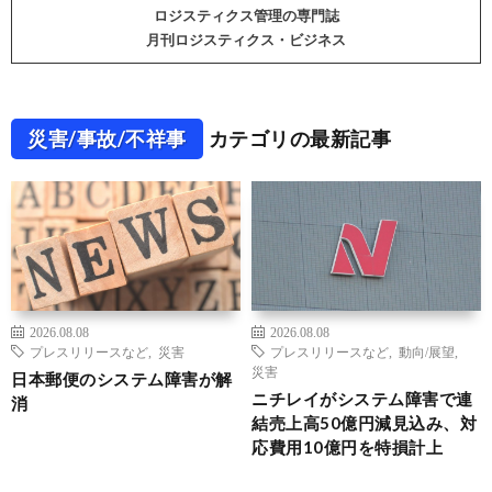
ロジスティクス管理の専門誌
月刊ロジスティクス・ビジネス
災害/事故/不祥事
カテゴリの最新記事
2026.08.08
2026.08.08
プレスリリースなど
,
災害
プレスリリースなど
,
動向/展望
,
災害
日本郵便のシステム障害が解
ニチレイがシステム障害で連
消
結売上高50億円減見込み、対
応費用10億円を特損計上