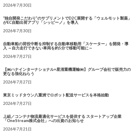
2026年7月30日
“独自開発こだわり”のサプリメントでD2C展開する「ウェルモット製薬」
がEC自動出荷アプリ「シッピーノ」を導入
2026年7月30日
自動車船の荷役中断を抑制する自動車移動用「スケーター」を開発・導
入 ～自力走行できない車両を約5分で移動可能に～
2026年7月27日
【㈱ハナインターナショナル×星清重機運輸㈱】グループ会社で販売力の
更なる強化ねらう
2026年7月27日
東京ミッドタウン八重洲でロボット配送サービスを本格始動
2026年7月27日
上組／コンテナ物流最適化サービスを提供する スタートアップ企業
「OneStream株式会社」への出資のお知らせ
2026年7月21日