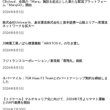
CBcloud、全国の「Marq」施設を起点とした新たな配送プラットフォー
ム「MarqGO」開始
2026年8月5日
株式会社Univearth、倉吉運送株式会社と資本提携〜山陰エリアへ実運送
ネットワークを拡大〜
2026年8月5日
川崎重工業／ばら積運搬船「ARISTOS II」の引き渡し
2026年8月5日
フジトランスコーポレーション／新造船「蓉翔丸」就航
2026年8月5日
ネバーマイル：TGR Haas F1 Teamとのパートナーシップ契約を締結しま
した
2026年8月5日
【トドケール】マルチキャリア化に向けて、2026年7月よりヤマト運輸
とのAPI連携を開始
2026年7月30日