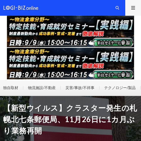
独自取材
物流施設/不動産
災害/事故/不祥事
テクノロジー/製品
【新型ウイルス】クラスター発生の札
幌北七条郵便局、11月26日に1カ月ぶ
り業務再開