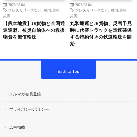
2026.08.04
2026.08.04
プレスリリースなど
,
動向/展望
,
プレスリリースなど
,
動向/展望
,
災害
災害
【熊本地震】JR貨物と全国通
丸和通運とJR貨物、災害予見
運連盟、被災自治体への救援
時に代替トラックを迅速確保
物資を無償輸送
する特約付きの鉄道輸送を開
始
Back to Top
メルマガ会員登録
プライバシーポリシー
広告掲載