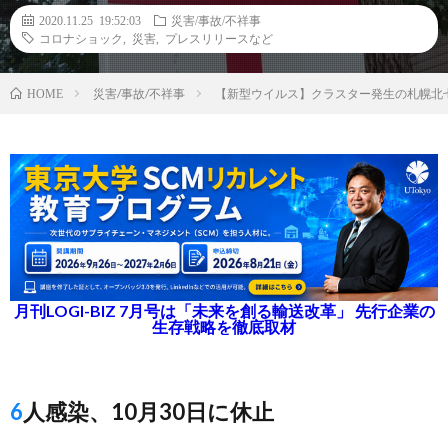
2020.11.25 19:52:03
災害/事故/不祥事
コロナショック
,
災害
,
プレスリリースなど
災害/事故/不祥事
【新型ウイルス】クラスター発生の札幌北七
HOME
月刊LOGI-BIZ 7月号は「未来を創る輸送改革」 先行企業の
生存戦略を徹底取材
6人感染、10月30日に休止