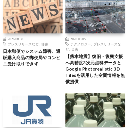
2026.08.08
2026.08.05
プレスリリースなど
,
災害
テクノロジー
,
プレスリリースな
ど
,
災害
日本郵便でシステム障害、通
【熊本地震】復旧・復興支援
販購入商品の郵便局やコンビ
へ高精度3次元点群データと
ニ受け取りできず
Google Photorealistic 3D
Tilesを活用した空間情報を無
償提供