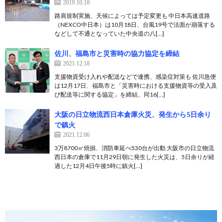
2019.10.18
路肩規制実施、天候によっては予定変更も 中日本高速道路
（NEXCO中日本）は10月18日、台風19号で法面が崩落する
などして不通となっていた中央道の八[…]
佐川、福島市と災害時の協力協定を締結
2021.12.18
支援物資受け入れや配送などで連携、感染症対策も 佐川急便
は12月17日、福島市と「災害時における支援物資等の受入及
び配送等に関する協定」を締結、同16[…]
大阪の日立物流西日本倉庫火災、発生から5日余り
で鎮火
2021.12.06
3万8700㎡焼損、消防車延べ530台が出動 大阪市の日立物流
西日本の倉庫で11月29日朝に発生した火災は、5日余りが経
過した12月4日午後5時に鎮火[…]