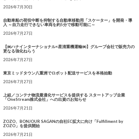
2026年7月30日
自動車船の荷役中断を抑制する自動車移動用「スケーター」を開発・導
入 ～自力走行できない車両を約5分で移動可能に～
2026年7月27日
【㈱ハナインターナショナル×星清重機運輸㈱】グループ会社で販売力の
更なる強化ねらう
2026年7月27日
東京ミッドタウン八重洲でロボット配送サービスを本格始動
2026年7月27日
上組／コンテナ物流最適化サービスを提供する スタートアップ企業
「OneStream株式会社」への出資のお知らせ
2026年7月21日
ZOZO、BONJOUR SAGANの自社EC拡大に向け「Fulfillment by
ZOZO」を提供開始
2026年7月21日