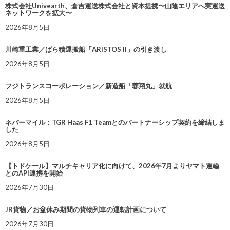
株式会社Univearth、倉吉運送株式会社と資本提携〜山陰エリアへ実運送
ネットワークを拡大〜
2026年8月5日
川崎重工業／ばら積運搬船「ARISTOS II」の引き渡し
2026年8月5日
フジトランスコーポレーション／新造船「蓉翔丸」就航
2026年8月5日
ネバーマイル：TGR Haas F1 Teamとのパートナーシップ契約を締結しま
した
2026年8月5日
【トドケール】マルチキャリア化に向けて、2026年7月よりヤマト運輸
とのAPI連携を開始
2026年7月30日
JR貨物／お盆休み期間の貨物列車の運転計画について
2026年7月30日