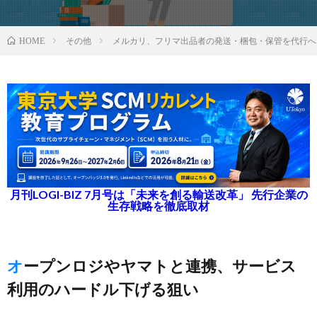
その他
メルカリ、フリマ出品者の発送・梱包・保管を代行へ
HOME
月刊LOGI-BIZ 7月号は「未来を創る輸送改革」 先行企業の
生存戦略を徹底取材
オープンロジやヤマトと連携、サービス
利用のハードル下げる狙い