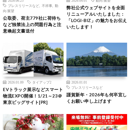
2026.06.25
2026.04.01
動向/展望
プレスリリースなど
,
不祥事
,
動
弊社公式ウェブサイトを全面
向/展望
リニューアルいたしました：
公取委、荷主779社に荷待ち
「LOGI-BIZ」の魅力をお伝え
など独禁法上の問題行為と注
いたします！
意喚起文書送付
2026.01.09
タイアップ2
2026.01.01
プレスリリースなど
EVトラック展示などスマート
謹賀新年・2026年も何卒宜し
物流EXPO開催！1/21～23＠
くお願い申し上げます
東京ビッグサイト[PR]