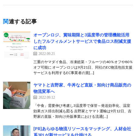
関連する記事
オープンロジ、賞味期限と3温度帯の管理機能活用
したフルフィルメントサービスで食品ロス削減支援
に成功
2022.09.21
三重のヤマダイ食品、冷凍総菜・フルーツの40％オフや80％
オフ可能に オープンロジは9月21日、同社のEC物流包括支援
サービスを利用するEC事業者の賞[…]
ヤマトと吉野家、牛丼など直販・卸向け商品販売の
物流変革へ
2022.09.12
「中食」需要伸び考慮し3温度帯で保管～発送効率化、温室
効果ガス排出削減も図る 吉野家とヤマト運輸は9月12日、吉
野家の直販・卸向け外販事業における流通[…]
[PR]あらゆる物流リソースをマッチング、人材会社
系3PLが新サービスを仕掛ける