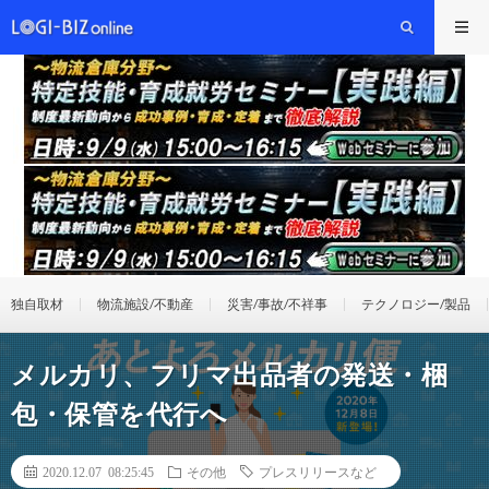
独自取材
物流施設/不動産
災害/事故/不祥事
テクノロジー/製品
メルカリ、フリマ出品者の発送・梱
包・保管を代行へ
2020.12.07 08:25:45
その他
プレスリリースなど