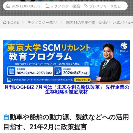
2020.12.08 09:20:51
テクノロジー/製品
プレスリリースなど
テクノロジー/製品
国内88の主要企業・団体が「水素バリュ
HOME
月刊LOGI-BIZ 7月号は「未来を創る輸送改革」 先行企業の
生存戦略を徹底取材
自動車や船舶の動力源、製鉄などへの活用
目指す、21年2月に政策提言