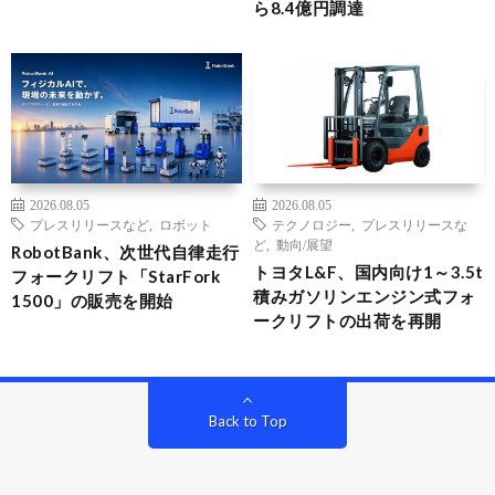
ら8.4億円調達
2026.08.05
2026.08.05
プレスリリースなど
,
ロボット
テクノロジー
,
プレスリリースな
ど
,
動向/展望
RobotBank、次世代自律走行
トヨタL&F、国内向け1～3.5t
フォークリフト「StarFork
積みガソリンエンジン式フォ
1500」の販売を開始
ークリフトの出荷を再開
Back to Top