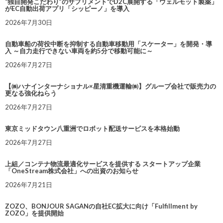
“独自開発こだわり”のサプリメントでD2C展開する「ウェルモット製薬」
がEC自動出荷アプリ「シッピーノ」を導入
2026年7月30日
自動車船の荷役中断を抑制する自動車移動用「スケーター」を開発・導
入 ～自力走行できない車両を約5分で移動可能に～
2026年7月27日
【㈱ハナインターナショナル×星清重機運輸㈱】グループ会社で販売力の
更なる強化ねらう
2026年7月27日
東京ミッドタウン八重洲でロボット配送サービスを本格始動
2026年7月27日
上組／コンテナ物流最適化サービスを提供する スタートアップ企業
「OneStream株式会社」への出資のお知らせ
2026年7月21日
ZOZO、BONJOUR SAGANの自社EC拡大に向け「Fulfillment by
ZOZO」を提供開始