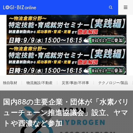
独自取材
物流施設/不動産
災害/事故/不祥事
テクノロジー/製品
国内88の主要企業・団体が「水素バリ
ューチェーン推進協議会」設立、ヤマ
トや西濃など参加