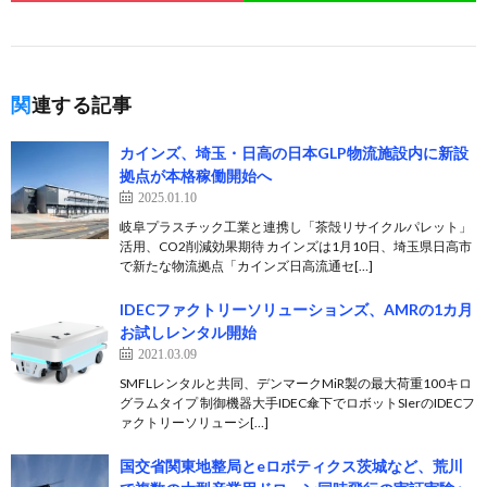
関連する記事
カインズ、埼玉・日高の日本GLP物流施設内に新設
拠点が本格稼働開始へ
2025.01.10
岐阜プラスチック工業と連携し「茶殻リサイクルパレット」
活用、CO2削減効果期待 カインズは1月10日、埼玉県日高市
で新たな物流拠点「カインズ日高流通セ[…]
IDECファクトリーソリューションズ、AMRの1カ月
お試しレンタル開始
2021.03.09
SMFLレンタルと共同、デンマークMiR製の最大荷重100キロ
グラムタイプ 制御機器大手IDEC傘下でロボットSIerのIDECフ
ァクトリーソリューシ[…]
国交省関東地整局とeロボティクス茨城など、荒川