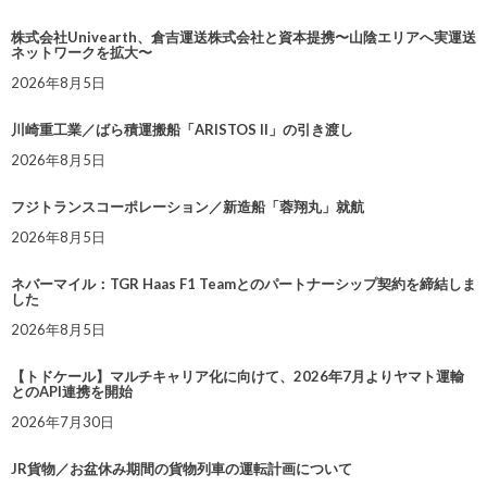
株式会社Univearth、倉吉運送株式会社と資本提携〜山陰エリアへ実運送
ネットワークを拡大〜
2026年8月5日
川崎重工業／ばら積運搬船「ARISTOS II」の引き渡し
2026年8月5日
フジトランスコーポレーション／新造船「蓉翔丸」就航
2026年8月5日
ネバーマイル：TGR Haas F1 Teamとのパートナーシップ契約を締結しま
した
2026年8月5日
【トドケール】マルチキャリア化に向けて、2026年7月よりヤマト運輸
とのAPI連携を開始
2026年7月30日
JR貨物／お盆休み期間の貨物列車の運転計画について