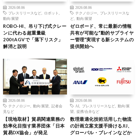
2026.08.06
2026.08.06
プレスリリースなど
,
ロボット
,
テクノロジー
,
プレスリリースな
動向/展望
ど
,
動向/展望
ROBO-HI、吊り下げ式クレー
ゼロボード、常に最新の情報
ンに代わる超重量級
共有が可能な“動的サプライヤ
200tAGVで「落下リスク」
ー管理”実現する新システムの
解消と説明
提供開始へ
2026.08.06
2026.08.06
テクノロジー
,
動向/展望
,
記者会
AI
,
プレスリリースなど
,
動向/展
見など
望
,
提携/合弁など
【現地取材】貿易関連業務の
数理最適化技術活用した物流
効率化目指す業界団体「日本
の計画立案支援手掛けるJIJ、
貿易DX協会」が発足
グローバル・ブレインなどか