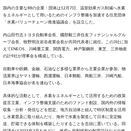
国内の主要な88の企業・団体は12月7日、温室効果ガス削減へ水素
をエネルギーとして用いるためのインフラ整備を加速する任意団体
「水素バリューチェーン推進協議会」を設立した。
内山田竹志トヨタ自動車会長、國部毅三井住友フィナンシャルグル
ープ会長、牧野明次岩谷産業会長が共同代表者に就任。この3社に加
えてENEOS、川崎重工業、関西電力、神戸製鋼所、東芝、三井物産
の計9社が理事会を構成している。
自動車や鉄鋼、金融、石油など多様な業界から主要企業が参加。物
流業界はヤマト運輸、西濃運輸、日本郵船、商船三井、川崎汽船、
日本海事協会が名を連ねている。
具体的な活動として、水素をエネルギーとして活用するための政策
提言立案、インフラ整備支援のためのファンド創設、国内外の情報
収集・分析・発信などを想定。地方自治体と組んで特区制度を活用
し水素普及に取り組んだり、海外で水素を製造して日本に安定輸
送、貯蔵できる体制を構築したりすることを念頭に置いている。同
協議会は2021年2月をめどに、政府へ規制緩和や制度設計などの政