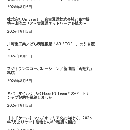
2026年8月5日
株式会社Univearth、倉吉運送株式会社と資本提
携〜山陰エリアへ実運送ネットワークを拡大〜
2026年8月5日
川崎重工業／ばら積運搬船「ARISTOS II」の引き渡
し
2026年8月5日
フジトランスコーポレーション／新造船「蓉翔丸」
就航
2026年8月5日
ネバーマイル：TGR Haas F1 Teamとのパートナー
シップ契約を締結しました
2026年8月5日
【トドケール】マルチキャリア化に向けて、2026
年7月よりヤマト運輸とのAPI連携を開始
2026年7月30日