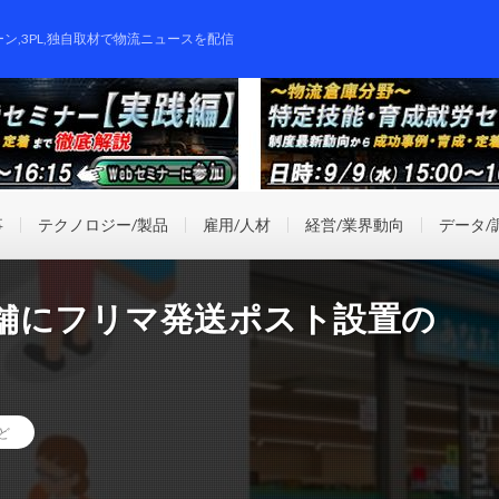
ーン,3PL,独自取材で物流ニュースを配信
事
テクノロジー/製品
雇用/人材
経営/業界動向
データ/
舗にフリマ発送ポスト設置の
ど