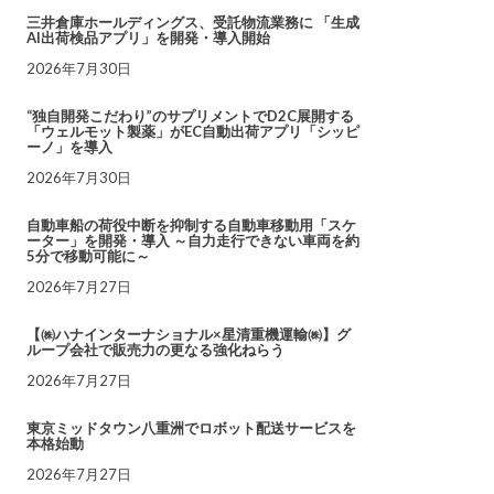
三井倉庫ホールディングス、受託物流業務に 「生成
AI出荷検品アプリ」を開発・導入開始
2026年7月30日
“独自開発こだわり”のサプリメントでD2C展開する
「ウェルモット製薬」がEC自動出荷アプリ「シッピ
ーノ」を導入
2026年7月30日
自動車船の荷役中断を抑制する自動車移動用「スケ
ーター」を開発・導入 ～自力走行できない車両を約
5分で移動可能に～
2026年7月27日
【㈱ハナインターナショナル×星清重機運輸㈱】グ
ループ会社で販売力の更なる強化ねらう
2026年7月27日
東京ミッドタウン八重洲でロボット配送サービスを
本格始動
2026年7月27日