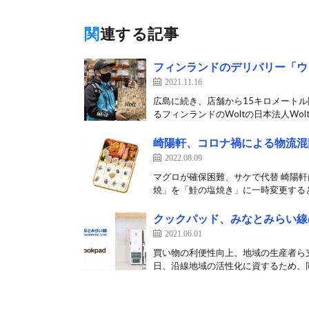
関連する記事
フィンランドのデリバリー「ウ
2021.11.16
広島に続き、店舗から15キロメートル
るフィンランドのWoltの日本法人Wolt 
崎陽軒、コロナ禍による物流混
2022.08.09
マグロが確保困難、サケで代替 崎陽
焼」を「鮭の塩焼き」に一時変更すると
クックパッド、みなとみらい線
2021.06.01
買い物の利便性向上、地域の生産者ら
日、沿線地域の活性化に資するため、同