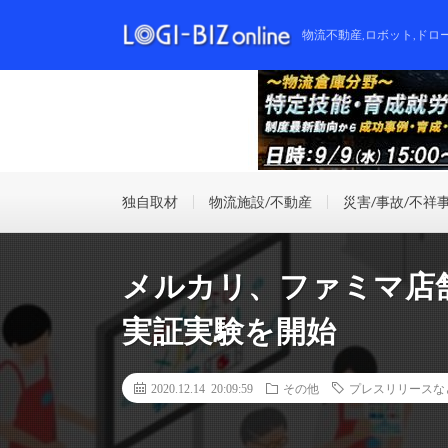
物流不動産,ロボット,ドロ
独自取材
物流施設/不動産
災害/事故/不祥
メルカリ、ファミマ店
実証実験を開始
2020.12.14 20:09:59
その他
プレスリリースな