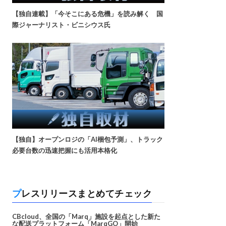
【独自連載】「今そこにある危機」を読み解く 国
際ジャーナリスト・ビニシウス氏
【独自】オープンロジの「AI梱包予測」、トラック
必要台数の迅速把握にも活用本格化
プレスリリースまとめてチェック
CBcloud、全国の「Marq」施設を起点とした新た
な配送プラットフォーム「MarqGO」開始