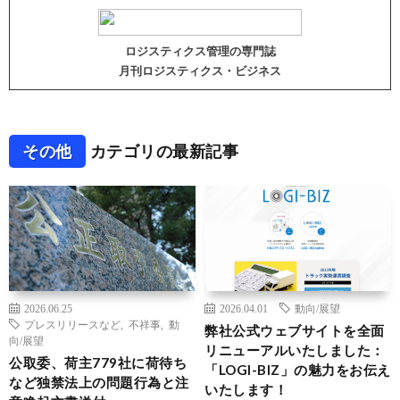
ロジスティクス管理の専門誌
月刊ロジスティクス・ビジネス
その他
カテゴリの最新記事
2026.06.25
2026.04.01
動向/展望
プレスリリースなど
,
不祥事
,
動
弊社公式ウェブサイトを全面
向/展望
リニューアルいたしました：
公取委、荷主779社に荷待ち
「LOGI-BIZ」の魅力をお伝え
など独禁法上の問題行為と注
いたします！