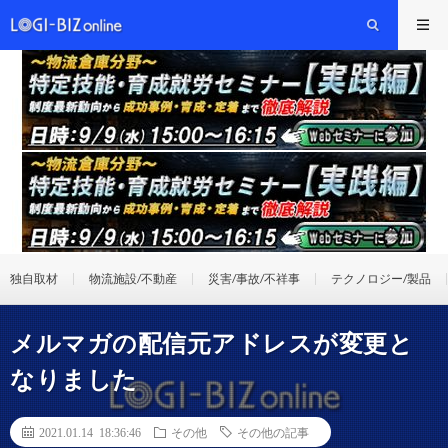
独自取材
物流施設/不動産
災害/事故/不祥事
テクノロジー/製品
メルマガの配信元アドレスが変更と
なりました
2021.01.14 18:36:46
その他
その他の記事