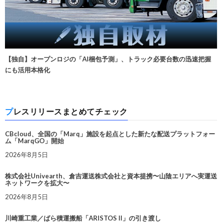
【独自】オープンロジの「AI梱包予測」、トラック必要台数の迅速把握
にも活用本格化
プレスリリースまとめてチェック
CBcloud、全国の「Marq」施設を起点とした新たな配送プラットフォー
ム「MarqGO」開始
2026年8月5日
株式会社Univearth、倉吉運送株式会社と資本提携〜山陰エリアへ実運送
ネットワークを拡大〜
2026年8月5日
川崎重工業／ばら積運搬船「ARISTOS II」の引き渡し