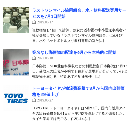
ラストワンマイル協同組合、水・飲料配送専用サー
ビスを7月1日開始
2019.06.17
複数梱包も1個口で計算、割安に 首都圏の中小運送事業者25
社が参加している「ラストワンマイル協同組合」は6月17
日、水やペットボトル入り飲料専用の新た[…]
宛名なし郵便物の配達を6月から本格的に開始
2022.05.18
日本郵便、NHK受信料徴収などの利用想定 日本郵便は5月17
日、受取人の氏名が不明でも住所か居場所が分かっていれば
郵便物を届ける「特別あて所配達郵便」[…]
トーヨータイヤが物流費高騰で8月から国内出荷価
格を3%値上げ
2019.06.27
TOYO TIRE（トーヨータイヤ）は6月27日、国内市販用タイ
ヤの出荷価格を8月1日から平均3％値上げすると発表した。
タイヤ業界では先ごろ、住友ゴム[…]