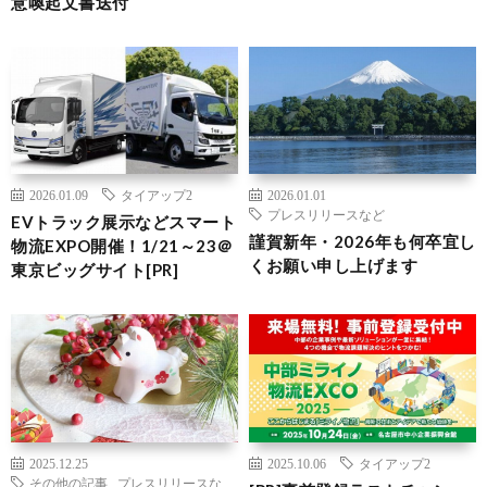
意喚起文書送付
2026.01.09
タイアップ2
2026.01.01
プレスリリースなど
EVトラック展示などスマート
謹賀新年・2026年も何卒宜し
物流EXPO開催！1/21～23＠
くお願い申し上げます
東京ビッグサイト[PR]
2025.12.25
2025.10.06
タイアップ2
その他の記事
,
プレスリリースな