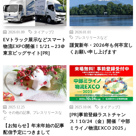
2026.01.09
タイアップ2
2026.01.01
プレスリリースなど
EVトラック展示などスマート
謹賀新年・2026年も何卒宜し
物流EXPO開催！1/21～23＠
くお願い申し上げます
東京ビッグサイト[PR]
2025.12.25
2025.10.06
タイアップ2
その他の記事
,
プレスリリースな
[PR]事前登録ラストチャン
ど
ス！10/24（金）開催「中部
【お知らせ】年末年始の記事
ミライノ物流EXCO 2025」
配信予定につきまして