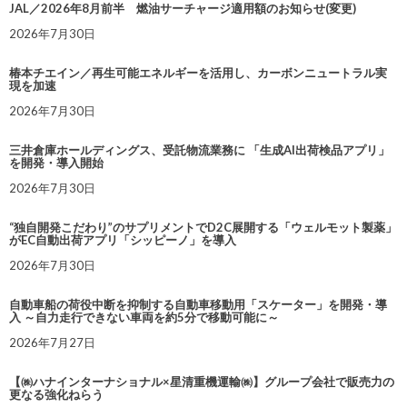
JAL／2026年8月前半 燃油サーチャージ適用額のお知らせ(変更)
2026年7月30日
椿本チエイン／再生可能エネルギーを活用し、カーボンニュートラル実
現を加速
2026年7月30日
三井倉庫ホールディングス、受託物流業務に 「生成AI出荷検品アプリ」
を開発・導入開始
2026年7月30日
“独自開発こだわり”のサプリメントでD2C展開する「ウェルモット製薬」
がEC自動出荷アプリ「シッピーノ」を導入
2026年7月30日
自動車船の荷役中断を抑制する自動車移動用「スケーター」を開発・導
入 ～自力走行できない車両を約5分で移動可能に～
2026年7月27日
【㈱ハナインターナショナル×星清重機運輸㈱】グループ会社で販売力の
更なる強化ねらう