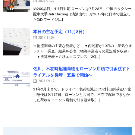
2021.07.27
約200品目、4社目対応 ローソンは7月26日、中国のタクシー
配車大手Didi Chuxing（滴滴出行）が2019年に日本で設立し
たDiDiフードジ[…]
本日の主な予定（11月8日）
2018.11.08
※物流関連の主要な発表など ▼内閣府が10月の「景気ウオ
ッチャー調査」結果を公表（物流事業者らの景況感を収録）
▼決算発表＝近鉄エクスプレス（20[…]
佐川、不在時配達荷物をローソン店頭で引き渡すト
ライアルを長崎・五島で開始へ
2021.09.17
21年2月末まで、ドライバー負荷軽減とCO2排出削減狙い 佐
川急便は9月17日、ローソンと共同で、不在で配達できなか
った荷物をローソン店舗で引き渡す取[…]