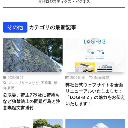
月刊ロジスティクス・ビジネス
その他
カテゴリの最新記事
2026.06.25
2026.04.01
動向/展望
プレスリリースなど
,
不祥事
,
動
弊社公式ウェブサイトを全面
向/展望
リニューアルいたしました：
公取委、荷主779社に荷待ち
「LOGI-BIZ」の魅力をお伝え
など独禁法上の問題行為と注
いたします！
意喚起文書送付