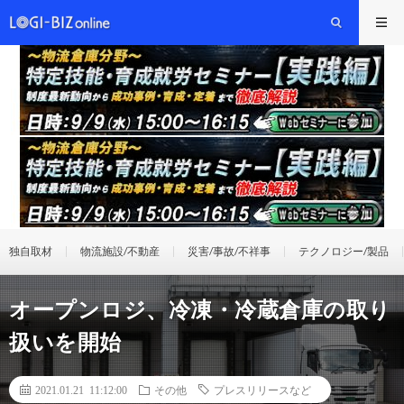
独自取材
物流施設/不動産
災害/事故/不祥事
テクノロジー/製品
オープンロジ、冷凍・冷蔵倉庫の取り
扱いを開始
2021.01.21 11:12:00
その他
プレスリリースなど