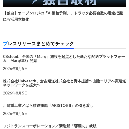
【独自】オープンロジの「AI梱包予測」、トラック必要台数の迅速把握
にも活用本格化
プレスリリースまとめてチェック
CBcloud、全国の「Marq」施設を起点とした新たな配送プラットフォー
ム「MarqGO」開始
2026年8月5日
株式会社Univearth、倉吉運送株式会社と資本提携〜山陰エリアへ実運送
ネットワークを拡大〜
2026年8月5日
川崎重工業／ばら積運搬船「ARISTOS II」の引き渡し
2026年8月5日
フジトランスコーポレーション／新造船「蓉翔丸」就航