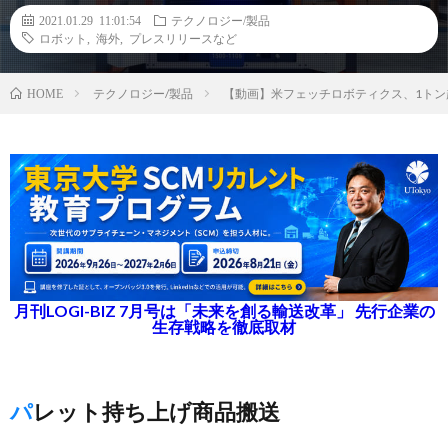
2021.01.29 11:01:54
テクノロジー/製品
ロボット
,
海外
,
プレスリリースなど
テクノロジー/製品
【動画】米フェッチロボティクス、1ト
HOME
月刊LOGI-BIZ 7月号は「未来を創る輸送改革」 先行企業の
生存戦略を徹底取材
パレット持ち上げ商品搬送