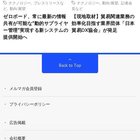
テクノロジー
,
プレスリリースな
テクノロジー
,
動向/展望
,
記者会
ど
,
動向/展望
見など
ゼロボード、常に最新の情報
【現地取材】貿易関連業務の
共有が可能な“動的サプライヤ
効率化目指す業界団体「日本
ー管理”実現する新システムの
貿易DX協会」が発足
提供開始へ
Back to Top
メルマガ会員登録
プライバシーポリシー
広告掲載
会社概要