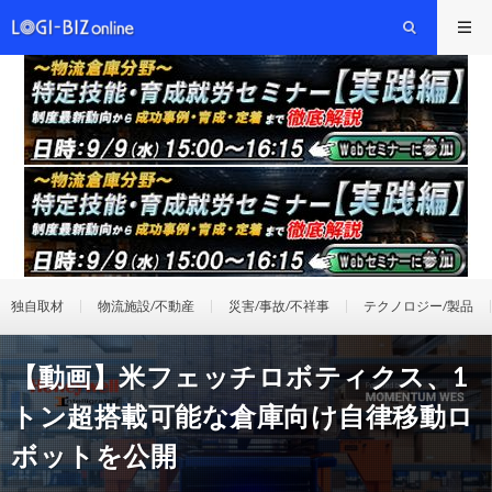
独自取材
物流施設/不動産
災害/事故/不祥事
テクノロジー/製品
【動画】米フェッチロボティクス、1
トン超搭載可能な倉庫向け自律移動ロ
ボットを公開