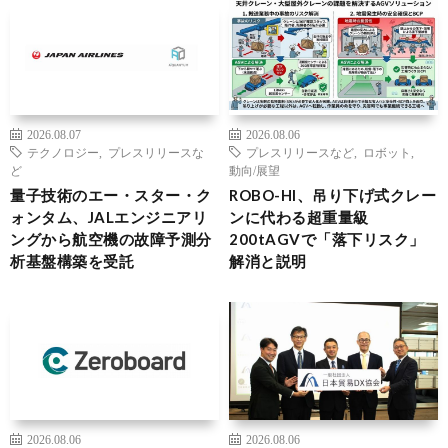
2026.08.07
2026.08.06
テクノロジー
,
プレスリリースな
プレスリリースなど
,
ロボット
,
ど
動向/展望
量子技術のエー・スター・ク
ROBO-HI、吊り下げ式クレー
ォンタム、JALエンジニアリ
ンに代わる超重量級
ングから航空機の故障予測分
200tAGVで「落下リスク」
析基盤構築を受託
解消と説明
2026.08.06
2026.08.06