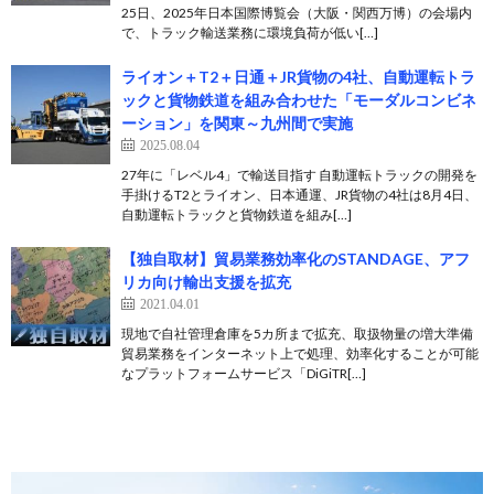
25日、2025年日本国際博覧会（大阪・関西万博）の会場内
で、トラック輸送業務に環境負荷が低い[…]
ライオン＋T2＋日通＋JR貨物の4社、自動運転トラ
ックと貨物鉄道を組み合わせた「モーダルコンビネ
ーション」を関東～九州間で実施
2025.08.04
27年に「レベル4」で輸送目指す 自動運転トラックの開発を
手掛けるT2とライオン、日本通運、JR貨物の4社は8月4日、
自動運転トラックと貨物鉄道を組み[…]
【独自取材】貿易業務効率化のSTANDAGE、アフ
リカ向け輸出支援を拡充
2021.04.01
現地で自社管理倉庫を5カ所まで拡充、取扱物量の増大準備
貿易業務をインターネット上で処理、効率化することが可能
なプラットフォームサービス「DiGiTR[…]