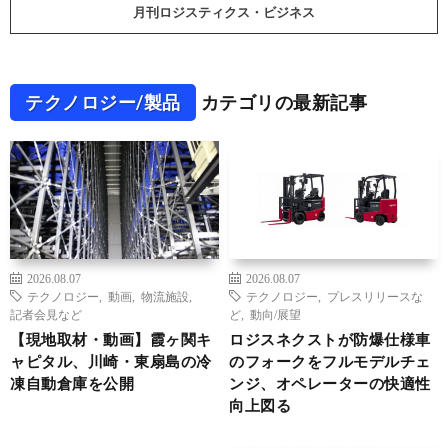
月刊ロジスティクス・ビジネス
テクノロジー/製品
カテゴリの最新記事
2026.08.07
2026.08.07
テクノロジー
,
動画
,
物流施設
,
テクノロジー
,
プレスリリースな
記者会見など
ど
,
動向/展望
【現地取材・動画】霞ヶ関キ
ロジスネクストが防爆仕様車
ャピタル、川崎・東扇島の冷
のフォークをフルモデルチェ
凍自動倉庫を公開
ンジ、オペレーターの快適性
向上図る