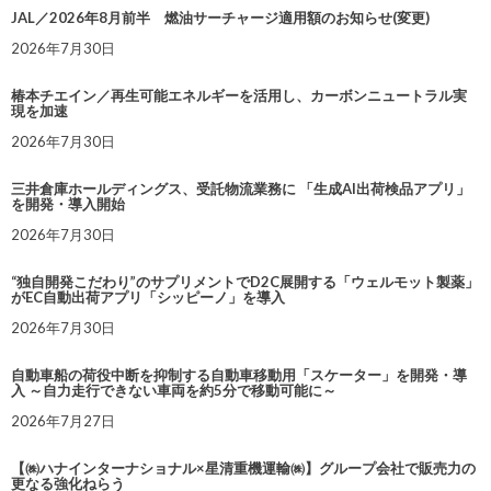
JAL／2026年8月前半 燃油サーチャージ適用額のお知らせ(変更)
2026年7月30日
椿本チエイン／再生可能エネルギーを活用し、カーボンニュートラル実
現を加速
2026年7月30日
三井倉庫ホールディングス、受託物流業務に 「生成AI出荷検品アプリ」
を開発・導入開始
2026年7月30日
“独自開発こだわり”のサプリメントでD2C展開する「ウェルモット製薬」
がEC自動出荷アプリ「シッピーノ」を導入
2026年7月30日
自動車船の荷役中断を抑制する自動車移動用「スケーター」を開発・導
入 ～自力走行できない車両を約5分で移動可能に～
2026年7月27日
【㈱ハナインターナショナル×星清重機運輸㈱】グループ会社で販売力の
更なる強化ねらう