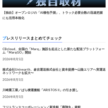
【独自】オープンロジの「AI梱包予測」、トラック必要台数の迅速把握
にも活用本格化
プレスリリースまとめてチェック
CBcloud、全国の「Marq」施設を起点とした新たな配送プラットフォー
ム「MarqGO」開始
2026年8月5日
株式会社Univearth、倉吉運送株式会社と資本提携〜山陰エリアへ実運送
ネットワークを拡大〜
2026年8月5日
川崎重工業／ばら積運搬船「ARISTOS II」の引き渡し
2026年8月5日
フジトランスコーポレーション／新造船「蓉翔丸」就航