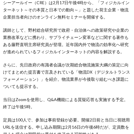
シーアールイー（CRE）は2月17日午後4時から、「フィジカルイン
ターネット～その本質と日本での動向～」と題した荷主企業・物流
企業担当者向けのオンライン無料セミナーを開催する。
講師として、野村総合研究所で政府・自治体への政策研究や企業の
業務改革などに携わり、サプライチェーン変革などに関する著作も
ある藤野直明主席研究員が登壇。近年国内外で物流の効率化へ研究
が進められているフィジカルインターネットの内容を解説する。
さらに、先日政府の有識者会議が次期総合物流施策大綱の策定に向
けてまとめた提言書で言及されている「物流DX（デジタルトランス
フォーメーション）」を紹介。物流業界が今後取り組むべき課題に
ついても提示する。
当日はZoomを使用し、Q&A機能による質疑応答も実施する予定。
終了は午後5時。
定員は100人で、参加は事前登録が必要。開催2日前と当日に視聴用
URLを送信する。申し込み期限は2月16日の午後6時だが、定員数を