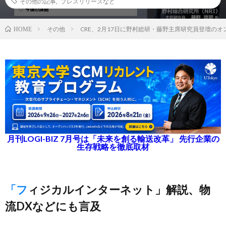
その他の記事
,
プレスリリースなど
その他
CRE、2月17日に野村総研・藤野主席研究員登壇の
HOME
月刊LOGI-BIZ 7月号は「未来を創る輸送改革」 先行企業の
生存戦略を徹底取材
「フィジカルインターネット」解説、物
流DXなどにも言及