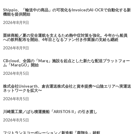
Shippio、「輸送中の商品」の可視化をInvoiceのAI-OCRで自動化する新
機能を提供開始
2026年8月9日
栗林商船／夏の安全運航を支えるため熱中症対策を強化。今年から船員
への飲料配布を開始、4年目となるファン付き作業服の支給も継続
2026年8月9日
CBcloud、全国の「Marq」施設を起点とした新たな配送プラットフォー
ム「MarqGO」開始
2026年8月5日
株式会社Univearth、倉吉運送株式会社と資本提携〜山陰エリアへ実運送
ネットワークを拡大〜
2026年8月5日
川崎重工業／ばら積運搬船「ARISTOS II」の引き渡し
2026年8月5日
フジトランスコーポレーション／新造船「蓉翔丸」就航