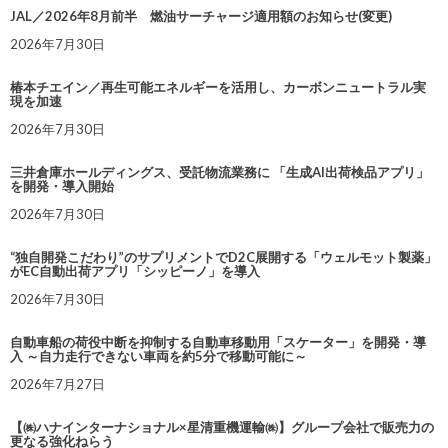
JAL／2026年8月前半 燃油サーチャージ適用額のお知らせ(変更)
2026年7月30日
椿本チエイン／再生可能エネルギーを活用し、カーボンニュートラル実
現を加速
2026年7月30日
三井倉庫ホールディングス、受託物流業務に 「生成AI出荷検品アプリ」
を開発・導入開始
2026年7月30日
“独自開発こだわり”のサプリメントでD2C展開する「ウェルモット製薬」
がEC自動出荷アプリ「シッピーノ」を導入
2026年7月30日
自動車船の荷役中断を抑制する自動車移動用「スケーター」を開発・導
入 ～自力走行できない車両を約5分で移動可能に～
2026年7月27日
【㈱ハナインターナショナル×星清重機運輸㈱】グループ会社で販売力の
更なる強化ねらう