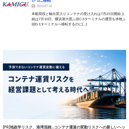
D-1に移転
2019.07.10
本船荷役と輸出実入りコンテナの受け入れは7月25日開始 上
組は7月10日、横浜港大黒ふ頭C-3ターミナルの運営を本牧ふ
頭D-1ターミナルへ移転するのに[…]
[PR]地政学リスク、港湾混雑…コンテナ運賃の変動リスクへの新しいヘッ