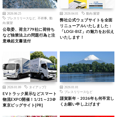
2026.06.25
2026.04.01
動向/展望
プレスリリースなど
,
不祥事
,
動
弊社公式ウェブサイトを全面
向/展望
リニューアルいたしました：
公取委、荷主779社に荷待ち
「LOGI-BIZ」の魅力をお伝え
など独禁法上の問題行為と注
いたします！
意喚起文書送付
2026.01.09
タイアップ2
2026.01.01
プレスリリースなど
EVトラック展示などスマート
謹賀新年・2026年も何卒宜し
物流EXPO開催！1/21～23＠
くお願い申し上げます
東京ビッグサイト[PR]