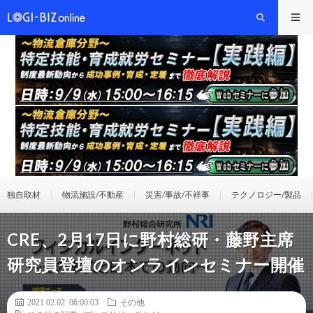
独自取材
物流施設/不動産
災害/事故/不祥事
テクノロジー/製品
CRE、2月17日に野村総研・藤野主席
研究員登壇のオンラインセミナー開催
2021.02.02 06:00:03
その他