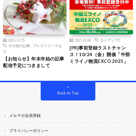
2025.12.25
2025.10.06
タイアップ2
その他の記事
,
プレスリリースな
[PR]事前登録ラストチャン
ど
ス！10/24（金）開催「中部
【お知らせ】年末年始の記事
ミライノ物流EXCO 2025」
配信予定につきまして
Back to Top
メルマガ会員登録
プライバシーポリシー