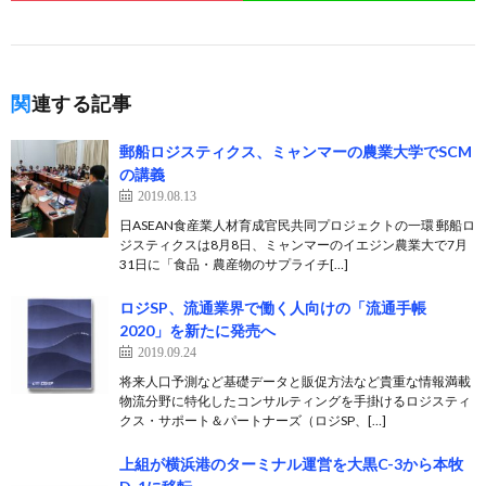
関連する記事
郵船ロジスティクス、ミャンマーの農業大学でSCM
の講義
2019.08.13
日ASEAN食産業人材育成官民共同プロジェクトの一環 郵船ロ
ジスティクスは8月8日、ミャンマーのイエジン農業大で7月
31日に「食品・農産物のサプライチ[…]
ロジSP、流通業界で働く人向けの「流通手帳
2020」を新たに発売へ
2019.09.24
将来人口予測など基礎データと販促方法など貴重な情報満載
物流分野に特化したコンサルティングを手掛けるロジスティ
クス・サポート＆パートナーズ（ロジSP、[…]
上組が横浜港のターミナル運営を大黒C-3から本牧