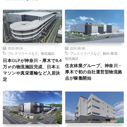
2026.08.06
2026.08.06
プレスリリースなど
,
物流施設
プレスリリースなど
,
動向/展望
,
物流施設
日本GLPが神奈川・厚木で8.4
住友林業グループ、神奈川・
万㎡の物流施設完成、日本エ
厚木で初の自社運営型物流拠
マソンや真栄運輸など入居決
点が稼働開始
定