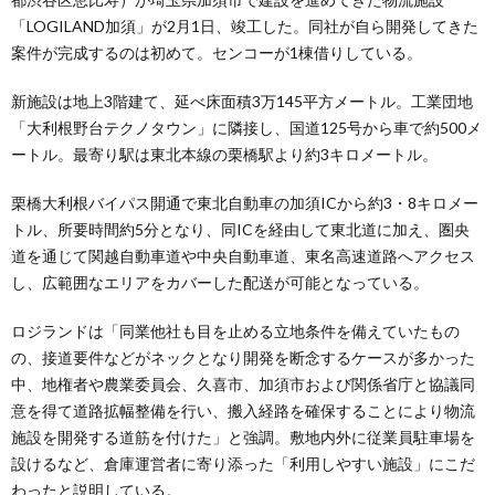
「LOGILAND加須」が2月1日、竣工した。同社が自ら開発してきた
案件が完成するのは初めて。センコーが1棟借りしている。
新施設は地上3階建て、延べ床面積3万145平方メートル。工業団地
「大利根野台テクノタウン」に隣接し、国道125号から車で約500メ
ートル。最寄り駅は東北本線の栗橋駅より約3キロメートル。
栗橋大利根バイパス開通で東北自動車の加須ICから約3・8キロメー
トル、所要時間約5分となり、同ICを経由して東北道に加え、圏央
道を通じて関越自動車道や中央自動車道、東名高速道路へアクセス
し、広範囲なエリアをカバーした配送が可能となっている。
ロジランドは「同業他社も目を止める立地条件を備えていたもの
の、接道要件などがネックとなり開発を断念するケースが多かった
中、地権者や農業委員会、久喜市、加須市および関係省庁と協議同
意を得て道路拡幅整備を行い、搬入経路を確保することにより物流
施設を開発する道筋を付けた」と強調。敷地内外に従業員駐車場を
設けるなど、倉庫運営者に寄り添った「利用しやすい施設」にこだ
わったと説明している。