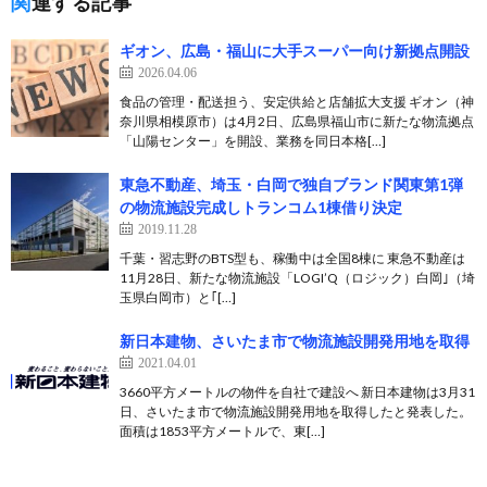
関連する記事
ギオン、広島・福山に大手スーパー向け新拠点開設
2026.04.06
食品の管理・配送担う、安定供給と店舗拡大支援 ギオン（神
奈川県相模原市）は4月2日、広島県福山市に新たな物流拠点
「山陽センター」を開設、業務を同日本格[…]
東急不動産、埼玉・白岡で独自ブランド関東第1弾
の物流施設完成しトランコム1棟借り決定
2019.11.28
千葉・習志野のBTS型も、稼働中は全国8棟に 東急不動産は
11月28日、新たな物流施設「LOGI’Q（ロジック）白岡｣（埼
玉県白岡市）と｢[…]
新日本建物、さいたま市で物流施設開発用地を取得
2021.04.01
3660平方メートルの物件を自社で建設へ 新日本建物は3月31
日、さいたま市で物流施設開発用地を取得したと発表した。
面積は1853平方メートルで、東[…]