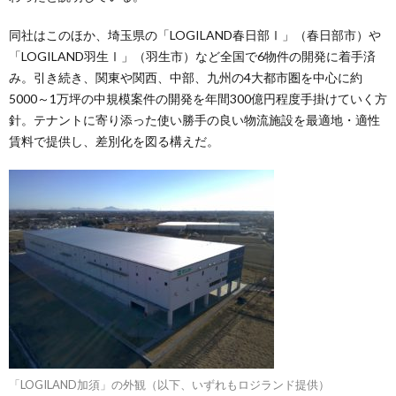
同社はこのほか、埼玉県の「LOGILAND春日部Ⅰ」（春日部市）や
「LOGILAND羽生Ⅰ」（羽生市）など全国で6物件の開発に着手済
み。引き続き、関東や関西、中部、九州の4大都市圏を中心に約
5000～1万坪の中規模案件の開発を年間300億円程度手掛けていく方
針。テナントに寄り添った使い勝手の良い物流施設を最適地・適性
賃料で提供し、差別化を図る構えだ。
「LOGILAND加須」の外観（以下、いずれもロジランド提供）