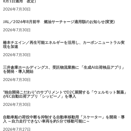
8月1日適用 改定）
2026年7月30日
JAL／2026年8月前半 燃油サーチャージ適用額のお知らせ(変更)
2026年7月30日
椿本チエイン／再生可能エネルギーを活用し、カーボンニュートラル実
現を加速
2026年7月30日
三井倉庫ホールディングス、受託物流業務に 「生成AI出荷検品アプリ」
を開発・導入開始
2026年7月30日
“独自開発こだわり”のサプリメントでD2C展開する「ウェルモット製薬」
がEC自動出荷アプリ「シッピーノ」を導入
2026年7月30日
自動車船の荷役中断を抑制する自動車移動用「スケーター」を開発・導
入 ～自力走行できない車両を約5分で移動可能に～
2026年7月27日