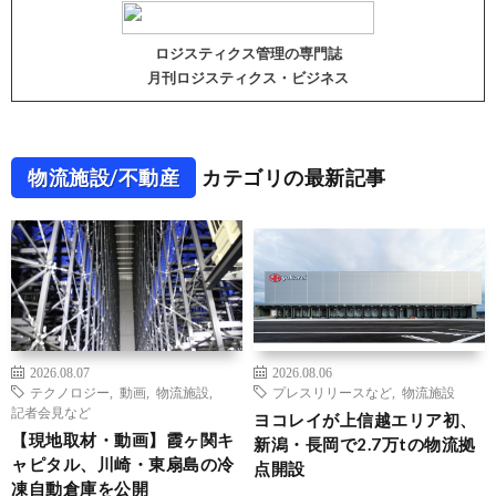
ロジスティクス管理の専門誌
月刊ロジスティクス・ビジネス
物流施設/不動産
カテゴリの最新記事
2026.08.07
2026.08.06
テクノロジー
,
動画
,
物流施設
,
プレスリリースなど
,
物流施設
記者会見など
ヨコレイが上信越エリア初、
【現地取材・動画】霞ヶ関キ
新潟・長岡で2.7万tの物流拠
ャピタル、川崎・東扇島の冷
点開設
凍自動倉庫を公開