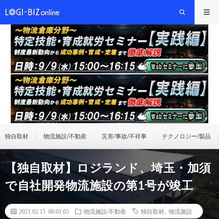
独自取材
物流施設/不動産
災害/事故/不祥事
テクノロジー/製品
【独自取材】ロジランド、埼玉・加須
で自社開発物流施設の第1号が竣工
2021.02.15 06:01:05
物流施設/不動産
独自取材
,
物流施設