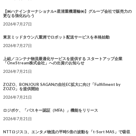
【㈱ハナインターナショナル×星清重機運輸㈱】グループ会社で販売力の
更なる強化ねらう
2026年7月27日
東京ミッドタウン八重洲でロボット配送サービスを本格始動
2026年7月27日
上組／コンテナ物流最適化サービスを提供する スタートアップ企業
「OneStream株式会社」への出資のお知らせ
2026年7月21日
ZOZO、BONJOUR SAGANの自社EC拡大に向け「Fulfillment by
ZOZO」を提供開始
2026年7月21日
ロジポケ、「パスキー認証（MFA）」機能をリリース
2026年7月21日
NTTロジスコ、エンタメ物流の平時5倍の波動を「t-Sort MAS」で吸収