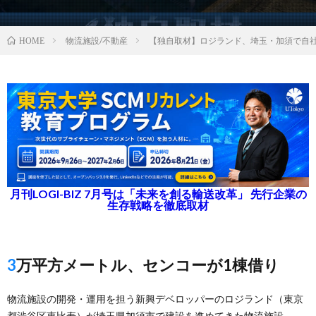
物流施設/不動産
【独自取材】ロジランド、埼玉・加須で自社
HOME
月刊LOGI-BIZ 7月号は「未来を創る輸送改革」 先行企業の
生存戦略を徹底取材
3万平方メートル、センコーが1棟借り
物流施設の開発・運用を担う新興デベロッパーのロジランド（東京
都渋谷区恵比寿）が埼玉県加須市で建設を進めてきた物流施設