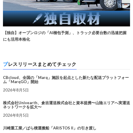
【独自】オープンロジの「AI梱包予測」、トラック必要台数の迅速把握
にも活用本格化
プレスリリースまとめてチェック
CBcloud、全国の「Marq」施設を起点とした新たな配送プラットフォー
ム「MarqGO」開始
2026年8月5日
株式会社Univearth、倉吉運送株式会社と資本提携〜山陰エリアへ実運送
ネットワークを拡大〜
2026年8月5日
川崎重工業／ばら積運搬船「ARISTOS II」の引き渡し