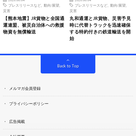
プレスリリースなど
,
動向/展望
,
プレスリリースなど
,
動向/展望
,
災害
災害
【熊本地震】JR貨物と全国通
丸和通運とJR貨物、災害予見
運連盟、被災自治体への救援
時に代替トラックを迅速確保
物資を無償輸送
する特約付きの鉄道輸送を開
始
Back to Top
メルマガ会員登録
プライバシーポリシー
広告掲載