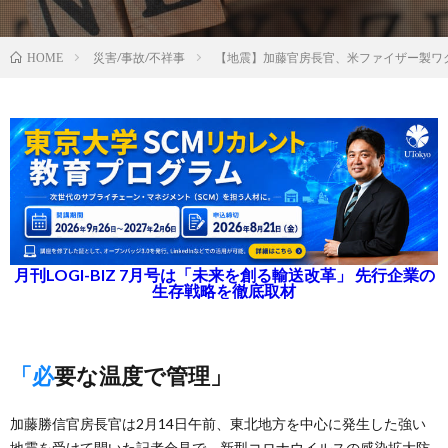
災害/事故/不祥事
【地震】加藤官房長官、米ファイザー製ワ
HOME
月刊LOGI-BIZ 7月号は「未来を創る輸送改革」 先行企業の
生存戦略を徹底取材
「必要な温度で管理」
加藤勝信官房長官は2月14日午前、東北地方を中心に発生した強い
地震を受けて開いた記者会見で、新型コロナウイルスの感染拡大防