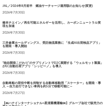
JAL／2026年8月前半 燃油サーチャージ適用額のお知らせ(変更)
2026年7月30日
椿本チエイン／再生可能エネルギーを活用し、カーボンニュートラル実
現を加速
2026年7月30日
三井倉庫ホールディングス、受託物流業務に 「生成AI出荷検品アプリ」
を開発・導入開始
2026年7月30日
“独自開発こだわり”のサプリメントでD2C展開する「ウェルモット製薬」
がEC自動出荷アプリ「シッピーノ」を導入
2026年7月30日
自動車船の荷役中断を抑制する自動車移動用「スケーター」を開発・導
入 ～自力走行できない車両を約5分で移動可能に～
2026年7月27日
【㈱ハナインターナショナル×星清重機運輸㈱】グループ会社で販売力の