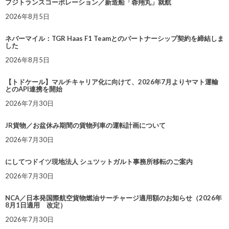
フジトランスコーポレーション／新造船「蓉翔丸」就航
2026年8月5日
ネバーマイル：TGR Haas F1 Teamとのパートナーシップ契約を締結しま
した
2026年8月5日
【トドケール】マルチキャリア化に向けて、2026年7月よりヤマト運輸
とのAPI連携を開始
2026年7月30日
JR貨物／お盆休み期間の貨物列車の運転計画について
2026年7月30日
にしてつドイツ現地法人 シュツットガルト事務所移転のご案内
2026年7月30日
NCA／日本発国際航空貨物燃油サーチャージ適用額のお知らせ（2026年
8月1日適用 改定）
2026年7月30日