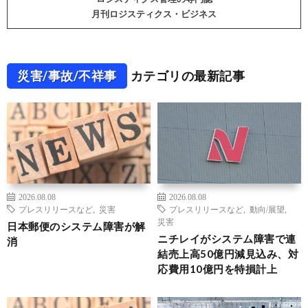
月刊ロジスティクス・ビジネス
災害/事故/不祥事
カテゴリの最新記事
2026.08.08
2026.08.08
プレスリリースなど
,
災害
プレスリリースなど
,
動向/展望
,
災害
日本郵便のシステム障害が解
ニチレイがシステム障害で連
消
結売上高50億円減見込み、対
応費用10億円を特損計上