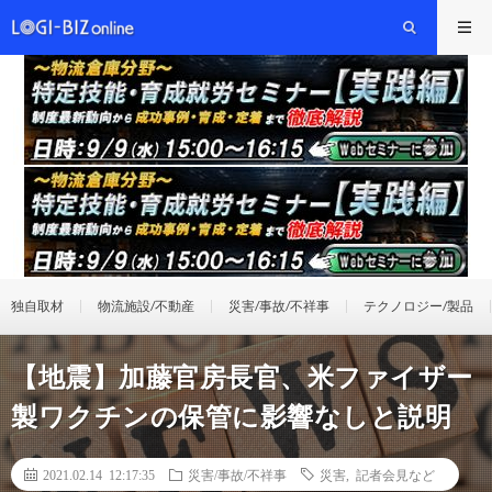
独自取材
物流施設/不動産
災害/事故/不祥事
テクノロジー/製品
【地震】加藤官房長官、米ファイザー
製ワクチンの保管に影響なしと説明
2021.02.14 12:17:35
災害/事故/不祥事
災害
,
記者会見など