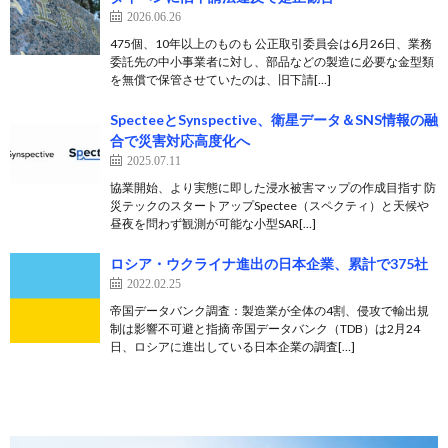
2026.06.26
475個、10年以上のものも 公正取引委員会は6月26日、業務
委託先の中小事業者に対し、部品などの製造に必要な金型類
を無償で保管させていたのは、旧下請[…]
SpecteeとSynspective、衛星データ＆SNS情報の融
合で災害対応高度化へ
2025.07.11
協業開始、より実態に即した浸水被害マップの作成目指す 防
災テックのスタートアップSpectee（スペクティ）と天候や
昼夜を問わず観測が可能な小型SAR[…]
ロシア・ウクライナ進出の日本企業、累計で375社
2022.02.25
帝国データバンク調査：製造業が全体の4割、侵攻で輸出規
制は影響不可避と指摘 帝国データバンク（TDB）は2月24
日、ロシアに進出している日本企業の調査[…]