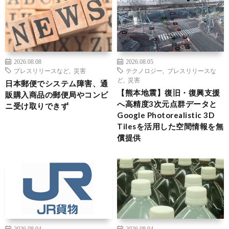
2026.08.08
2026.08.05
プレスリリースなど
,
災害
テクノロジー
,
プレスリリースな
ど
,
災害
日本郵便でシステム障害、通
【熊本地震】復旧・復興支援
販購入商品の郵便局やコンビ
へ高精度3次元点群データと
ニ受け取りできず
Google Photorealistic 3D
Tilesを活用した空間情報を無
償提供
2026.08.04
2026.08.04