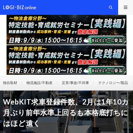
独自取材
物流施設/不動産
災害/事故/不祥事
テクノロジー/製品
WebKIT求車登録件数、2月は1年10カ
月ぶり前年水準上回るも本格底打ちに
はほど遠く