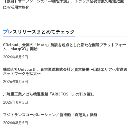
【独自】オープンロジの「AI梱包予測」、トラック必要台数の迅速把握
にも活用本格化
プレスリリースまとめてチェック
CBcloud、全国の「Marq」施設を起点とした新たな配送プラットフォー
ム「MarqGO」開始
2026年8月5日
株式会社Univearth、倉吉運送株式会社と資本提携〜山陰エリアへ実運送
ネットワークを拡大〜
2026年8月5日
川崎重工業／ばら積運搬船「ARISTOS II」の引き渡し
2026年8月5日
フジトランスコーポレーション／新造船「蓉翔丸」就航
2026年8月5日