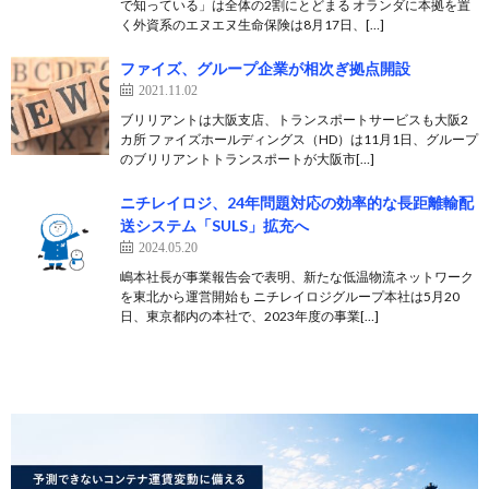
で知っている」は全体の2割にとどまる オランダに本拠を置
く外資系のエヌエヌ生命保険は8月17日、[…]
ファイズ、グループ企業が相次ぎ拠点開設
2021.11.02
ブリリアントは大阪支店、トランスポートサービスも大阪2
カ所 ファイズホールディングス（HD）は11月1日、グループ
のブリリアントトランスポートが大阪市[…]
ニチレイロジ、24年問題対応の効率的な長距離輸配
送システム「SULS」拡充へ
2024.05.20
嶋本社長が事業報告会で表明、新たな低温物流ネットワーク
を東北から運営開始も ニチレイロジグループ本社は5月20
日、東京都内の本社で、2023年度の事業[…]