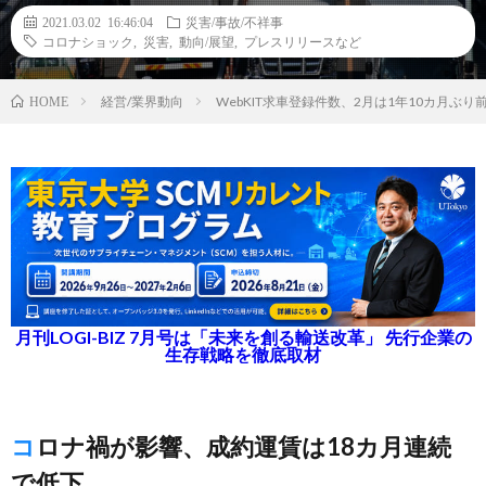
2021.03.02 16:46:04
災害/事故/不祥事
コロナショック
,
災害
,
動向/展望
,
プレスリリースなど
経営/業界動向
WebKIT求車登録件数、2月は1年10カ月
HOME
月刊LOGI-BIZ 7月号は「未来を創る輸送改革」 先行企業の
生存戦略を徹底取材
コロナ禍が影響、成約運賃は18カ月連続
で低下