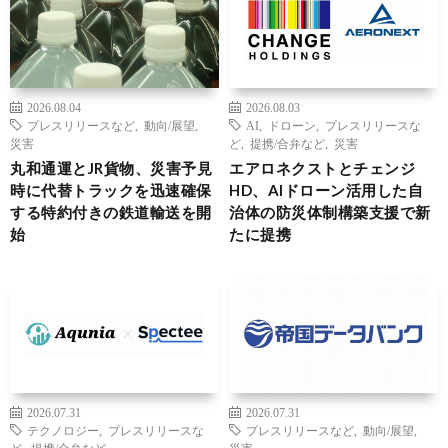
2026.08.04
2026.08.03
プレスリリースなど
,
動向/展望
,
AI
,
ドローン
,
プレスリリースな
災害
ど
,
提携/合弁など
,
災害
丸和通運とJR貨物、災害予見
エアロネクストとチェンジ
時に代替トラックを迅速確保
HD、AIドローン活用した自
する特約付きの鉄道輸送を開
治体の防災体制構築支援で新
始
たに提携
2026.07.31
2026.07.31
テクノロジー
,
プレスリリースな
プレスリリースなど
,
動向/展望
,
ど
,
提携/合弁など
災害