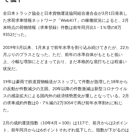
全日本トラック協会と日本貨物運送協同組合連合会が3月1日発表し
た求荷求車情報ネットワーク「WebKIT」の稼働状況によると、2月
末時点の荷物情報（求車登録）件数は前年同月比1・1％増の8万
9352だった。
2019年5月以来、1月末まで前年水準を割り込み続けてきたが、22カ
月ぶりのプラスとなった。ただ、前年の水準自体がもともと低い
上、小幅な増加にとどまっており、まだ本格的な底打ちとは程遠い
状況だ。
19年は豪雨で鉄道貨物輸送がストップして件数が急増した18年から
の反動が件数減少の主因。20年以降の件数激減は新型コロナウイル
スの感染拡大による国内外の経済情勢悪化が重しとなっている。2月
の求車成約件数は0・7％減の2万3054で再び前年水準割れに転じ
た。
2月の成約運賃指数（10年4月＝100）は117で、前月からは2ポイン
ト、前年同月からは6ポイントそれぞれ低下した。指数が下がるのは