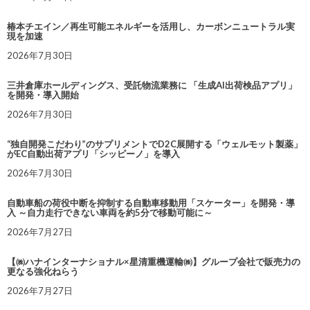
椿本チエイン／再生可能エネルギーを活用し、カーボンニュートラル実
現を加速
2026年7月30日
三井倉庫ホールディングス、受託物流業務に 「生成AI出荷検品アプリ」
を開発・導入開始
2026年7月30日
“独自開発こだわり”のサプリメントでD2C展開する「ウェルモット製薬」
がEC自動出荷アプリ「シッピーノ」を導入
2026年7月30日
自動車船の荷役中断を抑制する自動車移動用「スケーター」を開発・導
入 ～自力走行できない車両を約5分で移動可能に～
2026年7月27日
【㈱ハナインターナショナル×星清重機運輸㈱】グループ会社で販売力の
更なる強化ねらう
2026年7月27日