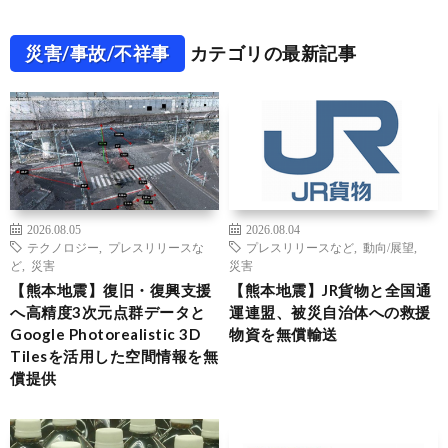
災害/事故/不祥事
カテゴリの最新記事
2026.08.05
2026.08.04
テクノロジー
,
プレスリリースな
プレスリリースなど
,
動向/展望
,
ど
,
災害
災害
【熊本地震】復旧・復興支援
【熊本地震】JR貨物と全国通
へ高精度3次元点群データと
運連盟、被災自治体への救援
Google Photorealistic 3D
物資を無償輸送
Tilesを活用した空間情報を無
償提供