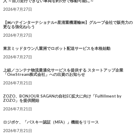
入 ～自力走行できない車両を約5分で移動可能に～
2026年7月27日
【㈱ハナインターナショナル×星清重機運輸㈱】グループ会社で販売力の
更なる強化ねらう
2026年7月27日
東京ミッドタウン八重洲でロボット配送サービスを本格始動
2026年7月27日
上組／コンテナ物流最適化サービスを提供する スタートアップ企業
「OneStream株式会社」への出資のお知らせ
2026年7月21日
ZOZO、BONJOUR SAGANの自社EC拡大に向け「Fulfillment by
ZOZO」を提供開始
2026年7月21日
ロジポケ、「パスキー認証（MFA）」機能をリリース
2026年7月21日