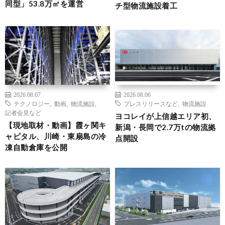
同型」53.8万㎡を運営
チ型物流施設着工
2026.08.07
2026.08.06
テクノロジー
,
動画
,
物流施設
,
プレスリリースなど
,
物流施設
記者会見など
ヨコレイが上信越エリア初、
【現地取材・動画】霞ヶ関キ
新潟・長岡で2.7万tの物流拠
ャピタル、川崎・東扇島の冷
点開設
凍自動倉庫を公開