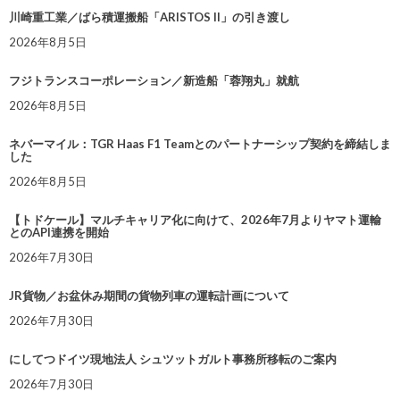
川崎重工業／ばら積運搬船「ARISTOS II」の引き渡し
2026年8月5日
フジトランスコーポレーション／新造船「蓉翔丸」就航
2026年8月5日
ネバーマイル：TGR Haas F1 Teamとのパートナーシップ契約を締結しま
した
2026年8月5日
【トドケール】マルチキャリア化に向けて、2026年7月よりヤマト運輸
とのAPI連携を開始
2026年7月30日
JR貨物／お盆休み期間の貨物列車の運転計画について
2026年7月30日
にしてつドイツ現地法人 シュツットガルト事務所移転のご案内
2026年7月30日