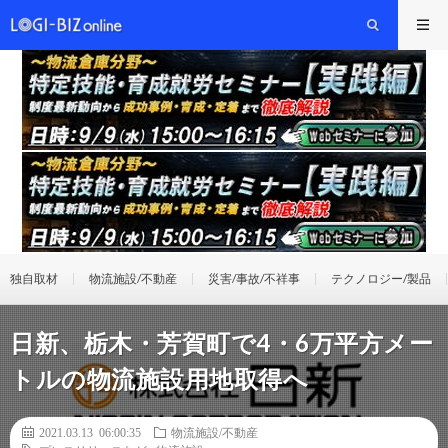
独自取材
物流施設/不動産
災害/事故/不祥事
テクノロジー/製品
日新、栃木・芳賀町で4・6万平方メー
トルの物流施設用地取得へ
2021.03.13 06:00:35
物流施設/不動産