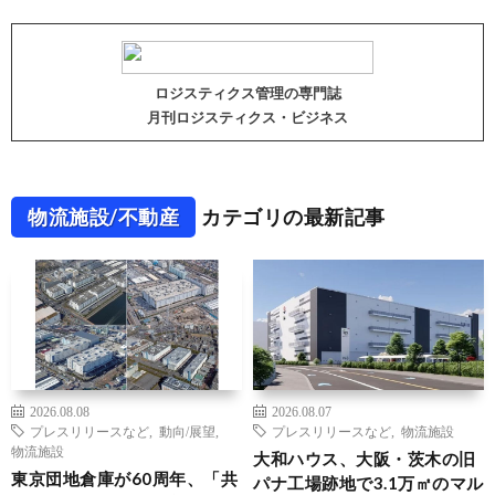
ロジスティクス管理の専門誌
月刊ロジスティクス・ビジネス
物流施設/不動産
カテゴリの最新記事
2026.08.08
2026.08.07
プレスリリースなど
,
動向/展望
,
プレスリリースなど
,
物流施設
物流施設
大和ハウス、大阪・茨木の旧
東京団地倉庫が60周年、「共
パナ工場跡地で3.1万㎡のマル