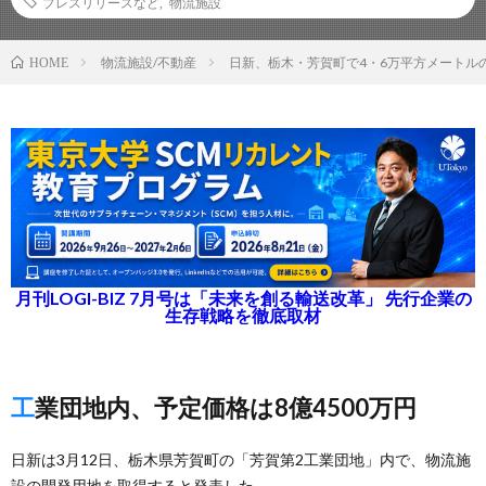
プレスリリースなど
,
物流施設
物流施設/不動産
日新、栃木・芳賀町で4・6万平方メートル
HOME
月刊LOGI-BIZ 7月号は「未来を創る輸送改革」 先行企業の
生存戦略を徹底取材
工業団地内、予定価格は8億4500万円
日新は3月12日、栃木県芳賀町の「芳賀第2工業団地」内で、物流施
設の開発用地を取得すると発表した。