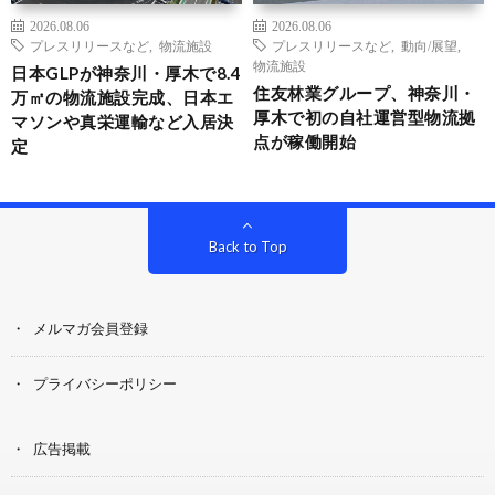
2026.08.06
2026.08.06
プレスリリースなど
,
物流施設
プレスリリースなど
,
動向/展望
,
物流施設
日本GLPが神奈川・厚木で8.4
住友林業グループ、神奈川・
万㎡の物流施設完成、日本エ
厚木で初の自社運営型物流拠
マソンや真栄運輸など入居決
点が稼働開始
定
Back to Top
メルマガ会員登録
プライバシーポリシー
広告掲載