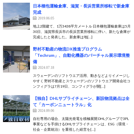
日本梱包運輸倉庫、滋賀・長浜営業所移転で新倉庫
完成
2019.06.05
地上2階建て、1万3438平方メートル 日本梱包運輸倉庫は5月
30日、滋賀県長浜市の長浜営業所移転に伴い、新たな倉庫が
完成したと発表した。 新倉庫は地[…]
野村不動産の物流DX推進プログラム
「Techrum」、自動化機器のバーチャル展示環境整
備
2024.07.18
スウェーデンのソフトウエア活用、動きなどよりイメージし
やすく 野村不動産とスウェーデンのソフトウエア開発会社コ
ンフィグラは7月19日、コンフィグラが開[…]
【独自】DHLサプライチェーン、新設物流拠点は全
て「カーボンニュートラル」化
2024.09.06
自社専用の場合、太陽光発電を積極展開 DHLグループで3PL
事業などを手掛けるDHLサプライチェーンは、ESG（環境・
社会・企業統治）を重視した経営を[…]