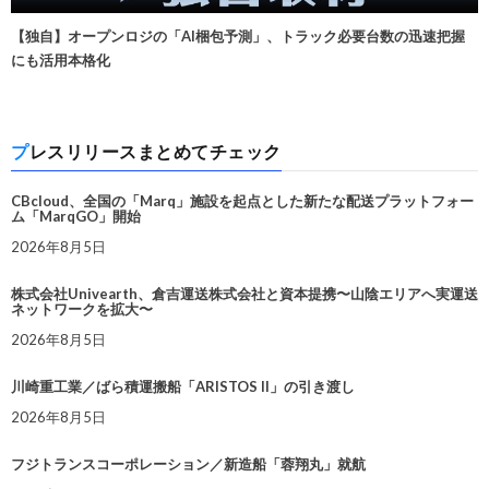
【独自】オープンロジの「AI梱包予測」、トラック必要台数の迅速把握
にも活用本格化
プレスリリースまとめてチェック
CBcloud、全国の「Marq」施設を起点とした新たな配送プラットフォー
ム「MarqGO」開始
2026年8月5日
株式会社Univearth、倉吉運送株式会社と資本提携〜山陰エリアへ実運送
ネットワークを拡大〜
2026年8月5日
川崎重工業／ばら積運搬船「ARISTOS II」の引き渡し
2026年8月5日
フジトランスコーポレーション／新造船「蓉翔丸」就航