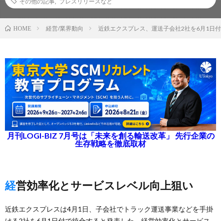
その他の記事
,
プレスリリースなど
経営/業界動向
近鉄エクスプレス、運送子会社2社を6月1日
HOME
月刊LOGI-BIZ 7月号は「未来を創る輸送改革」 先行企業の
生存戦略を徹底取材
経営効率化とサービスレベル向上狙い
近鉄エクスプレスは4月1日、子会社でトラック運送事業などを手掛
ける2社を6月1日付で統合すると発表した。経営効率化とサービス