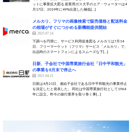
ットに事業拡大図る 産業用ガス大手のエア・ウォーターは4
月17日、2019年に49%出資した極低[…]
メルカリ、フリマの画像検索で販売価格と配送料金
の相場がすぐにつかめる新機能提供開始
2025.07.14
下調べを円滑に、サービス利用促進図る メルカリは7月14
日、フリーマーケット（フリマ）サービス「メルカリ」で、
出品時のスマートフォンによるスムーズな下[…]
日新、子会社で中国専業旅行会社「日中平和観光」
の事業を8月末で停止へ
2021.04.21
日新は4月21日、連結子会社である日中平和観光の事業停止
を決定したと発表した。 同社は中国専業旅行社として1964
年に設立。昨今の旅行業界を取り巻く事[…]