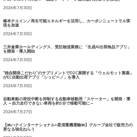
2026年7月30日
椿本チエイン／再生可能エネルギーを活用し、カーボンニュートラル実
現を加速
2026年7月30日
三井倉庫ホールディングス、受託物流業務に 「生成AI出荷検品アプリ」
を開発・導入開始
2026年7月30日
“独自開発こだわり”のサプリメントでD2C展開する「ウェルモット製薬」
がEC自動出荷アプリ「シッピーノ」を導入
2026年7月30日
自動車船の荷役中断を抑制する自動車移動用「スケーター」を開発・導
入 ～自力走行できない車両を約5分で移動可能に～
2026年7月27日
【㈱ハナインターナショナル×星清重機運輸㈱】グループ会社で販売力の
更なる強化ねらう