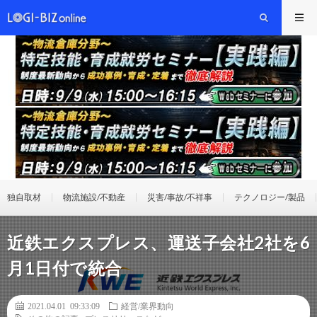
独自取材
物流施設/不動産
災害/事故/不祥事
テクノロジー/製品
近鉄エクスプレス、運送子会社2社を6
月1日付で統合
2021.04.01 09:33:09
経営/業界動向