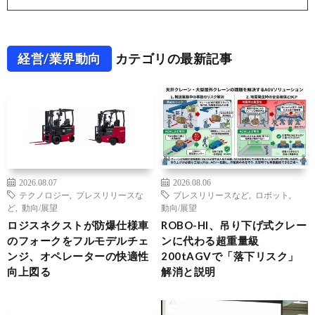
経営/業界動向
カテゴリの最新記事
2026.08.07
2026.08.06
テクノロジー
,
プレスリリースな
プレスリリースなど
,
ロボット
,
ど
,
動向/展望
動向/展望
ロジスネクストが防爆仕様車
ROBO-HI、吊り下げ式クレー
のフォークをフルモデルチェ
ンに代わる超重量級
ンジ、オペレーターの快適性
200tAGVで「落下リスク」
向上図る
解消と説明