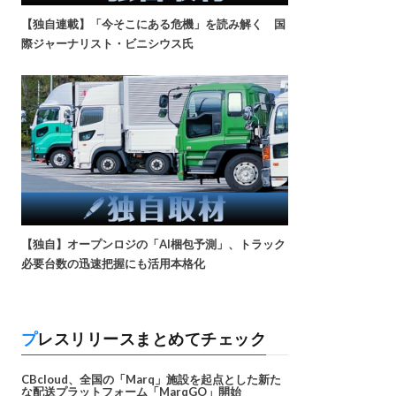
【独自連載】「今そこにある危機」を読み解く 国
際ジャーナリスト・ビニシウス氏
【独自】オープンロジの「AI梱包予測」、トラック
必要台数の迅速把握にも活用本格化
プレスリリースまとめてチェック
CBcloud、全国の「Marq」施設を起点とした新た
な配送プラットフォーム「MarqGO」開始