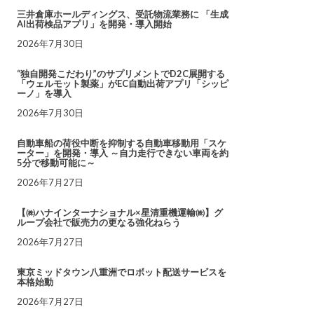
三井倉庫ホールディングス、受託物流業務に 「生成
AI出荷検品アプリ」を開発・導入開始
2026年7月30日
“独自開発こだわり”のサプリメントでD2C展開する
「ウェルモット製薬」がEC自動出荷アプリ「シッピ
ーノ」を導入
2026年7月30日
自動車船の荷役中断を抑制する自動車移動用「スケ
ーター」を開発・導入 ～自力走行できない車両を約
5分で移動可能に～
2026年7月27日
【㈱ハナインターナショナル×星清重機運輸㈱】グ
ループ会社で販売力の更なる強化ねらう
2026年7月27日
東京ミッドタウン八重洲でロボット配送サービスを
本格始動
2026年7月27日