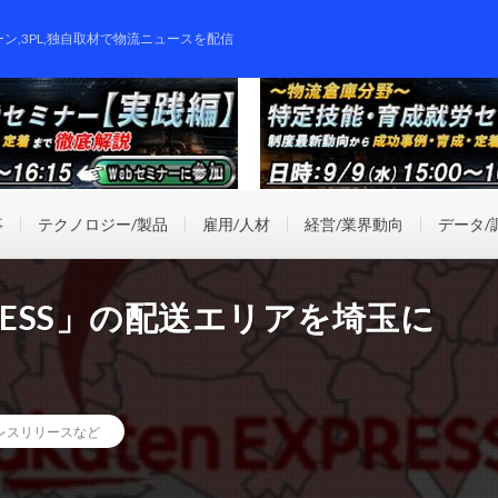
ーン,3PL,独自取材で物流ニュースを配信
事
テクノロジー/製品
雇用/人材
経営/業界動向
データ/
XPRESS」の配送エリアを埼玉に
レスリリースなど