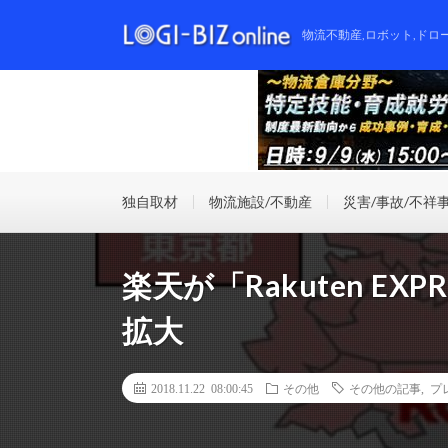
物流不動産,ロボット,ドロ
独自取材
物流施設/不動産
災害/事故/不祥
楽天が「Rakuten E
拡大
2018.11.22 08:00:45
その他
その他の記事
,
プ