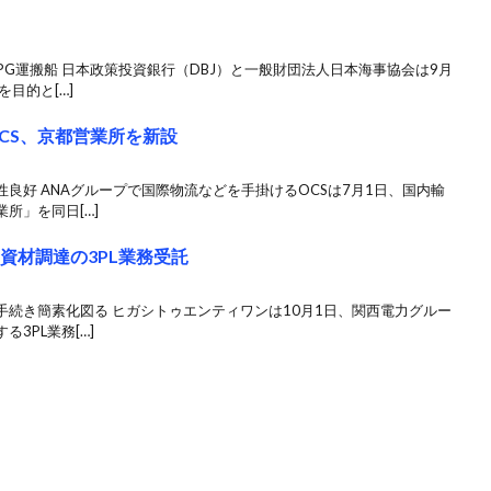
PG運搬船 日本政策投資銀行（DBJ）と一般財団法人日本海事協会は9月
目的と[…]
CS、京都営業所を新設
良好 ANAグループで国際物流などを手掛けるOCSは7月1日、国内輸
所」を同日[…]
資材調達の3PL業務受託
続き簡素化図る ヒガシトゥエンティワンは10月1日、関西電力グルー
3PL業務[…]