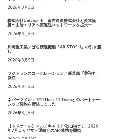
2026年8月5日
株式会社Univearth、倉吉運送株式会社と資本提
携〜山陰エリアへ実運送ネットワークを拡大〜
2026年8月5日
川崎重工業／ばら積運搬船「ARISTOS II」の引き渡
し
2026年8月5日
フジトランスコーポレーション／新造船「蓉翔丸」
就航
2026年8月5日
ネバーマイル：TGR Haas F1 Teamとのパートナー
シップ契約を締結しました
2026年8月5日
【トドケール】マルチキャリア化に向けて、2026
年7月よりヤマト運輸とのAPI連携を開始
2026年7月30日