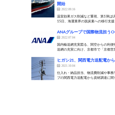
開始
2022.09.16
温室効果ガス削減など重視、第1弾はL
15日、海運業界の脱炭素への移行支援を
ANAグループで国際物流担うO
2022.07.04
国内輸送網充実図る、関空からの利便性
送網の充実に向け、京都市で「京都営業
ヒガシ21、関西電力送配電から
2021.10.04
仕入れ・納品担当、物流費削減や事務手
プの関西電力送配電から資材調達に関する