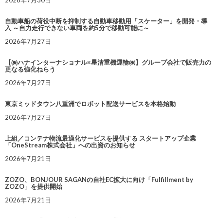
2026年7月30日
自動車船の荷役中断を抑制する自動車移動用「スケーター」を開発・導
入 ～自力走行できない車両を約5分で移動可能に～
2026年7月27日
【㈱ハナインターナショナル×星清重機運輸㈱】グループ会社で販売力の
更なる強化ねらう
2026年7月27日
東京ミッドタウン八重洲でロボット配送サービスを本格始動
2026年7月27日
上組／コンテナ物流最適化サービスを提供する スタートアップ企業
「OneStream株式会社」への出資のお知らせ
2026年7月21日
ZOZO、BONJOUR SAGANの自社EC拡大に向け「Fulfillment by
ZOZO」を提供開始
2026年7月21日