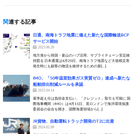
関連する記事
日通、南海トラフ地震に備えた新たな国際輸送BCP
サービス開始
2025.06.20
地方港から韓国・釜山のハブ活用、サプライチェーン安定維
持図る 日本通運は6月20日、南海トラフ地震など大規模災害
発生時にも顧客の物流を維持するための新[…]
IMO、「50年温室効果ガス実質ゼロ」達成へ新たな
船舶排出削減ルールを承認
2025.04.14
基準超え分は負担金支払い、「クレジット」取引も可能に 国
際海事機関（IMO）は4月11日、英ロンドンで海洋環境保護
委員会の会合を開き、国際海運領域から[…]
JR貨物、自動運転トラック開発のT2に出資
2024.02.09