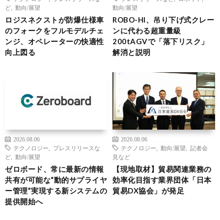
ど
,
動向/展望
動向/展望
ロジスネクストが防爆仕様車
ROBO-HI、吊り下げ式クレー
のフォークをフルモデルチェ
ンに代わる超重量級
ンジ、オペレーターの快適性
200tAGVで「落下リスク」
向上図る
解消と説明
2026.08.06
2026.08.06
テクノロジー
,
プレスリリースな
テクノロジー
,
動向/展望
,
記者会
ど
,
動向/展望
見など
ゼロボード、常に最新の情報
【現地取材】貿易関連業務の
共有が可能な“動的サプライヤ
効率化目指す業界団体「日本
ー管理”実現する新システムの
貿易DX協会」が発足
提供開始へ