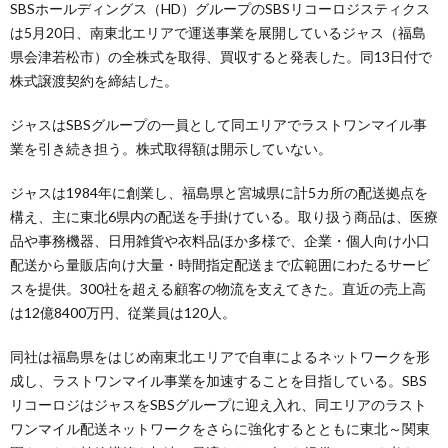
SBSホールディングス（HD）グループのSBSリコーロジスティクス
は5月20日、南東北エリアで運送事業を展開しているジャス（福島
県会津若松市）の全株式を取得、買収すると発表した。同13日付で
株式譲渡契約を締結した。
ジャスはSBSグループの一員として同エリアでラストワンマイル事
業を引き続き担う。株式取得額は開示していない。
ジャスは1984年に創業し、福島県と宮城県に計5カ所の配送拠点を
構え、主に東北6県内の配送を手掛けている。取り扱う商品は、医療
品や事務機器、日用雑貨や衣料品ほか多様で、企業・個人向け小口
配送から量販店向け大量・時間指定配送まで広範囲にわたるサービ
スを提供。300社を超える顧客の物流を支えてきた。直近の売上高
は12億8400万円、従業員は120人。
同社は福島県をはじめ南東北エリアで自車によるネットワークを形
成し、ラストワンマイル事業を加速することを目指している。SBS
リコーロジはジャスをSBSグループに迎え入れ、同エリアのラスト
ワンマイル配送ネットワークをさらに強化するとともに東北～関東