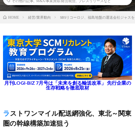
その他の記事
,
M&A/事業買収/経営統合
,
プレスリリースなど
経営/業界動向
SBSリコーロジ、福島地盤の運送会社ジャス
HOME
月刊LOGI-BIZ 7月号は「未来を創る輸送改革」 先行企業の
生存戦略を徹底取材
ラストワンマイル配送網強化、東北～関東
圏の幹線構築加速狙う