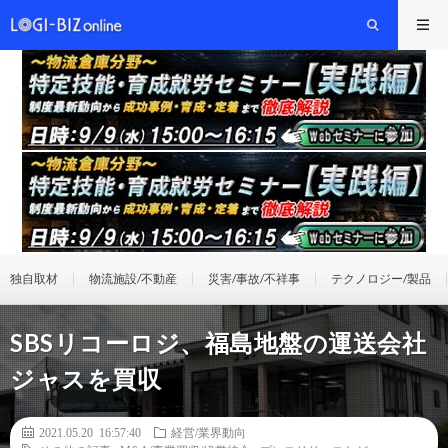
独自取材
物流施設/不動産
災害/事故/不祥事
テクノロジー/製品
SBSリコーロジ、福島地盤の運送会社
ジャスを買収
2021.05.20 16:57:40
経営/業界動向