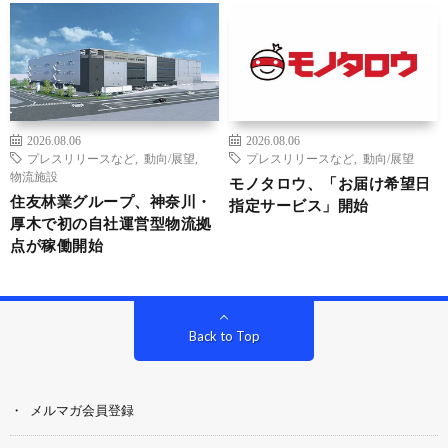
2026.08.06
2026.08.06
プレスリリースなど
,
動向/展望
,
プレスリリースなど
,
動向/展望
物流施設
モノタロウ、「お届け希望日
住友林業グループ、神奈川・
指定サービス」開始
厚木で初の自社運営型物流拠
点が稼働開始
Back to Top
メルマガ会員登録