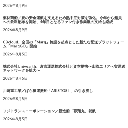
2026年8月9日
栗林商船／夏の安全運航を支えるため熱中症対策を強化。今年から船員
への飲料配布を開始、4年目となるファン付き作業服の支給も継続
2026年8月9日
CBcloud、全国の「Marq」施設を起点とした新たな配送プラットフォー
ム「MarqGO」開始
2026年8月5日
株式会社Univearth、倉吉運送株式会社と資本提携〜山陰エリアへ実運送
ネットワークを拡大〜
2026年8月5日
川崎重工業／ばら積運搬船「ARISTOS II」の引き渡し
2026年8月5日
フジトランスコーポレーション／新造船「蓉翔丸」就航
2026年8月5日