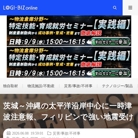
独自取材
物流施設/不動産
災害/事故/不祥事
テクノロジー/製品
茨城～沖縄の太平洋沿岸中心に一時津
波注意報、フィリピンで強い地震受け
2026.06.08 19:59:01
災害/事故/不祥事