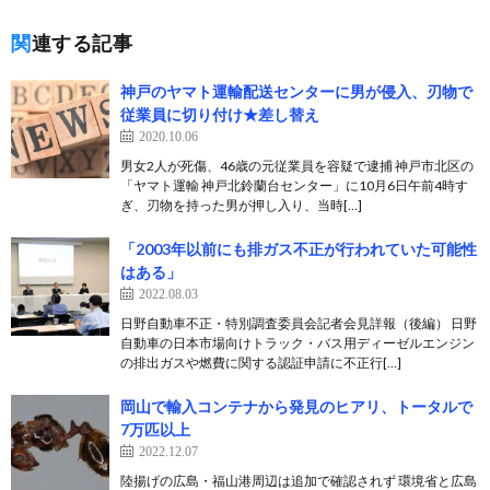
関連する記事
神戸のヤマト運輸配送センターに男が侵入、刃物で
従業員に切り付け★差し替え
2020.10.06
男女2人が死傷、46歳の元従業員を容疑で逮捕 神戸市北区の
「ヤマト運輸 神戸北鈴蘭台センター」に10月6日午前4時す
ぎ、刃物を持った男が押し入り、当時[…]
「2003年以前にも排ガス不正が行われていた可能性
はある」
2022.08.03
日野自動車不正・特別調査委員会記者会見詳報（後編） 日野
自動車の日本市場向けトラック・バス用ディーゼルエンジン
の排出ガスや燃費に関する認証申請に不正行[…]
岡山で輸入コンテナから発見のヒアリ、トータルで
7万匹以上
2022.12.07
陸揚げの広島・福山港周辺は追加で確認されず 環境省と広島