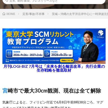
災害
,
動向/展望
,
プレスリリースなど
災害/事故/不祥事
茨城～沖縄の太平洋沿岸中心に一時津波注
HOME
月刊LOGI-BIZ 7月号は「未来を創る輸送改革」 先行企業の
生存戦略を徹底取材
宮崎市で最大30cm観測、現在は全て解除
気象庁によると、フィリピン付近で6月8日午前8時38分ごろ、マグ
ニチュード8.2と推定される強い地震が起きた。