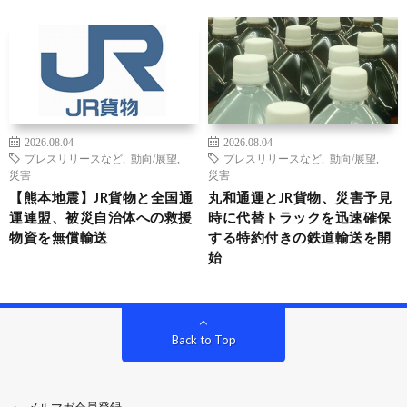
2026.08.04
2026.08.04
プレスリリースなど
,
動向/展望
,
プレスリリースなど
,
動向/展望
,
災害
災害
【熊本地震】JR貨物と全国通
丸和通運とJR貨物、災害予見
運連盟、被災自治体への救援
時に代替トラックを迅速確保
物資を無償輸送
する特約付きの鉄道輸送を開
始
Back to Top
メルマガ会員登録