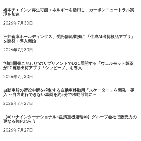
椿本チエイン／再生可能エネルギーを活用し、カーボンニュートラル実
現を加速
2026年7月30日
三井倉庫ホールディングス、受託物流業務に 「生成AI出荷検品アプリ」
を開発・導入開始
2026年7月30日
“独自開発こだわり”のサプリメントでD2C展開する「ウェルモット製薬」
がEC自動出荷アプリ「シッピーノ」を導入
2026年7月30日
自動車船の荷役中断を抑制する自動車移動用「スケーター」を開発・導
入 ～自力走行できない車両を約5分で移動可能に～
2026年7月27日
【㈱ハナインターナショナル×星清重機運輸㈱】グループ会社で販売力の
更なる強化ねらう
2026年7月27日