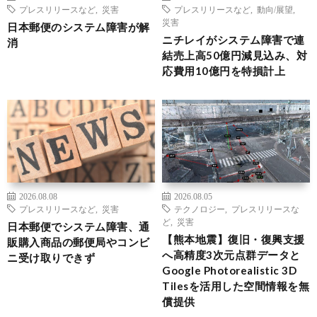
プレスリリースなど
,
災害
プレスリリースなど
,
動向/展望
,
災害
日本郵便のシステム障害が解
ニチレイがシステム障害で連
消
結売上高50億円減見込み、対
応費用10億円を特損計上
2026.08.08
2026.08.05
プレスリリースなど
,
災害
テクノロジー
,
プレスリリースな
ど
,
災害
日本郵便でシステム障害、通
【熊本地震】復旧・復興支援
販購入商品の郵便局やコンビ
へ高精度3次元点群データと
ニ受け取りできず
Google Photorealistic 3D
Tilesを活用した空間情報を無
償提供