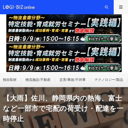
独自取材
物流施設/不動産
災害/事故/不祥事
テクノロジー/製品
【大雨】佐川、静岡県内の熱海、富士
など一部市で宅配の荷受け・配達を一
時停止