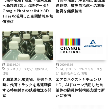
へ高精度3次元点群データと
運連盟、被災自治体への救援
Google Photorealistic 3D
物資を無償輸送
Tilesを活用した空間情報を無
償提供
2026.08.04
2026.08.03
プレスリリースなど
,
動向/展望
,
AI
,
ドローン
,
プレスリリースな
災害
ど
,
提携/合弁など
,
災害
丸和通運とJR貨物、災害予見
エアロネクストとチェンジ
時に代替トラックを迅速確保
HD、AIドローン活用した自
する特約付きの鉄道輸送を開
治体の防災体制構築支援で新
始
たに提携