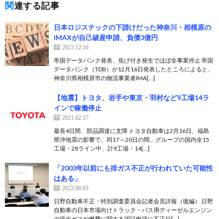
関連する記事
日本ロジステックの下請けだった神奈川・相模原の
IMAXが自己破産申請、負債3億円
2022.12.16
帝国データバンク発表、焦げ付き発生でほぼ全事業停止 帝国
データバンク（TDB）が12月16日発表したところによると、
神奈川県相模原市の物流事業者IMA[…]
【地震】トヨタ、岩手や東京・羽村など9工場14ラ
インで稼働停止
2021.02.17
最長4日間、部品調達に支障 トヨタ自動車は2月16日、福島
県沖地震の影響で、同17～20日の間、グループの国内全15
工場・28ライン中、計9工場・14[…]
「2003年以前にも排ガス不正が行われていた可能性
はある」
2022.08.03
日野自動車不正・特別調査委員会記者会見詳報（後編） 日野
自動車の日本市場向けトラック・バス用ディーゼルエンジン
の排出ガスや燃費に関する認証申請に不正行[…]