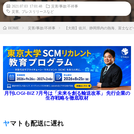
2021.07.03 17:01:48
災害/事故/不祥事
災害
,
プレスリリースなど
災害/事故/不祥事
【大雨】佐川、静岡県内の熱海、富士など
HOME
月刊LOGI-BIZ 7月号は「未来を創る輸送改革」 先行企業の
生存戦略を徹底取材
ヤマトも配送に遅れ