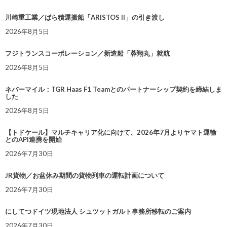
川崎重工業／ばら積運搬船「ARISTOS II」の引き渡し
2026年8月5日
フジトランスコーポレーション／新造船「蓉翔丸」就航
2026年8月5日
ネバーマイル：TGR Haas F1 Teamとのパートナーシップ契約を締結しま
した
2026年8月5日
【トドケール】マルチキャリア化に向けて、2026年7月よりヤマト運輸
とのAPI連携を開始
2026年7月30日
JR貨物／お盆休み期間の貨物列車の運転計画について
2026年7月30日
にしてつドイツ現地法人 シュツットガルト事務所移転のご案内
2026年7月30日