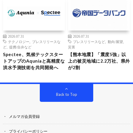
2026.07.31
2026.07.31
テクノロジー
,
プレスリリースな
プレスリリースなど
,
動向/展望
,
ど
,
提携/合弁など
災害
Spectee、気候テックスター
【熊本地震】「震度5強」以
トアップのAquniaと高精度な
上の被災地域に2.2万社、県外
洪水予測技術を共同開発へ
が2割
Back to Top
メルマガ会員登録
プライバシーポリシー