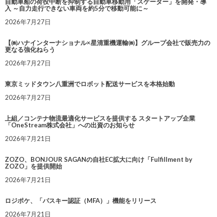
自動車船の荷役中断を抑制する自動車移動用「スケーター」を開発・導
入 ～自力走行できない車両を約5分で移動可能に～
2026年7月27日
【㈱ハナインターナショナル×星清重機運輸㈱】グループ会社で販売力の
更なる強化ねらう
2026年7月27日
東京ミッドタウン八重洲でロボット配送サービスを本格始動
2026年7月27日
上組／コンテナ物流最適化サービスを提供する スタートアップ企業
「OneStream株式会社」への出資のお知らせ
2026年7月21日
ZOZO、BONJOUR SAGANの自社EC拡大に向け「Fulfillment by
ZOZO」を提供開始
2026年7月21日
ロジポケ、「パスキー認証（MFA）」機能をリリース
2026年7月21日