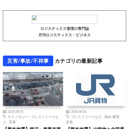
ロジスティクス管理の専門誌
月刊ロジスティクス・ビジネス
災害/事故/不祥事
カテゴリの最新記事
2026.08.05
2026.08.04
テクノロジー
,
プレスリリースな
プレスリリースなど
,
動向/展望
,
ど
,
災害
災害
【熊本地震】復旧・復興支援
【熊本地震】JR貨物と全国通