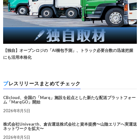
【独自】オープンロジの「AI梱包予測」、トラック必要台数の迅速把握
にも活用本格化
プレスリリースまとめてチェック
CBcloud、全国の「Marq」施設を起点とした新たな配送プラットフォー
ム「MarqGO」開始
2026年8月5日
株式会社Univearth、倉吉運送株式会社と資本提携〜山陰エリアへ実運送
ネットワークを拡大〜
2026年8月5日