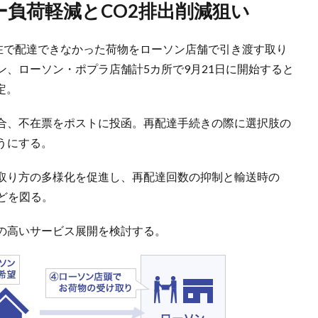
ー負荷軽減とCO2排出削減狙い
不在で配達できなかった荷物をローソン店舗で引き渡す取り
、ローソン・ポプラ店舗計5カ所で9月21日に開始すると
定。
合、不在票をポストに投函。再配達手続きの際に選択肢の
うにする。
取り方の多様化を促進し、再配達回数の抑制と輸送時の
どを図る。
の高いサービス展開を検討する。