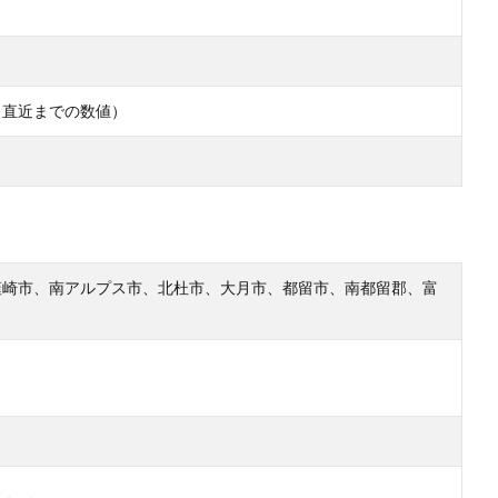
0日（直近までの数値）
韮崎市、南アルプス市、北杜市、大月市、都留市、南都留郡、富