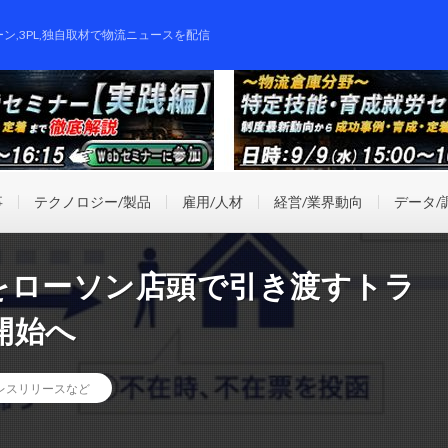
ーン,3PL,独自取材で物流ニュースを配信
事
テクノロジー/製品
雇用/人材
経営/業界動向
データ/
をローソン店頭で引き渡すトラ
開始へ
レスリリースなど