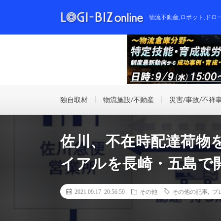
物流不動産,ロボット,ドロ
独自取材
物流施設/不動産
災害/事故/不祥
佐川、不在時配達荷物
イアルを長崎・五島で
2021.09.17 20:56:59
その他
その他の記事
,
プ