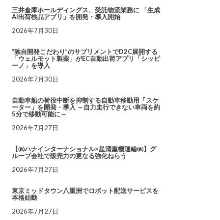
三井倉庫ホールディングス、受託物流業務に 「生成
AI出荷検品アプリ」を開発・導入開始
2026年7月30日
“独自開発こだわり”のサプリメントでD2C展開する
「ウェルモット製薬」がEC自動出荷アプリ「シッピ
ーノ」を導入
2026年7月30日
自動車船の荷役中断を抑制する自動車移動用「スケ
ーター」を開発・導入 ～自力走行できない車両を約
5分で移動可能に～
2026年7月27日
【㈱ハナインターナショナル×星清重機運輸㈱】グ
ループ会社で販売力の更なる強化ねらう
2026年7月27日
東京ミッドタウン八重洲でロボット配送サービスを
本格始動
2026年7月27日