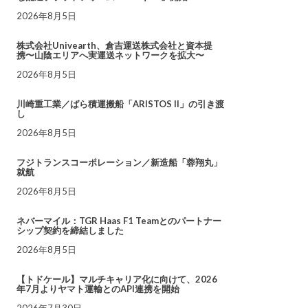
2026年8月5日
株式会社Univearth、倉吉運送株式会社と資本提
携〜山陰エリアへ実運送ネットワークを拡大〜
2026年8月5日
川崎重工業／ばら積運搬船「ARISTOS II」の引き渡
し
2026年8月5日
フジトランスコーポレーション／新造船「蓉翔丸」
就航
2026年8月5日
ネバーマイル：TGR Haas F1 Teamとのパートナー
シップ契約を締結しました
2026年8月5日
【トドケール】マルチキャリア化に向けて、2026
年7月よりヤマト運輸とのAPI連携を開始
2026年7月30日