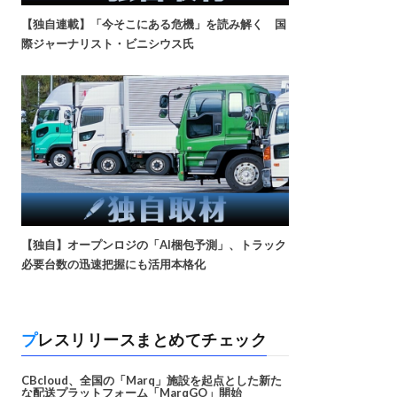
【独自連載】「今そこにある危機」を読み解く 国
際ジャーナリスト・ビニシウス氏
【独自】オープンロジの「AI梱包予測」、トラック
必要台数の迅速把握にも活用本格化
プレスリリースまとめてチェック
CBcloud、全国の「Marq」施設を起点とした新た
な配送プラットフォーム「MarqGO」開始