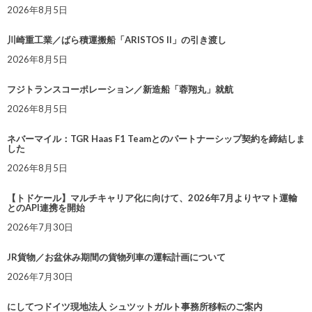
2026年8月5日
川崎重工業／ばら積運搬船「ARISTOS II」の引き渡し
2026年8月5日
フジトランスコーポレーション／新造船「蓉翔丸」就航
2026年8月5日
ネバーマイル：TGR Haas F1 Teamとのパートナーシップ契約を締結しま
した
2026年8月5日
【トドケール】マルチキャリア化に向けて、2026年7月よりヤマト運輸
とのAPI連携を開始
2026年7月30日
JR貨物／お盆休み期間の貨物列車の運転計画について
2026年7月30日
にしてつドイツ現地法人 シュツットガルト事務所移転のご案内