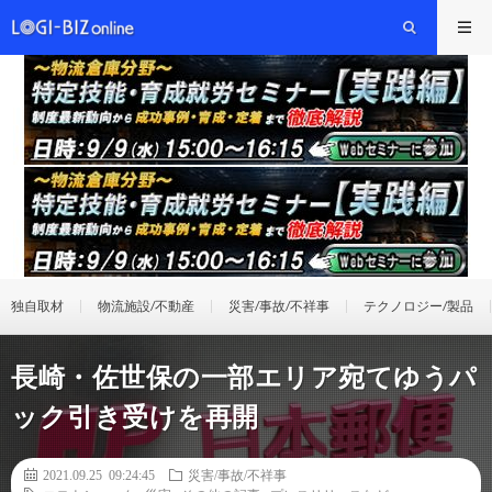
独自取材
物流施設/不動産
災害/事故/不祥事
テクノロジー/製品
長崎・佐世保の一部エリア宛てゆうパ
ック引き受けを再開
2021.09.25 09:24:45
災害/事故/不祥事