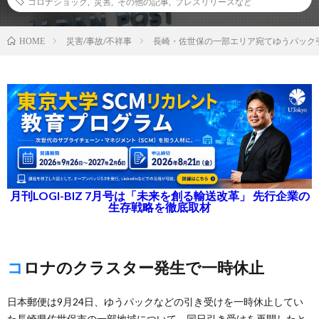
コロナショック
,
災害
,
その他の記事
,
プレスリリースなど
災害/事故/不祥事
長崎・佐世保の一部エリア宛てゆうパック
HOME
月刊LOGI-BIZ 7月号は「未来を創る輸送改革」 先行企業の
生存戦略を徹底取材
コロナのクラスター発生で一時休止
日本郵便は9月24日、ゆうパックなどの引き受けを一時休止してい
た長崎県佐世保市の一部地域について、同日引き受けを再開したと