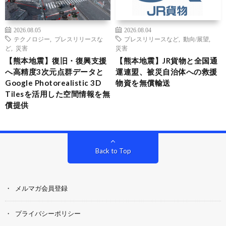
2026.08.05
2026.08.04
テクノロジー
,
プレスリリースな
プレスリリースなど
,
動向/展望
,
ど
,
災害
災害
【熊本地震】復旧・復興支援
【熊本地震】JR貨物と全国通
へ高精度3次元点群データと
運連盟、被災自治体への救援
Google Photorealistic 3D
物資を無償輸送
Tilesを活用した空間情報を無
償提供
Back to Top
メルマガ会員登録
プライバシーポリシー