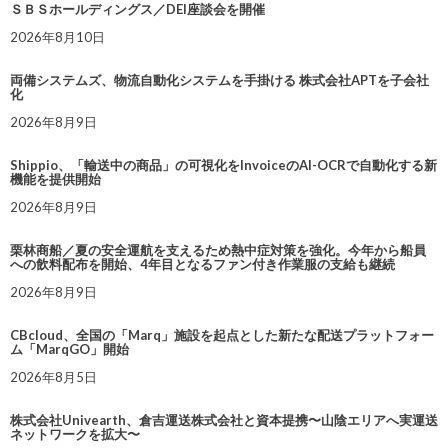
ＳＢＳホールディングス／DEI座談会を開催
2026年8月10日
両備システムズ、物流自動化システムを手掛ける 株式会社APTを子会社
化
2026年8月9日
Shippio、「輸送中の商品」の可視化をInvoiceのAI-OCRで自動化する新
機能を提供開始
2026年8月9日
栗林商船／夏の安全運航を支えるため熱中症対策を強化。今年から船員
への飲料配布を開始、4年目となるファン付き作業服の支給も継続
2026年8月9日
CBcloud、全国の「Marq」施設を起点とした新たな配送プラットフォー
ム「MarqGO」開始
2026年8月5日
株式会社Univearth、倉吉運送株式会社と資本提携〜山陰エリアへ実運送
ネットワークを拡大〜