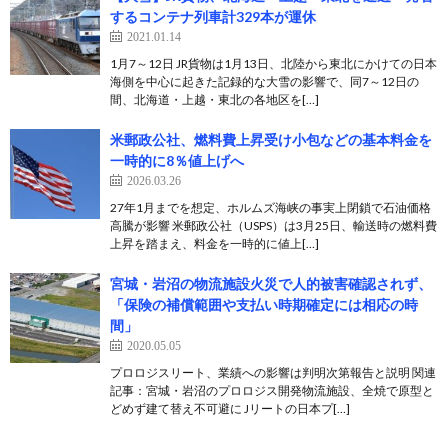
するコンテナ列車計329本が運休
2021.01.14
1月7～12日 JR貨物は1月13日、北陸から東北にかけての日本
海側を中心に起きた記録的な大雪の影響で、同7～12日の
間、北海道・上越・東北の各地区を[…]
米郵政公社、燃料費上昇受け小包などの基本料金を
一時的に8％値上げへ
2026.03.26
27年1月までを想定、ホルムズ海峡の事実上閉鎖で石油価格
高騰が影響 米郵政公社（USPS）は3月25日、輸送時の燃料費
上昇を踏まえ、料金を一時的に値上[…]
宮城・岩沼の物流施設火災で人的被害確認されず、
「保険の補償範囲や支払い時期確定には相応の時
間」
2020.05.05
プロロジスリート、業績への影響は判明次第報告と説明 関連
記事：宮城・岩沼のプロロジス開発物流施設、全焼で原型と
どめず建て替え不可避に Jリートの日本プ[…]