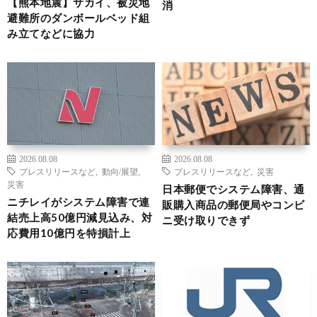
【熊本地震】サカイ、被災地
消
避難所のダンボールベッド組
み立てなどに協力
2026.08.08
2026.08.08
プレスリリースなど
,
動向/展望
,
プレスリリースなど
,
災害
災害
日本郵便でシステム障害、通
ニチレイがシステム障害で連
販購入商品の郵便局やコンビ
結売上高50億円減見込み、対
ニ受け取りできず
応費用10億円を特損計上