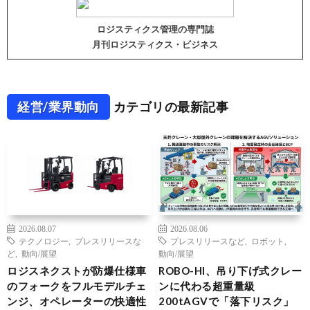
ロジスティクス管理の専門誌
月刊ロジスティクス・ビジネス
経営/業界動向
カテゴリの最新記事
2026.08.07
2026.08.06
テクノロジー
,
プレスリリースな
プレスリリースなど
,
ロボット
,
ど
,
動向/展望
動向/展望
ロジスネクストが防爆仕様車
ROBO-HI、吊り下げ式クレー
のフォークをフルモデルチェ
ンに代わる超重量級
ンジ、オペレーターの快適性
200tAGVで「落下リスク」