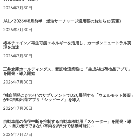
2026年7月30日
JAL／2026年8月前半 燃油サーチャージ適用額のお知らせ(変更)
2026年7月30日
椿本チエイン／再生可能エネルギーを活用し、カーボンニュートラル実
現を加速
2026年7月30日
三井倉庫ホールディングス、受託物流業務に 「生成AI出荷検品アプリ」
を開発・導入開始
2026年7月30日
“独自開発こだわり”のサプリメントでD2C展開する「ウェルモット製薬」
がEC自動出荷アプリ「シッピーノ」を導入
2026年7月30日
自動車船の荷役中断を抑制する自動車移動用「スケーター」を開発・導
入 ～自力走行できない車両を約5分で移動可能に～
2026年7月27日