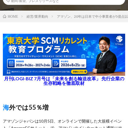
動向/展望
,
プレスリリースなど
経営/業界動向
アマゾン、20年は日本で中小事業者が5億点
HOME
月刊LOGI-BIZ 7月号は「未来を創る輸送改革」 先行企業の
生存戦略を徹底取材
海外では55％増
アマゾンジャパンは10月5日、オンラインで開催した大規模イベン
ト「AmazonECサミット」で、アマゾンのインターネット通販に出