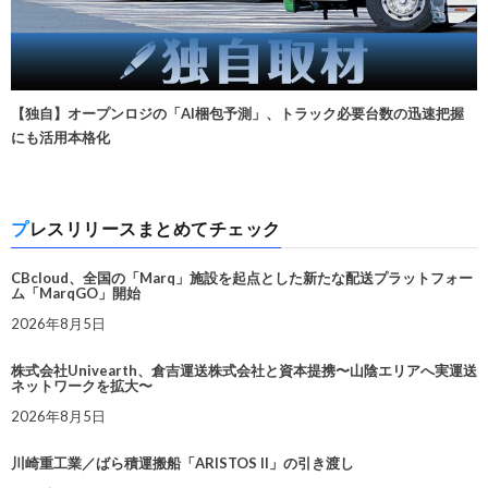
【独自】オープンロジの「AI梱包予測」、トラック必要台数の迅速把握
にも活用本格化
プレスリリースまとめてチェック
CBcloud、全国の「Marq」施設を起点とした新たな配送プラットフォー
ム「MarqGO」開始
2026年8月5日
株式会社Univearth、倉吉運送株式会社と資本提携〜山陰エリアへ実運送
ネットワークを拡大〜
2026年8月5日
川崎重工業／ばら積運搬船「ARISTOS II」の引き渡し