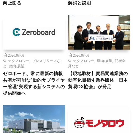
向上図る
解消と説明
2026.08.06
2026.08.06
テクノロジー
,
プレスリリースな
テクノロジー
,
動向/展望
,
記者会
ど
,
動向/展望
見など
ゼロボード、常に最新の情報
【現地取材】貿易関連業務の
共有が可能な“動的サプライヤ
効率化目指す業界団体「日本
ー管理”実現する新システムの
貿易DX協会」が発足
提供開始へ