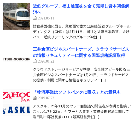
近鉄グループ、福山通運株を全て売却し資本関係解
消へ
2021.05.11
財務基盤強化図る、業務面で協力は継続 近鉄グループホール
ディングス（GHD）は5月11日、同社と近畿日本鉄道、近鉄
バス、近鉄リテーリングのグループ4社[…]
三井倉庫ビジネスパートナーズ、クラウドサービス
の情報セキュリティーに関する国際規格認証取得
2026.01.22
クラウドストレージサービスが準拠、安全性アピール図る 三
井倉庫ビジネスパートナーズは1月21日、クラウドサービス
の提供・利用に関する情報セキュリティー[…]
「物流事業はソフトバンクに吸収」との意見も
2019.07.22
アスクル、昨年11月のヤフー側協議で関係者が表明と指摘 ア
スクルは7月22日、ヤフーとの資本・業務提携解消に関して
岩田彰一郎社長兼CEO（最高経営責任[…]