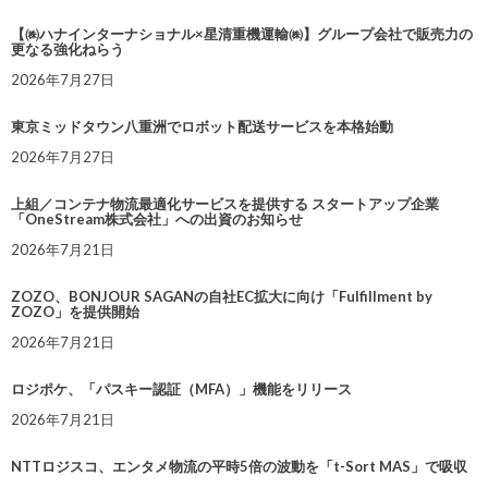
【㈱ハナインターナショナル×星清重機運輸㈱】グループ会社で販売力の
更なる強化ねらう
2026年7月27日
東京ミッドタウン八重洲でロボット配送サービスを本格始動
2026年7月27日
上組／コンテナ物流最適化サービスを提供する スタートアップ企業
「OneStream株式会社」への出資のお知らせ
2026年7月21日
ZOZO、BONJOUR SAGANの自社EC拡大に向け「Fulfillment by
ZOZO」を提供開始
2026年7月21日
ロジポケ、「パスキー認証（MFA）」機能をリリース
2026年7月21日
NTTロジスコ、エンタメ物流の平時5倍の波動を「t-Sort MAS」で吸収