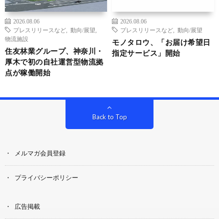
2026.08.06
2026.08.06
プレスリリースなど
,
動向/展望
,
プレスリリースなど
,
動向/展望
物流施設
モノタロウ、「お届け希望日
住友林業グループ、神奈川・
指定サービス」開始
厚木で初の自社運営型物流拠
点が稼働開始
Back to Top
メルマガ会員登録
プライバシーポリシー
広告掲載