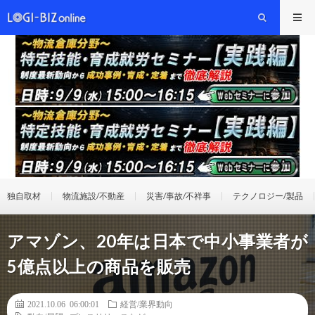
独自取材
物流施設/不動産
災害/事故/不祥事
テクノロジー/製品
アマゾン、20年は日本で中小事業者が
5億点以上の商品を販売
2021.10.06 06:00:01
経営/業界動向