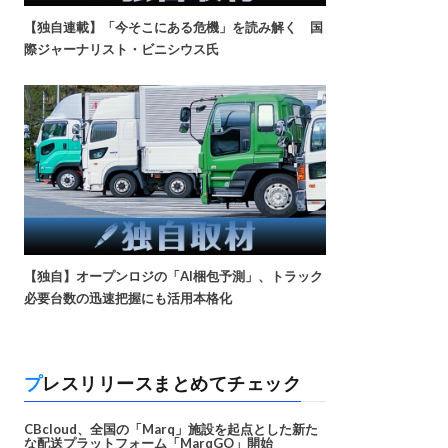
【独自連載】「今そこにある危機」を読み解く 国
際ジャーナリスト・ビニシウス氏
【独自】オープンロジの「AI梱包予測」、トラック
必要台数の迅速把握にも活用本格化
プレスリリースまとめてチェック
CBcloud、全国の「Marq」施設を起点とした新た
な配送プラットフォーム「MarqGO」開始