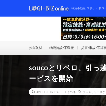
物流不動産,ロボット,ドロ
独自取材
物流施設/不動産
災害/事故/不祥
soucoとリベロ、引
ービスを開始
2021.11.01 15:18:41
その他
プレスリリースな