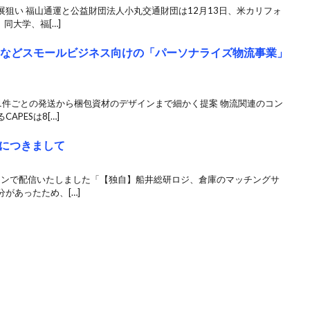
狙い 福山通運と公益財団法人小丸交通財団は12月13日、米カリフォ
同大学、福[…]
2Cなどスモールビジネス向けの「パーソナライズ物流事業」
1件ごとの発送から梱包資材のデザインまで細かく提案 物流関連のコン
PESは8[…]
につきまして
ラインで配信いたしました「【独自】船井総研ロジ、倉庫のマッチングサ
があったため、[…]