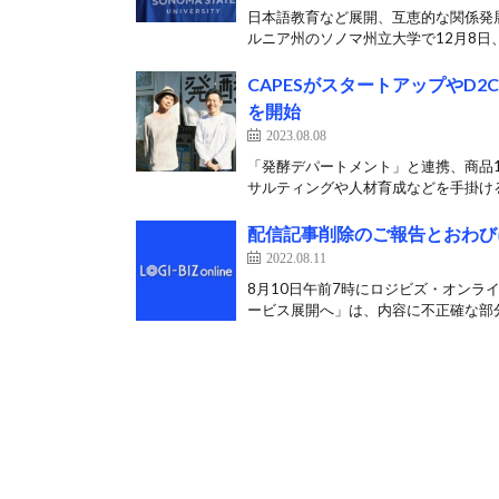
日本語教育など展開、互恵的な関係発展
ルニア州のソノマ州立大学で12月8日、
CAPESがスタートアップやD
を開始
2023.08.08
「発酵デパートメント」と連携、商品
サルティングや人材育成などを手掛けるCA
配信記事削除のご報告とおわび
2022.08.11
8月10日午前7時にロジビズ・オン
ービス展開へ」は、内容に不正確な部分