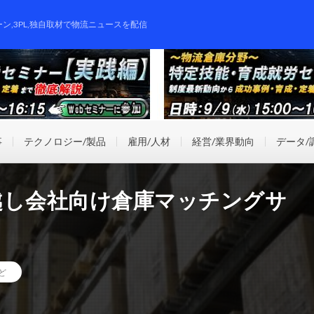
ーン,3PL,独自取材で物流ニュースを配信
事
テクノロジー/製品
雇用/人材
経営/業界動向
データ/
っ越し会社向け倉庫マッチングサ
ど