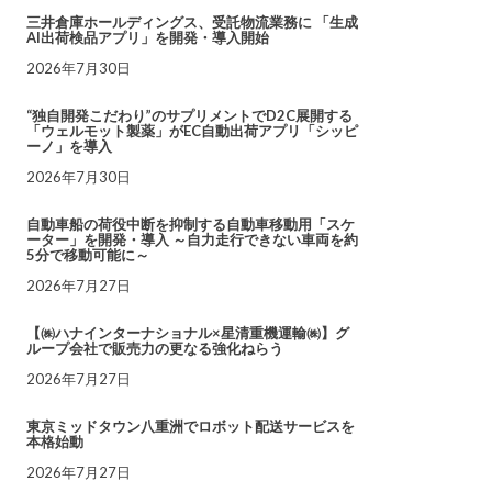
三井倉庫ホールディングス、受託物流業務に 「生成
AI出荷検品アプリ」を開発・導入開始
2026年7月30日
“独自開発こだわり”のサプリメントでD2C展開する
「ウェルモット製薬」がEC自動出荷アプリ「シッピ
ーノ」を導入
2026年7月30日
自動車船の荷役中断を抑制する自動車移動用「スケ
ーター」を開発・導入 ～自力走行できない車両を約
5分で移動可能に～
2026年7月27日
【㈱ハナインターナショナル×星清重機運輸㈱】グ
ループ会社で販売力の更なる強化ねらう
2026年7月27日
東京ミッドタウン八重洲でロボット配送サービスを
本格始動
2026年7月27日