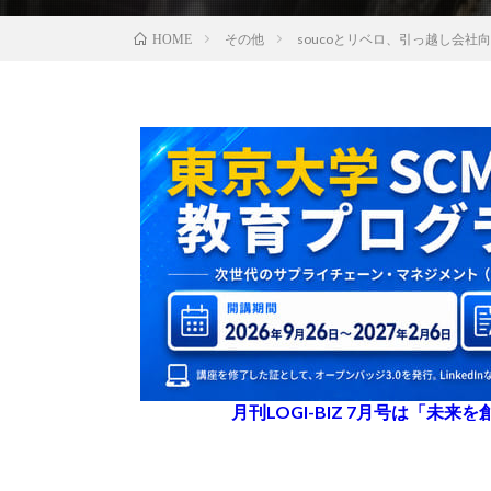
その他
soucoとリベロ、引っ越し会
HOME
月刊LOGI-BIZ 7月号は「未