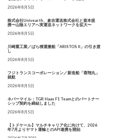
2026年8月5日
株式会社Univearth、倉吉運送株式会社と資本提
携〜山陰エリアへ実運送ネットワークを拡大〜
2026年8月5日
川崎重工業／ばら積運搬船「ARISTOS II」の引き渡
し
2026年8月5日
フジトランスコーポレーション／新造船「蓉翔丸」
就航
2026年8月5日
ネバーマイル：TGR Haas F1 Teamとのパートナー
シップ契約を締結しました
2026年8月5日
【トドケール】マルチキャリア化に向けて、2026
年7月よりヤマト運輸とのAPI連携を開始
2026年7月30日