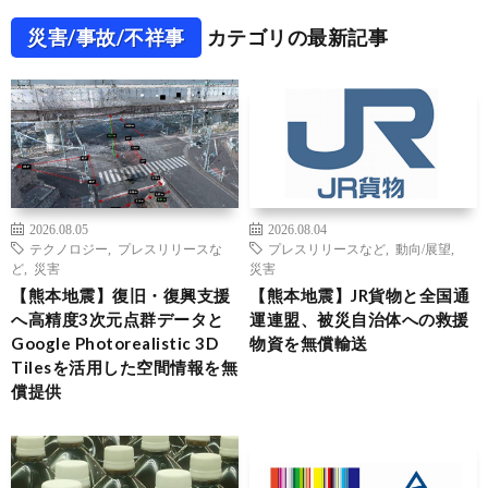
災害/事故/不祥事
カテゴリの最新記事
2026.08.05
2026.08.04
テクノロジー
,
プレスリリースな
プレスリリースなど
,
動向/展望
,
ど
,
災害
災害
【熊本地震】復旧・復興支援
【熊本地震】JR貨物と全国通
へ高精度3次元点群データと
運連盟、被災自治体への救援
Google Photorealistic 3D
物資を無償輸送
Tilesを活用した空間情報を無
償提供