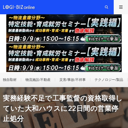
独自取材
物流施設/不動産
災害/事故/不祥事
テクノロジー/製品
実務経験不足で工事監督の資格取得し
ていた大和ハウスに22日間の営業停
止処分