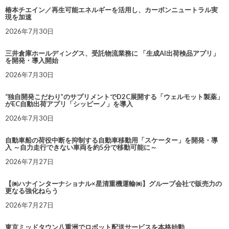
椿本チエイン／再生可能エネルギーを活用し、カーボンニュートラル実
現を加速
2026年7月30日
三井倉庫ホールディングス、受託物流業務に 「生成AI出荷検品アプリ」
を開発・導入開始
2026年7月30日
“独自開発こだわり”のサプリメントでD2C展開する「ウェルモット製薬」
がEC自動出荷アプリ「シッピーノ」を導入
2026年7月30日
自動車船の荷役中断を抑制する自動車移動用「スケーター」を開発・導
入 ～自力走行できない車両を約5分で移動可能に～
2026年7月27日
【㈱ハナインターナショナル×星清重機運輸㈱】グループ会社で販売力の
更なる強化ねらう
2026年7月27日
東京ミッドタウン八重洲でロボット配送サービスを本格始動