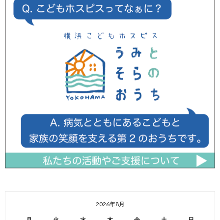
2026年8月
月
火
水
木
金
土
日