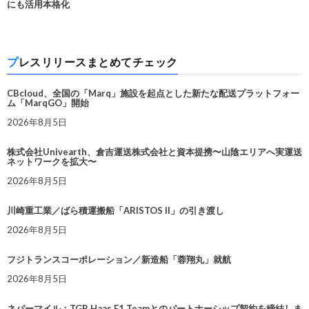
にも活用本格化
プレスリリースまとめてチェック
CBcloud、全国の「Marq」施設を起点とした新たな配送プラットフォー
ム「MarqGO」開始
2026年8月5日
株式会社Univearth、倉吉運送株式会社と資本提携〜山陰エリアへ実運送
ネットワークを拡大〜
2026年8月5日
川崎重工業／ばら積運搬船「ARISTOS II」の引き渡し
2026年8月5日
フジトランスコーポレーション／新造船「蓉翔丸」就航
2026年8月5日
ネバーマイル：TGR Haas F1 Teamとのパートナーシップ契約を締結しま