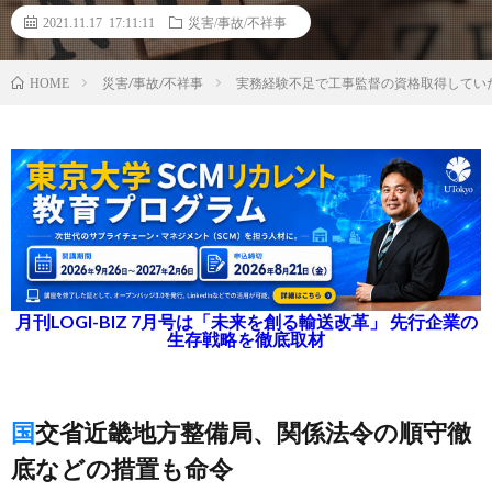
2021.11.17 17:11:11
災害/事故/不祥事
災害/事故/不祥事
実務経験不足で工事監督の資格取得してい
HOME
月刊LOGI-BIZ 7月号は「未来を創る輸送改革」 先行企業の
生存戦略を徹底取材
国交省近畿地方整備局、関係法令の順守徹
底などの措置も命令