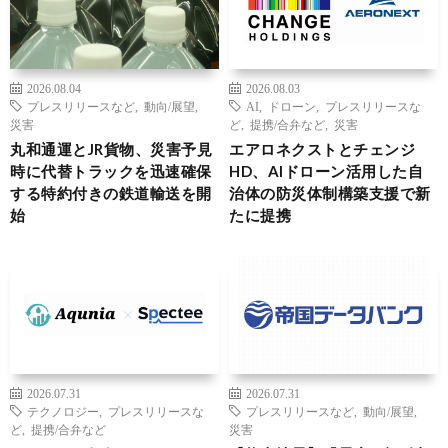
2026.08.04
2026.08.03
プレスリリースなど
,
動向/展望
,
AI
,
ドローン
,
プレスリリースな
災害
ど
,
提携/合弁など
,
災害
丸和通運とJR貨物、災害予見
エアロネクストとチェンジ
時に代替トラックを迅速確保
HD、AIドローン活用した自
する特約付きの鉄道輸送を開
治体の防災体制構築支援で新
始
たに提携
2026.07.31
2026.07.31
テクノロジー
,
プレスリリースな
プレスリリースなど
,
動向/展望
,
ど
,
提携/合弁など
災害