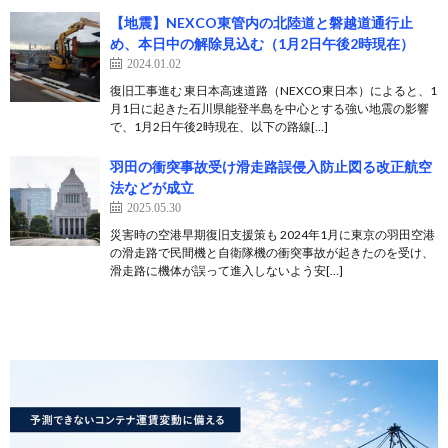
【地震】NEXCO東管内の北陸道と磐越道通行止
め、本日中の解除見込む（1月2日午後2時現在）
2024.01.02
復旧工事進む 東日本高速道路（NEXCO東日本）によると、1
月1日に起きた石川県能登半島を中心とする強い地震の影響
で、1月2日午後2時現在、以下の路線[…]
羽田の衝突事故受け滑走路誤侵入防止図る改正航空
法などが成立
2025.05.30
災害時の空港早期復旧支援策も 2024年1月に東京の羽田空港
の滑走路で民間機と自衛隊機の衝突事故が起きたのを受け、
滑走路に機体が誤って進入しないよう安[…]