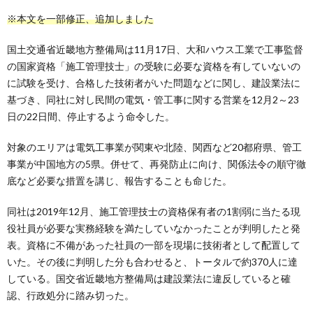
※本文を一部修正、追加しました
国土交通省近畿地方整備局は11月17日、大和ハウス工業で工事監督
の国家資格「施工管理技士」の受験に必要な資格を有していないの
に試験を受け、合格した技術者がいた問題などに関し、建設業法に
基づき、同社に対し民間の電気・管工事に関する営業を12月2～23
日の22日間、停止するよう命令した。
対象のエリアは電気工事業が関東や北陸、関西など20都府県、管工
事業が中国地方の5県。併せて、再発防止に向け、関係法令の順守徹
底など必要な措置を講じ、報告することも命じた。
同社は2019年12月、施工管理技士の資格保有者の1割弱に当たる現
役社員が必要な実務経験を満たしていなかったことが判明したと発
表。資格に不備があった社員の一部を現場に技術者として配置して
いた。その後に判明した分も合わせると、トータルで約370人に達
している。国交省近畿地方整備局は建設業法に違反していると確
認、行政処分に踏み切った。