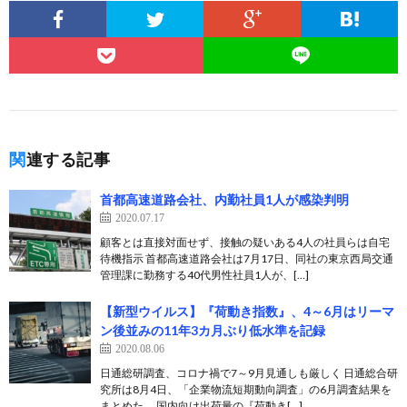
関連する記事
首都高速道路会社、内勤社員1人が感染判明
2020.07.17
顧客とは直接対面せず、接触の疑いある4人の社員らは自宅
待機指示 首都高速道路会社は7月17日、同社の東京西局交通
管理課に勤務する40代男性社員1人が、[…]
【新型ウイルス】『荷動き指数』、4～6月はリーマ
ン後並みの11年3カ月ぶり低水準を記録
2020.08.06
日通総研調査、コロナ禍で7～9月見通しも厳しく 日通総合研
究所は8月4日、「企業物流短期動向調査」の6月調査結果を
まとめた。 国内向け出荷量の『荷動き[…]