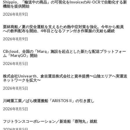
Shippio、「輸送中の商品」の可視化をInvoiceのAI-OCRで自動化する新
機能を提供開始
2026年8月9日
栗林商船／夏の安全運航を支えるため熱中症対策を強化。今年から船員
への飲料配布を開始、4年目となるファン付き作業服の支給も継続
2026年8月9日
CBcloud、全国の「Marq」施設を起点とした新たな配送プラットフォー
ム「MarqGO」開始
2026年8月5日
株式会社Univearth、倉吉運送株式会社と資本提携〜山陰エリアへ実運送
ネットワークを拡大〜
2026年8月5日
川崎重工業／ばら積運搬船「ARISTOS II」の引き渡し
2026年8月5日
フジトランスコーポレーション／新造船「蓉翔丸」就航
2026年8月5日