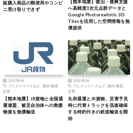
【熊本地震】復旧・復興支援
販購入商品の郵便局やコンビ
へ高精度3次元点群データと
ニ受け取りできず
Google Photorealistic 3D
Tilesを活用した空間情報を無
償提供
2026.08.04
2026.08.04
プレスリリースなど
,
動向/展望
,
プレスリリースなど
,
動向/展望
,
災害
災害
【熊本地震】JR貨物と全国通
丸和通運とJR貨物、災害予見
運連盟、被災自治体への救援
時に代替トラックを迅速確保
物資を無償輸送
する特約付きの鉄道輸送を開
始