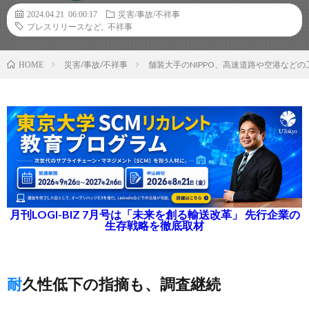
2024.04.21 06:00:17
災害/事故/不祥事
プレスリリースなど
,
不祥事
災害/事故/不祥事
舗装大手のNIPPO、高速道路や空港など
HOME
月刊LOGI-BIZ 7月号は「未来を創る輸送改革」 先行企業の
生存戦略を徹底取材
耐久性低下の指摘も、調査継続