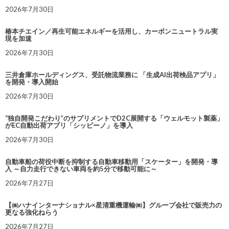
2026年7月30日
椿本チエイン／再生可能エネルギーを活用し、カーボンニュートラル実
現を加速
2026年7月30日
三井倉庫ホールディングス、受託物流業務に 「生成AI出荷検品アプリ」
を開発・導入開始
2026年7月30日
“独自開発こだわり”のサプリメントでD2C展開する「ウェルモット製薬」
がEC自動出荷アプリ「シッピーノ」を導入
2026年7月30日
自動車船の荷役中断を抑制する自動車移動用「スケーター」を開発・導
入 ～自力走行できない車両を約5分で移動可能に～
2026年7月27日
【㈱ハナインターナショナル×星清重機運輸㈱】グループ会社で販売力の
更なる強化ねらう
2026年7月27日