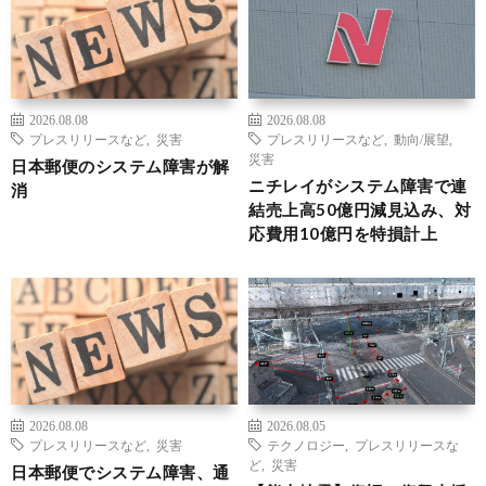
2026.08.08
2026.08.08
プレスリリースなど
,
災害
プレスリリースなど
,
動向/展望
,
災害
日本郵便のシステム障害が解
ニチレイがシステム障害で連
消
結売上高50億円減見込み、対
応費用10億円を特損計上
2026.08.08
2026.08.05
プレスリリースなど
,
災害
テクノロジー
,
プレスリリースな
ど
,
災害
日本郵便でシステム障害、通