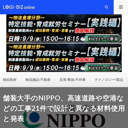
独自取材
物流施設/不動産
災害/事故/不祥事
テクノロジー/製品
舗装大手のNIPPO、高速道路や空港な
どの工事21件で設計と異なる材料使用
と発表