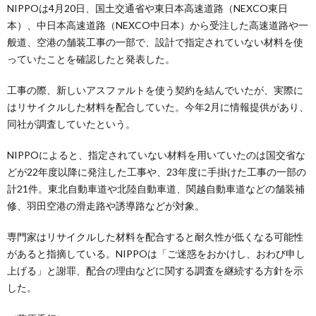
NIPPOは4月20日、国土交通省や東日本高速道路（NEXCO東日
本）、中日本高速道路（NEXCO中日本）から受注した高速道路や一
般道、空港の舗装工事の一部で、設計で指定されていない材料を使
っていたことを確認したと発表した。
工事の際、新しいアスファルトを使う契約を結んでいたが、実際に
はリサイクルした材料を配合していた。今年2月に情報提供があり、
同社が調査していたという。
NIPPOによると、指定されていない材料を用いていたのは国交省な
どが22年度以降に発注した工事や、23年度に手掛けた工事の一部の
計21件。東北自動車道や北陸自動車道、関越自動車道などの舗装補
修、羽田空港の滑走路や誘導路などが対象。
専門家はリサイクルした材料を配合すると耐久性が低くなる可能性
があると指摘している。NIPPOは「ご迷惑をおかけし、おわび申し
上げる」と謝罪、配合の理由などに関する調査を継続する方針を示
した。