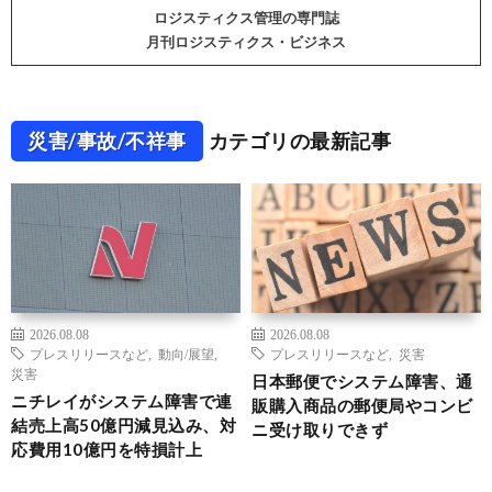
ロジスティクス管理の専門誌
月刊ロジスティクス・ビジネス
災害/事故/不祥事
カテゴリの最新記事
2026.08.08
2026.08.08
プレスリリースなど
,
動向/展望
,
プレスリリースなど
,
災害
災害
日本郵便でシステム障害、通
ニチレイがシステム障害で連
販購入商品の郵便局やコンビ
結売上高50億円減見込み、対
ニ受け取りできず
応費用10億円を特損計上