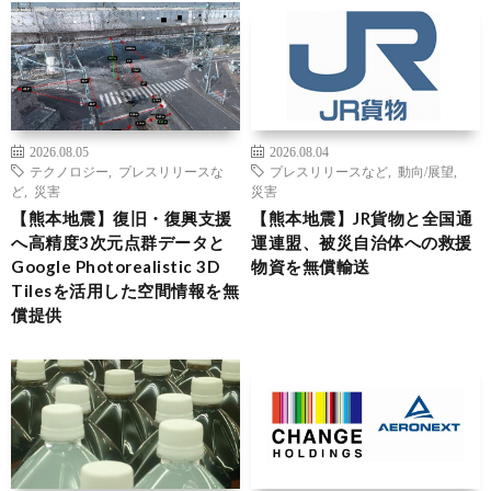
2026.08.05
2026.08.04
テクノロジー
,
プレスリリースな
プレスリリースなど
,
動向/展望
,
ど
,
災害
災害
【熊本地震】復旧・復興支援
【熊本地震】JR貨物と全国通
へ高精度3次元点群データと
運連盟、被災自治体への救援
Google Photorealistic 3D
物資を無償輸送
Tilesを活用した空間情報を無
償提供