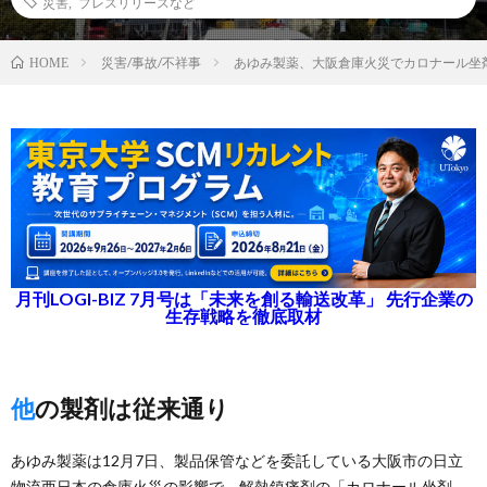
災害
,
プレスリリースなど
災害/事故/不祥事
あゆみ製薬、大阪倉庫火災でカロナール坐
HOME
月刊LOGI-BIZ 7月号は「未来を創る輸送改革」 先行企業の
生存戦略を徹底取材
他の製剤は従来通り
あゆみ製薬は12月7日、製品保管などを委託している大阪市の日立
物流西日本の倉庫火災の影響で、解熱鎮痛剤の「カロナール坐剤