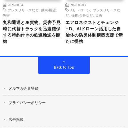
2026.08.04
2026.08.03
プレスリリースなど
,
動向/展望
,
AI
,
ドローン
,
プレスリリースな
災害
ど
,
提携/合弁など
,
災害
丸和通運とJR貨物、災害予見
エアロネクストとチェンジ
時に代替トラックを迅速確保
HD、AIドローン活用した自
する特約付きの鉄道輸送を開
治体の防災体制構築支援で新
始
たに提携
Back to Top
メルマガ会員登録
プライバシーポリシー
広告掲載