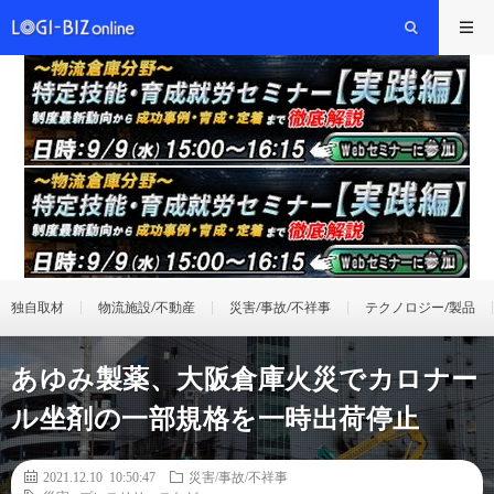
独自取材
物流施設/不動産
災害/事故/不祥事
テクノロジー/製品
あゆみ製薬、大阪倉庫火災でカロナー
ル坐剤の一部規格を一時出荷停止
2021.12.10 10:50:47
災害/事故/不祥事