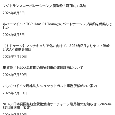
フジトランスコーポレーション／新造船「蓉翔丸」就航
2026年8月5日
ネバーマイル：TGR Haas F1 Teamとのパートナーシップ契約を締結しま
した
2026年8月5日
【トドケール】マルチキャリア化に向けて、2026年7月よりヤマト運輸
とのAPI連携を開始
2026年7月30日
JR貨物／お盆休み期間の貨物列車の運転計画について
2026年7月30日
にしてつドイツ現地法人 シュツットガルト事務所移転のご案内
2026年7月30日
NCA／日本発国際航空貨物燃油サーチャージ適用額のお知らせ（2026年
8月1日適用 改定）
2026年7月30日