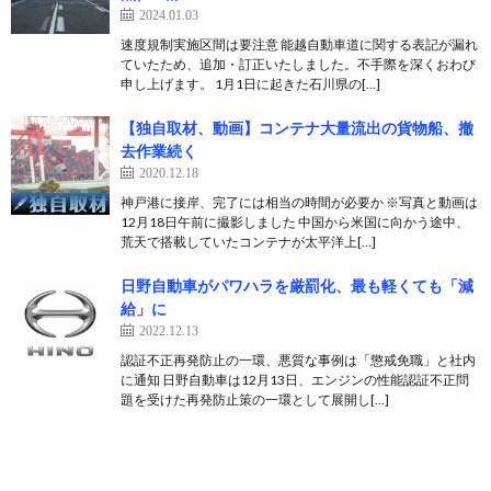
2024.01.03
速度規制実施区間は要注意 能越自動車道に関する表記が漏れ
ていたため、追加・訂正いたしました。不手際を深くおわび
申し上げます。 1月1日に起きた石川県の[…]
【独自取材、動画】コンテナ大量流出の貨物船、撤
去作業続く
2020.12.18
神戸港に接岸、完了には相当の時間が必要か ※写真と動画は
12月18日午前に撮影しました 中国から米国に向かう途中、
荒天で搭載していたコンテナが太平洋上[…]
日野自動車がパワハラを厳罰化、最も軽くても「減
給」に
2022.12.13
認証不正再発防止の一環、悪質な事例は「懲戒免職」と社内
に通知 日野自動車は12月13日、エンジンの性能認証不正問
題を受けた再発防止策の一環として展開し[…]