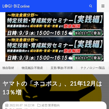
独自取材
物流施設/不動産
災害/事故/不祥事
テクノロジー/製品
ヤマトの「ネコポス」、21年12月は
13％増
2022.01.07 16:22:58
経営/業界動向