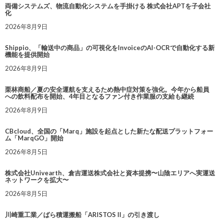
両備システムズ、物流自動化システムを手掛ける 株式会社APTを子会社
化
2026年8月9日
Shippio、「輸送中の商品」の可視化をInvoiceのAI-OCRで自動化する新
機能を提供開始
2026年8月9日
栗林商船／夏の安全運航を支えるため熱中症対策を強化。今年から船員
への飲料配布を開始、4年目となるファン付き作業服の支給も継続
2026年8月9日
CBcloud、全国の「Marq」施設を起点とした新たな配送プラットフォー
ム「MarqGO」開始
2026年8月5日
株式会社Univearth、倉吉運送株式会社と資本提携〜山陰エリアへ実運送
ネットワークを拡大〜
2026年8月5日
川崎重工業／ばら積運搬船「ARISTOS II」の引き渡し