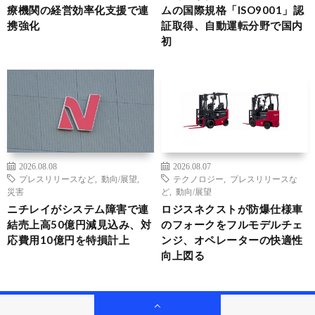
療機関の経営効率化支援で連
ムの国際規格「ISO9001」認
携強化
証取得、自動運転分野で国内
初
2026.08.08
2026.08.07
プレスリリースなど
,
動向/展望
,
テクノロジー
,
プレスリリースな
災害
ど
,
動向/展望
ニチレイがシステム障害で連
ロジスネクストが防爆仕様車
結売上高50億円減見込み、対
のフォークをフルモデルチェ
応費用10億円を特損計上
ンジ、オペレーターの快適性
向上図る