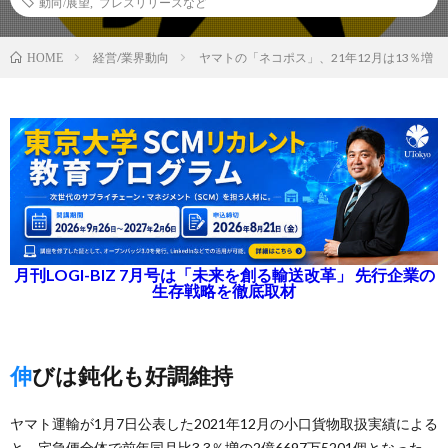
動向/展望
,
プレスリリースなど
経営/業界動向
ヤマトの「ネコポス」、21年12月は13％増
HOME
月刊LOGI-BIZ 7月号は「未来を創る輸送改革」 先行企業の
生存戦略を徹底取材
伸びは鈍化も好調維持
ヤマト運輸が1月7日公表した2021年12月の小口貨物取扱実績による
と、宅急便全体で前年同月比3.3％増の2億6697万5201個となった。