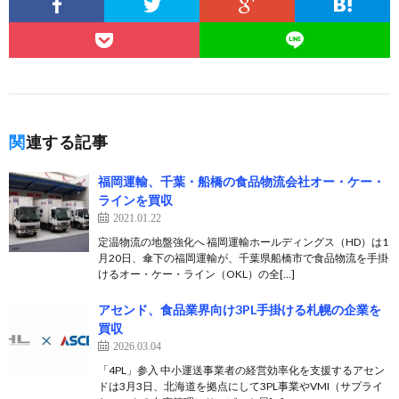
関連する記事
福岡運輸、千葉・船橋の食品物流会社オー・ケー・
ラインを買収
2021.01.22
定温物流の地盤強化へ 福岡運輸ホールディングス（HD）は1
月20日、傘下の福岡運輸が、千葉県船橋市で食品物流を手掛
けるオー・ケー・ライン（OKL）の全[…]
アセンド、食品業界向け3PL手掛ける札幌の企業を
買収
2026.03.04
「4PL」参入 中小運送事業者の経営効率化を支援するアセン
ドは3月3日、北海道を拠点にして3PL事業やVMI（サプライ