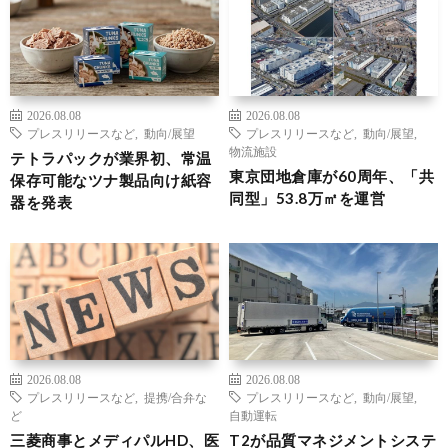
2026.08.08
2026.08.08
プレスリリースなど
,
動向/展望
プレスリリースなど
,
動向/展望
,
物流施設
テトラパックが業界初、常温
東京団地倉庫が60周年、「共
保存可能なツナ製品向け紙容
同型」53.8万㎡を運営
器を発表
2026.08.08
2026.08.08
プレスリリースなど
,
提携/合弁な
プレスリリースなど
,
動向/展望
,
ど
自動運転
三菱商事とメディパルHD、医
T2が品質マネジメントシステ