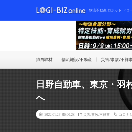
物流不動産,ロボット,ドロ
独自取材
物流施設/不動産
災害/事故/不祥
日野自動車、東京・羽村
へ
2022.01.27 06:00:28
災害/事故/不祥事
コロナ