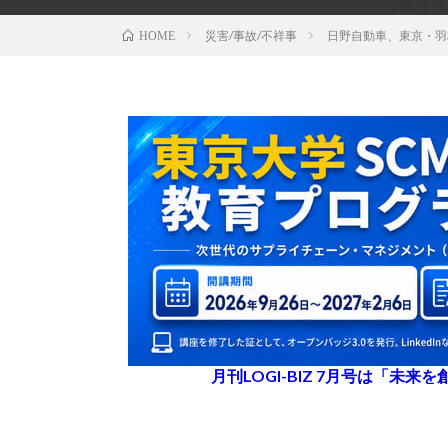
災害/事故/不祥事
日野自動車、東京・羽
HOME
月刊LOGI-BIZ 7月号は「未