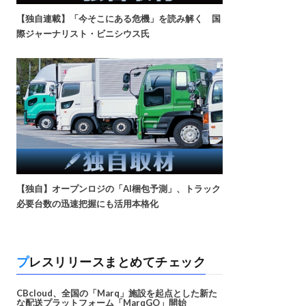
【独自連載】「今そこにある危機」を読み解く 国
際ジャーナリスト・ビニシウス氏
【独自】オープンロジの「AI梱包予測」、トラック
必要台数の迅速把握にも活用本格化
プレスリリースまとめてチェック
CBcloud、全国の「Marq」施設を起点とした新た
な配送プラットフォーム「MarqGO」開始