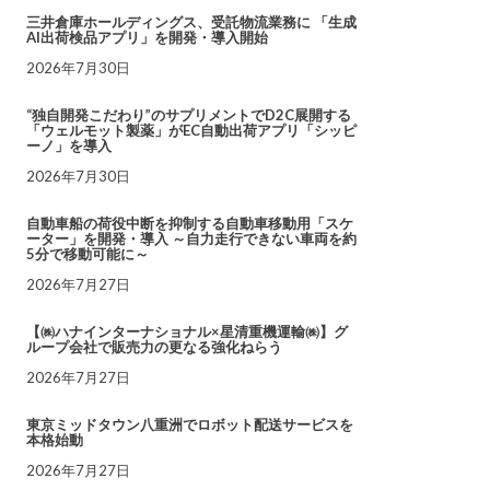
三井倉庫ホールディングス、受託物流業務に 「生成
AI出荷検品アプリ」を開発・導入開始
2026年7月30日
“独自開発こだわり”のサプリメントでD2C展開する
「ウェルモット製薬」がEC自動出荷アプリ「シッピ
ーノ」を導入
2026年7月30日
自動車船の荷役中断を抑制する自動車移動用「スケ
ーター」を開発・導入 ～自力走行できない車両を約
5分で移動可能に～
2026年7月27日
【㈱ハナインターナショナル×星清重機運輸㈱】グ
ループ会社で販売力の更なる強化ねらう
2026年7月27日
東京ミッドタウン八重洲でロボット配送サービスを
本格始動
2026年7月27日