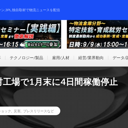
ーン,3PL,独自取材で物流ニュースを配信
事
テクノロジー/製品
雇用/人材
経営/業界動向
データ/
工場で1月末に4日間稼働停止
ショック
,
災害
,
プレスリリースなど