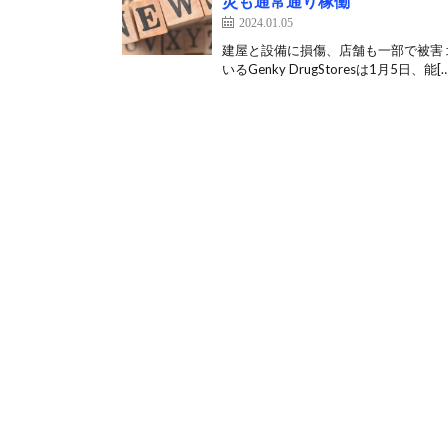
災も通常通り稼働
2024.01.05
建屋と設備に損傷、店舗も一部で被害
いるGenky DrugStoresは1月5日、能[…