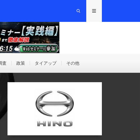
調査
政策
タイアップ
その他