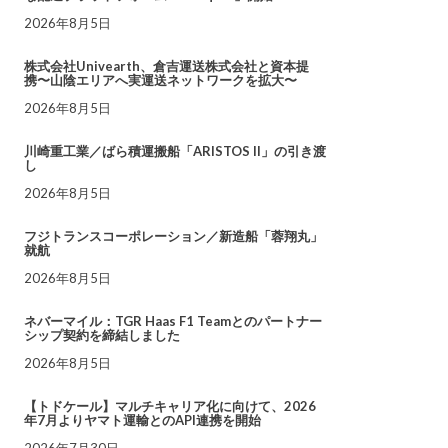
2026年8月5日
株式会社Univearth、倉吉運送株式会社と資本提
携〜山陰エリアへ実運送ネットワークを拡大〜
2026年8月5日
川崎重工業／ばら積運搬船「ARISTOS II」の引き渡
し
2026年8月5日
フジトランスコーポレーション／新造船「蓉翔丸」
就航
2026年8月5日
ネバーマイル：TGR Haas F1 Teamとのパートナー
シップ契約を締結しました
2026年8月5日
【トドケール】マルチキャリア化に向けて、2026
年7月よりヤマト運輸とのAPI連携を開始
2026年7月30日